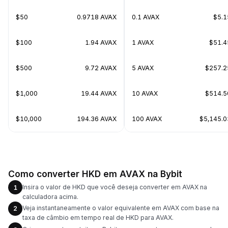
$50
0.9718 AVAX
0.1 AVAX
$5.1
$100
1.94 AVAX
1 AVAX
$51.4
$500
9.72 AVAX
5 AVAX
$257.2
$1,000
19.44 AVAX
10 AVAX
$514.5
$10,000
194.36 AVAX
100 AVAX
$5,145.0
Como converter HKD em AVAX na Bybit
Insira o valor de HKD que você deseja converter em AVAX na
1
calculadora acima.
Veja instantaneamente o valor equivalente em AVAX com base na
2
taxa de câmbio em tempo real de HKD para AVAX.