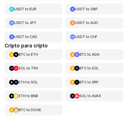
USDT
to
EUR
USDT
to
GBP
USDT
to
JPY
USDT
to
AUD
USDT
to
CAD
USDT
to
CHF
Cripto para cripto
BTC
to
ETH
BTC
to
ADA
SOL
to
TRX
BTC
to
SOL
ETH
to
SOL
BTC
to
XRP
ETH
to
BNB
SOL
to
AVAX
BTC
to
DOGE