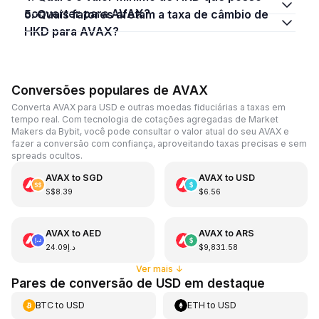
converter para AVAX?
5. Quais fatores afetam a taxa de câmbio de
HKD para AVAX?
Conversões populares de AVAX
Converta AVAX para USD e outras moedas fiduciárias a taxas em
tempo real. Com tecnologia de cotações agregadas de Market
Makers da Bybit, você pode consultar o valor atual do seu AVAX e
fazer a conversão com confiança, aproveitando taxas precisas e sem
spreads ocultos.
AVAX
to
SGD
AVAX
to
USD
S$8.39
$6.56
AVAX
to
AED
AVAX
to
ARS
د.إ24.09
$9,831.58
Ver mais
↓
Pares de conversão de USD em destaque
BTC
to
USD
ETH
to
USD