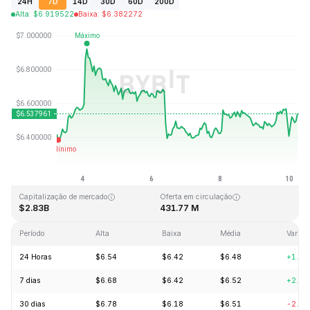
24H
7D
14D
30D
60D
200D
Alta
:
$
6.919522
Baixa
:
$
6.382272
Última atualização: 2026-08-10, 06:12 GMT+0
Máxima histórica
Mínima histórica
$144.96
$2.80
Capitalização de mercado
Oferta em circulação
$2.83B
431.77 M
Período
Alta
Baixa
Média
Variaç
24 Horas
$6.54
$6.42
$6.48
+1.58
7 dias
$6.68
$6.42
$6.52
+2.23
30 dias
$6.78
$6.18
$6.51
-2.16