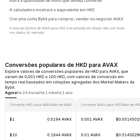
Insira a quantidade de AVAX que deseja converter
A calculadora mostrará o equivalente em HKD
Crie uma conta Bybit para comprar, vender ou negociar AVAX
A taxa de câmbio de AVAX para HKD é atualizada em tempo real com base
nos dados do mercado.
Conversões populares de HKD para AVAX
Explore valores de conversões populares de HKD para AVAX, que
variam de 0,001 HKD a 100 HKD, com valores de conversão em
tempo real baseados em cotações agregadas dos Market Makers da
Bybit.
Agora
Há 24 horas
Há 1 mês
há 1 ano
Converter HKD para AVAX
Valor de AVAX
Converter AVAX para HKD
Valor de H
$1
0.0194 AVAX
0.001 AVAX
$0.0514502
$10
0.1944 AVAX
0.01 AVAX
$0.5145028