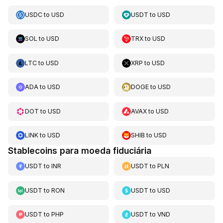
USDC
to
USD
USDT
to
USD
SOL
to
USD
TRX
to
USD
LTC
to
USD
XRP
to
USD
ADA
to
USD
DOGE
to
USD
DOT
to
USD
AVAX
to
USD
LINK
to
USD
SHIB
to
USD
Stablecoins para moeda fiduciária
USDT
to
INR
USDT
to
PLN
USDT
to
RON
USDT
to
USD
USDT
to
PHP
USDT
to
VND