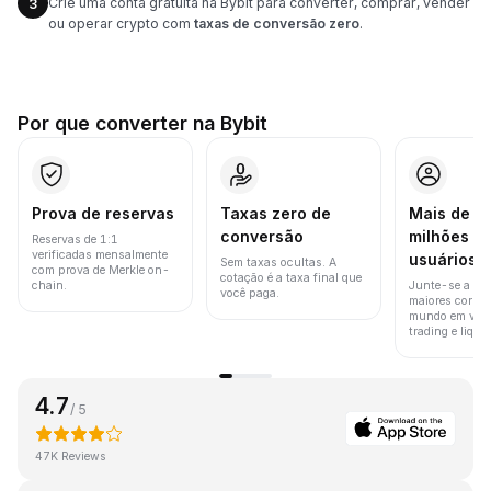
Crie uma conta gratuita na Bybit para converter, comprar, vender
3
ou operar crypto com
taxas de conversão zero
.
Por que converter na Bybit
Prova de reservas
Taxas zero de
Mais de 8
conversão
milhões d
Reservas de 1:1
verificadas mensalmente
usuários
Sem taxas ocultas. A
com prova de Merkle on-
cotação é a taxa final que
chain.
Junte-se a um
você paga.
maiores corret
mundo em vol
trading e liquid
4.7
/ 5
47K Reviews