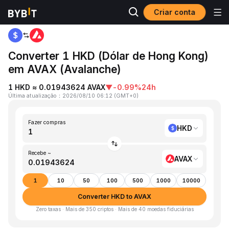
Criar conta
Página inicial
HKD to AVAX
Converter 1 HKD (Dólar de Hong Kong)
em AVAX (Avalanche)
1 HKD ≈ 0.01943624 AVAX
▼
-0.99%
24h
Última atualização
：
2026/08/10 06:12
(
GMT+0
)
Fazer compras
HKD
Recebe ~
AVAX
1
10
50
100
500
1000
10000
Converter HKD to AVAX
Zero taxas · Mais de 350 criptos · Mais de 40 moedas fiduciárias