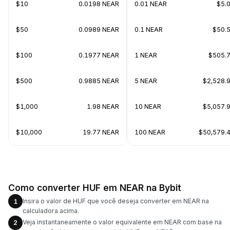
$10
0.0198 NEAR
0.01 NEAR
$5.
$50
0.0989 NEAR
0.1 NEAR
$50.
$100
0.1977 NEAR
1 NEAR
$505.
$500
0.9885 NEAR
5 NEAR
$2,528.
$1,000
1.98 NEAR
10 NEAR
$5,057.
$10,000
19.77 NEAR
100 NEAR
$50,579.
Como converter HUF em NEAR na Bybit
Insira o valor de HUF que você deseja converter em NEAR na
1
calculadora acima.
Veja instantaneamente o valor equivalente em NEAR com base na
2