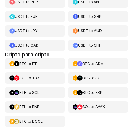
USDT
to
PHP
USDT
to
VND
USDT
to
EUR
USDT
to
GBP
USDT
to
JPY
USDT
to
AUD
USDT
to
CAD
USDT
to
CHF
Cripto para cripto
BTC
to
ETH
BTC
to
ADA
SOL
to
TRX
BTC
to
SOL
ETH
to
SOL
BTC
to
XRP
ETH
to
BNB
SOL
to
AVAX
BTC
to
DOGE