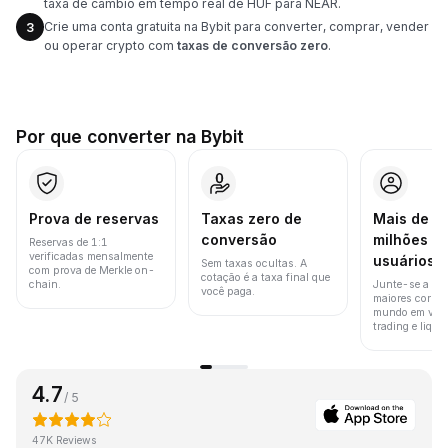
taxa de câmbio em tempo real de HUF para NEAR.
Crie uma conta gratuita na Bybit para converter, comprar, vender
3
ou operar crypto com
taxas de conversão zero
.
Por que converter na Bybit
Prova de reservas
Taxas zero de
Mais de 8
conversão
milhões d
Reservas de 1:1
verificadas mensalmente
usuários
Sem taxas ocultas. A
com prova de Merkle on-
cotação é a taxa final que
chain.
Junte-se a um
você paga.
maiores corret
mundo em vol
trading e liquid
4.7
/ 5
47K Reviews