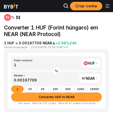
Criar conta
Página inicial
HUF to NEAR
Converter 1 HUF (Forint húngaro) em
NEAR (NEAR Protocol)
1 HUF ≈ 0.00197709 NEAR
▲
+2.98%
24h
Última atualização
：
2026/08/08 10:58
(
GMT+0
)
Fazer compras
HUF
Recebe ~
NEAR
1
10
50
100
500
1000
10000
Converter HUF to NEAR
Zero taxas · Mais de 350 criptos · Mais de 40 moedas fiduciárias