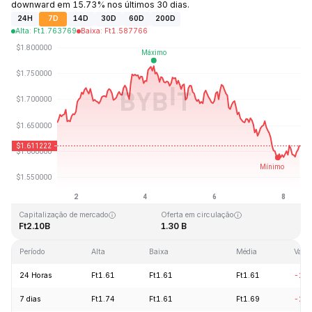
downward em 15.73% nos últimos 30 dias.
24H
7D
14D
30D
60D
200D
Alta
:
Ft
1.763769
Baixa
:
Ft
1.587766
Última atualização: 2026-08-08, 10:58 GMT+0
Máxima histórica
Mínima histórica
Ft20.44
Ft0.526762
Capitalização de mercado
Oferta em circulação
Ft2.10B
1.30 B
Período
Alta
Baixa
Média
Vari
24 Horas
Ft1.61
Ft1.61
Ft1.61
-2.
7 dias
Ft1.74
Ft1.61
Ft1.69
-2.