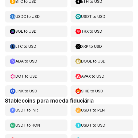
BTC
to
USD
ETH
to
USD
USDC
to
USD
USDT
to
USD
SOL
to
USD
TRX
to
USD
LTC
to
USD
XRP
to
USD
ADA
to
USD
DOGE
to
USD
DOT
to
USD
AVAX
to
USD
LINK
to
USD
SHIB
to
USD
Stablecoins para moeda fiduciária
USDT
to
INR
USDT
to
PLN
USDT
to
RON
USDT
to
USD