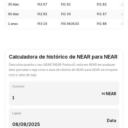
30 dias
Ft2.07
Ft1.61
Ft1.82
-15
90 dias
Ft2.82
Ft1.50
Ft1.97
-24
1 anos
Ft3.19
Ft0.963533
Ft1.88
-39
Calculadora de histórico de NEAR para NEAR
Descubra quanto o seu NEAR (NEAR Protocol) valia em NEAR em qualquer
data passada e veja como a taxa de câmbio de NEAR para NEAR se compara
com o valor de hoje.
Comprar
NEAR
Ligado
Data