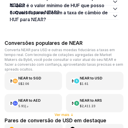
NEAR?
4. Qual é o valor mínimo de HUF que posso
converter para NEAR?
5. Quais fatores afetam a taxa de câmbio de
HUF para NEAR?
Conversões populares de NEAR
Converta NEAR para USD e outras moedas fiduciárias a taxas em
tempo real. Com tecnologia de cotações agregadas de Market
Makers da Bybit, você pode consultar o valor atual do seu NEAR e
fazer a conversão com confiança, aproveitando taxas precisas e sem
spreads ocultos.
NEAR
to
SGD
NEAR
to
USD
S$2.06
$1.61
NEAR
to
AED
NEAR
to
ARS
د.إ5.91
$2,411.23
Ver mais
↓
Pares de conversão de USD em destaque