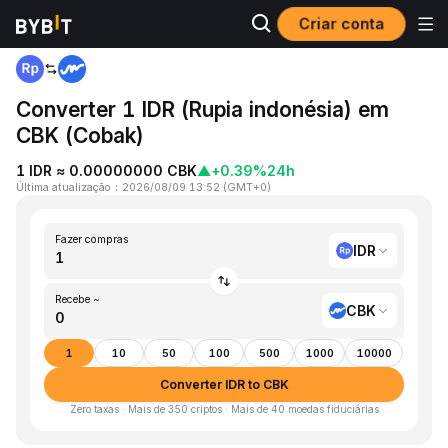
Criar conta
Página inicial
IDR to CBK
Converter 1 IDR (Rupia indonésia) em
CBK (Cobak)
1 IDR ≈ 0.00000000 CBK
▲
+0.39%
24h
Última atualização
：
2026/08/09 13:52
(
GMT+0
)
Fazer compras
IDR
Recebe ~
CBK
1
10
50
100
500
1000
10000
Converter IDR to CBK
Zero taxas · Mais de 350 criptos · Mais de 40 moedas fiduciárias