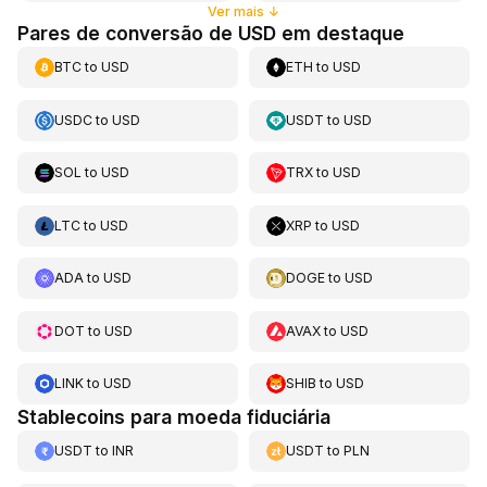
Ver mais
↓
Pares de conversão de USD em destaque
BTC
to
USD
ETH
to
USD
USDC
to
USD
USDT
to
USD
SOL
to
USD
TRX
to
USD
LTC
to
USD
XRP
to
USD
ADA
to
USD
DOGE
to
USD
DOT
to
USD
AVAX
to
USD
LINK
to
USD
SHIB
to
USD
Stablecoins para moeda fiduciária
USDT
to
INR
USDT
to
PLN