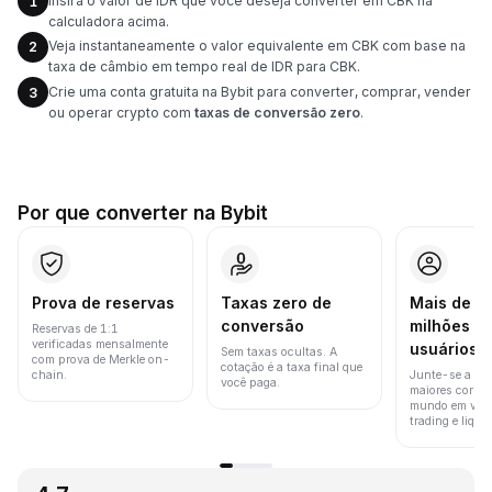
Insira o valor de IDR que você deseja converter em CBK na
1
calculadora acima.
Veja instantaneamente o valor equivalente em CBK com base na
2
taxa de câmbio em tempo real de IDR para CBK.
Crie uma conta gratuita na Bybit para converter, comprar, vender
3
ou operar crypto com
taxas de conversão zero
.
Por que converter na Bybit
Prova de reservas
Taxas zero de
Mais de 8
conversão
milhões d
Reservas de 1:1
verificadas mensalmente
usuários
Sem taxas ocultas. A
com prova de Merkle on-
cotação é a taxa final que
chain.
Junte-se a um
você paga.
maiores corret
mundo em vol
trading e liquid