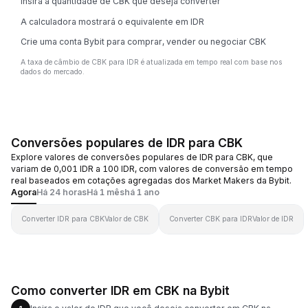
Insira a quantidade de CBK que deseja converter
A calculadora mostrará o equivalente em IDR
Crie uma conta Bybit para comprar, vender ou negociar CBK
A taxa de câmbio de CBK para IDR é atualizada em tempo real com base nos
dados do mercado.
Conversões populares de IDR para CBK
Explore valores de conversões populares de IDR para CBK, que
variam de 0,001 IDR a 100 IDR, com valores de conversão em tempo
real baseados em cotações agregadas dos Market Makers da Bybit.
Agora
Há 24 horas
Há 1 mês
há 1 ano
Converter IDR para CBK
Valor de CBK
Converter CBK para IDR
Valor de IDR
Como converter IDR em CBK na Bybit