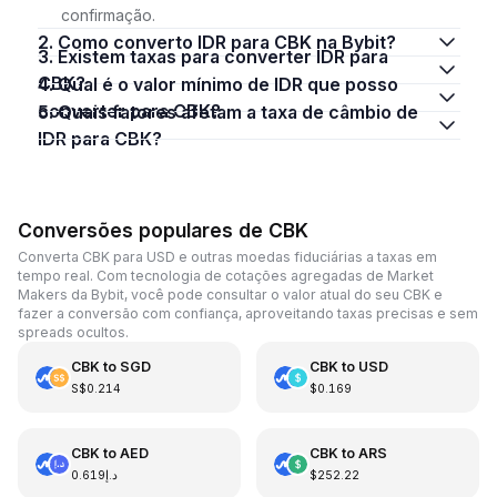
confirmação.
2. Como converto IDR para CBK na Bybit?
3. Existem taxas para converter IDR para
CBK?
4. Qual é o valor mínimo de IDR que posso
converter para CBK?
5. Quais fatores afetam a taxa de câmbio de
IDR para CBK?
Conversões populares de CBK
Converta CBK para USD e outras moedas fiduciárias a taxas em
tempo real. Com tecnologia de cotações agregadas de Market
Makers da Bybit, você pode consultar o valor atual do seu CBK e
fazer a conversão com confiança, aproveitando taxas precisas e sem
spreads ocultos.
CBK
to
SGD
CBK
to
USD
S$0.214
$0.169
CBK
to
AED
CBK
to
ARS
د.إ0.619
$252.22