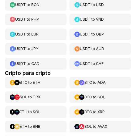
USDT
to
RON
USDT
to
USD
USDT
to
PHP
USDT
to
VND
USDT
to
EUR
USDT
to
GBP
USDT
to
JPY
USDT
to
AUD
USDT
to
CAD
USDT
to
CHF
Cripto para cripto
BTC
to
ETH
BTC
to
ADA
SOL
to
TRX
BTC
to
SOL
ETH
to
SOL
BTC
to
XRP
ETH
to
BNB
SOL
to
AVAX