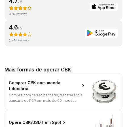
4.7
/ 5
47K Reviews
4.6
/ 5
1.4M Reviews
Mais formas de operar CBK
Comprar CBK com moeda
fiduciária
Compre com cartão bancário, transferência
bancária ou P2P em mais de 60 moedas.
Opere CBK/USDT em Spot