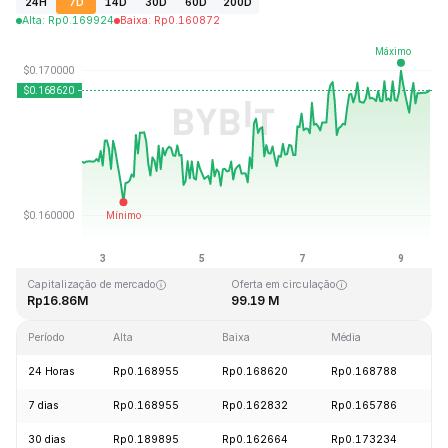
24H
7D
14D
30D
60D
200D
Alta
:
Rp
0.169924
Baixa
:
Rp
0.160872
Última atualização: 2026-08-09, 13:52 GMT+0
Máxima histórica
Mínima histórica
Rp15.74
Rp0.158484
Capitalização de mercado
Oferta em circulação
Rp16.86M
99.19 M
Período
Alta
Baixa
Média
V
24 Horas
Rp0.168955
Rp0.168620
Rp0.168788
+
7 dias
Rp0.168955
Rp0.162832
Rp0.165786
+
30 dias
Rp0.189895
Rp0.162664
Rp0.173234
-