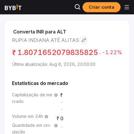
Criar conta
Mercados
Preço de Alitas ALT
Rupia indiana to Alitas
Converta INR para ALT
RUPIA INDIANA ATÉ ALITAS
₹
1.8071652079835825
-1.22%
Última atualização: Aug 6, 2026, 20:00:00
Estatísticas do mercado
Capitalização de me
rcado
-
-
Volume em 24h
0
Quantidade em circ
-
ulação