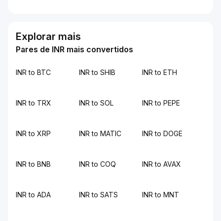
Explorar mais
Pares de INR mais convertidos
INR to BTC
INR to SHIB
INR to ETH
INR to TRX
INR to SOL
INR to PEPE
INR to XRP
INR to MATIC
INR to DOGE
INR to BNB
INR to COQ
INR to AVAX
INR to ADA
INR to SATS
INR to MNT