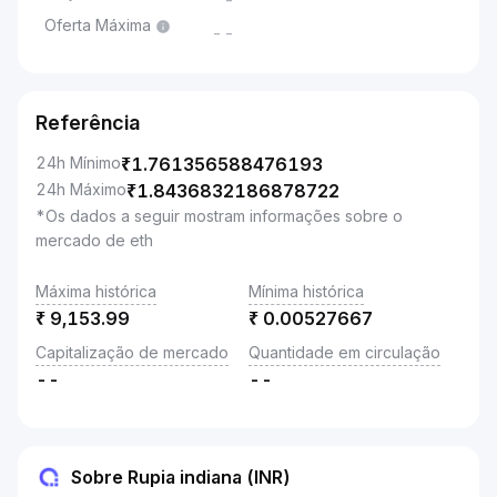
-
Oferta Máxima
--
Referência
24h Mínimo
₹
1.761356588476193
24h Máximo
₹
1.8436832186878722
*Os dados a seguir mostram informações sobre o
mercado de eth
Máxima histórica
Mínima histórica
₹
9,153.99
₹
0.00527667
Capitalização de mercado
Quantidade em circulação
--
--
Sobre Rupia indiana (INR)