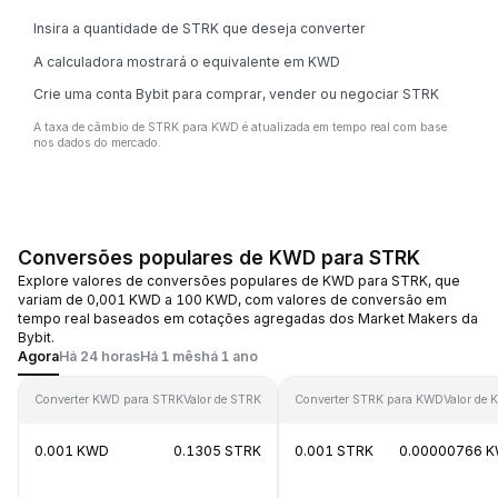
Insira a quantidade de STRK que deseja converter
A calculadora mostrará o equivalente em KWD
Crie uma conta Bybit para comprar, vender ou negociar STRK
A taxa de câmbio de STRK para KWD é atualizada em tempo real com base
nos dados do mercado.
Conversões populares de KWD para STRK
Explore valores de conversões populares de KWD para STRK, que
variam de 0,001 KWD a 100 KWD, com valores de conversão em
tempo real baseados em cotações agregadas dos Market Makers da
Bybit.
Agora
Há 24 horas
Há 1 mês
há 1 ano
Converter KWD para STRK
Valor de STRK
Converter STRK para KWD
Valor de
0.001 KWD
0.1305 STRK
0.001 STRK
0.00000766 