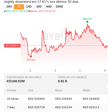
slightly downward em 17.61% nos últimos 30 dias.
24H
7D
14D
30D
60D
200D
Alta
:
KD
0.026228
Baixa
:
KD
0.024122
Última atualização: 2026-08-08, 04:30 GMT+0
Máxima histórica
Mínima histórica
KD4.41
KD0.023949
Capitalização de mercado
Oferta em circulação
KD168.92M
6.81 B
Período
Alta
Baixa
Média
V
24 Horas
KD0.024830
KD0.024830
KD0.024830
-
7 dias
KD0.025718
KD0.024164
KD0.025111
-