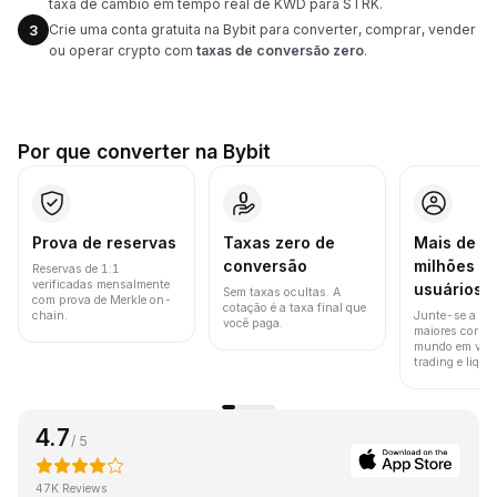
taxa de câmbio em tempo real de KWD para STRK.
Crie uma conta gratuita na Bybit para converter, comprar, vender
3
ou operar crypto com
taxas de conversão zero
.
Por que converter na Bybit
Prova de reservas
Taxas zero de
Mais de 8
conversão
milhões d
Reservas de 1:1
verificadas mensalmente
usuários
Sem taxas ocultas. A
com prova de Merkle on-
cotação é a taxa final que
chain.
Junte-se a um
você paga.
maiores corret
mundo em vol
trading e liquid
4.7
/ 5
47K Reviews