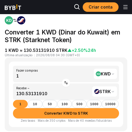
Criar conta
Página inicial
KWD to STRK
Converter 1 KWD (Dinar do Kuwait) em
STRK (Starknet Token)
1 KWD ≈ 130.53131910 STRK
▲
+2.50%
24h
Última atualização
：
2026/08/08 04:30
(
GMT+0
)
Fazer compras
KWD
Recebe ~
STRK
1
10
50
100
500
1000
10000
Converter KWD to STRK
Zero taxas · Mais de 350 criptos · Mais de 40 moedas fiduciárias