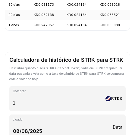
30 dias
KD0.031173
KD0.024164
KD0.028018
-
90 dias
KD0.052138
KD0.024164
KD0.033521
-
1 anos
KD0.247957
KD0.024164
KD0.083088
-
Calculadora de histórico de STRK para STRK
Descubra quanto o seu STRK (Starknet Token) valia em STRK em qualquer
data passada e veja como a taxa de câmbio de STRK para STRK se compara
com o valor de hoje.
Comprar
STRK
Ligado
Data