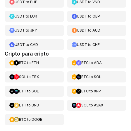
USDT
to
PHP
USDT
to
VND
USDT
to
EUR
USDT
to
GBP
USDT
to
JPY
USDT
to
AUD
USDT
to
CAD
USDT
to
CHF
Cripto para cripto
BTC
to
ETH
BTC
to
ADA
SOL
to
TRX
BTC
to
SOL
ETH
to
SOL
BTC
to
XRP
ETH
to
BNB
SOL
to
AVAX
BTC
to
DOGE