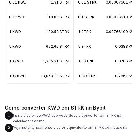
0.01 KWD
1.31 STRK
0.01 STRK
0.00007661 
0.1 KWD
13.05 STRK
0.1 STRK
0.00076610 
1 KWD
130.53 STRK
1 STRK
0.00766100 
5 KWD
652.66 STRK
5 STRK
0.0383 
10 KWD
1,305.31 STRK
10 STRK
0.0766 
100 KWD
13,053.13 STRK
100 STRK
0.7661 
Como converter KWD em STRK na Bybit
Insira o valor de KWD que você deseja converter em STRK na
1
calculadora acima.
Veja instantaneamente o valor equivalente em STRK com base na
2