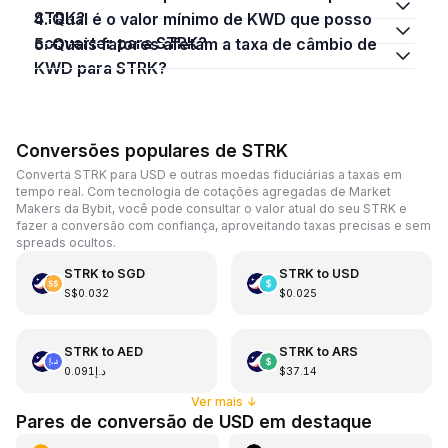
STRK?
4. Qual é o valor mínimo de KWD que posso
converter para STRK?
5. Quais fatores afetam a taxa de câmbio de
KWD para STRK?
Conversões populares de STRK
Converta STRK para USD e outras moedas fiduciárias a taxas em
tempo real. Com tecnologia de cotações agregadas de Market
Makers da Bybit, você pode consultar o valor atual do seu STRK e
fazer a conversão com confiança, aproveitando taxas precisas e sem
spreads ocultos.
STRK
to
SGD
STRK
to
USD
S$0.032
$0.025
STRK
to
AED
STRK
to
ARS
د.إ0.091
$37.14
Ver mais
↓
Pares de conversão de USD em destaque