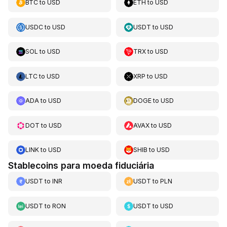
BTC
to
USD
ETH
to
USD
USDC
to
USD
USDT
to
USD
SOL
to
USD
TRX
to
USD
LTC
to
USD
XRP
to
USD
ADA
to
USD
DOGE
to
USD
DOT
to
USD
AVAX
to
USD
LINK
to
USD
SHIB
to
USD
Stablecoins para moeda fiduciária
USDT
to
INR
USDT
to
PLN
USDT
to
RON
USDT
to
USD