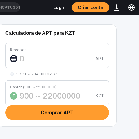
Criar conta
Login
HCATUSDT
Calculadora de APT para KZT
Receber
APT
1 APT ≈ 284.33137 KZT
Gastar (900 ~ 22000000)
KZT
₸
Comprar APT