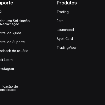
uporte
Produtos
Q
Trading
iar uma Solicitação
Earn
 Reclamação
Launchpad
ntral de Ajuda
Bybit Card
ntral de Suporte
TradingView
edback do usuário
it Learn
rretagem
I
rificação de
tenticidade