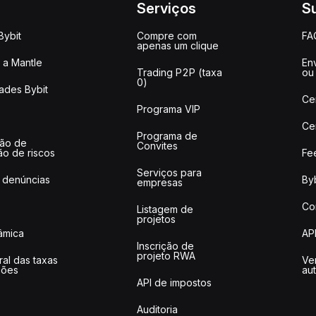
Serviços
S
Bybit
Compre com
FA
apenas um clique
a Mantle
Env
Trading P2P (taxa
ou
0)
ades Bybit
Ce
Programa VIP
Ce
Programa de
ção de
Convites
ão de riscos
Fe
Serviços para
 denúncias
Byb
empresas
Co
Listagem de
projetos
lâmica
AP
Inscrição de
projeto RWA
ral das taxas
Ve
ções
au
API de impostos
Auditoria