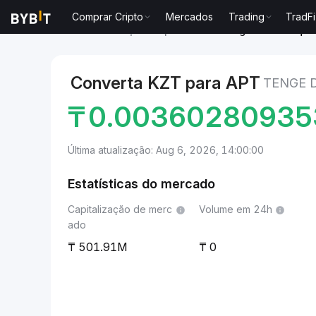
Comprar Cripto
Mercados
Trading
TradFi
Mercados
Preço de Aptos APT
Tenge do Cazaquis
Converta KZT para APT
TENGE 
₸
0.00360280935
Última atualização: Aug 6, 2026, 14:00:00
Estatísticas do mercado
Capitalização de merc
Volume em 24h
ado
501.91M
0