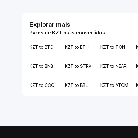
Explorar mais
Pares de KZT mais convertidos
KZT to BTC
KZT to ETH
KZT to TON
KZT to BNB
KZT to STRK
KZT to NEAR
KZT to COQ
KZT to BBL
KZT to ATOM