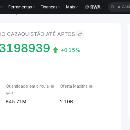
Ferramentas
Finanças
Mais
🔥
CAS
tão to Aptos
DO CAZAQUISTÃO ATÉ APTOS
3198939
+0.15%
Quantidade em circula
Oferta Máxima
ção
845.71M
2.10B