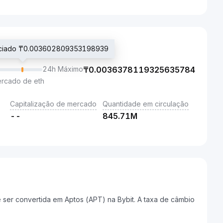
ociado ₸0.003602809353198939
24h Máximo
₸
0.0036378119325635784
ercado de eth
Capitalização de mercado
Quantidade em circulação
--
845.71M
er convertida em Aptos (APT) na Bybit. A taxa de câmbio