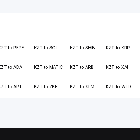
KZT to PEPE
KZT to SOL
KZT to SHIB
KZT to XRP
KZT to ADA
KZT to MATIC
KZT to ARB
KZT to XAI
KZT to APT
KZT to ZKF
KZT to XLM
KZT to WLD