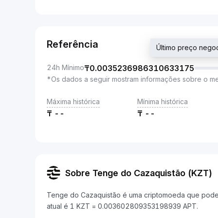
Referência
Último preço neg
24h Mínimo
₸
0.0035236986310633175
*Os dados a seguir mostram informações sobre o m
Máxima histórica
Mínima histórica
₸
--
₸
--
Sobre Tenge do Cazaquistão (KZT)
Tenge do Cazaquistão é uma criptomoeda que pode s
atual é 1 KZT = 0.003602809353198939 APT.