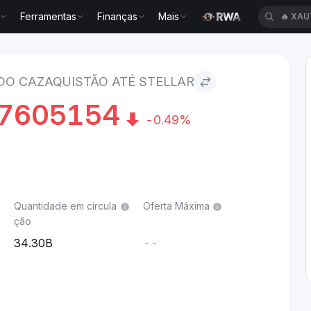
Ferramentas
Finanças
Mais
🔥
XAU
tão to Stellar
DO CAZAQUISTÃO ATÉ STELLAR
7605154
-0.49%
Quantidade em circula
Oferta Máxima
ção
34.30B
--