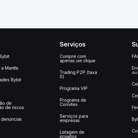
Serviços
S
Bybit
Compre com
FA
apenas um clique
a Mantle
Env
Trading P2P (taxa
ou
0)
ades Bybit
Ce
Programa VIP
Ce
Programa de
ção de
Convites
ão de riscos
Fe
Serviços para
 denúncias
Byb
empresas
Co
Listagem de
projetos