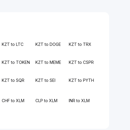
KZT to LTC
KZT to DOGE
KZT to TRX
KZT to TOKEN
KZT to MEME
KZT to CSPR
KZT to SQR
KZT to SEI
KZT to PYTH
CHF to XLM
CLP to XLM
INR to XLM