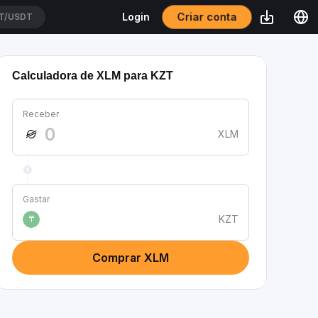
Criar conta
Login
T/USDT
Calculadora de XLM para KZT
Receber
XLM
Gastar
KZT
₸
Comprar XLM