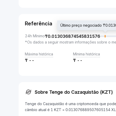
Referência
Último preço negociado ₸0.0
24h Mínimo
₸
0.013036874545831576
*Os dados a seguir mostram informações sobre o m
Máxima histórica
Mínima histórica
₸
--
₸
--
Sobre Tenge do Cazaquistão (KZT)
Tenge do Cazaquistão é uma criptomoeda que pode se
câmbio atual é 1 KZT = 0.013076889507605154 XL