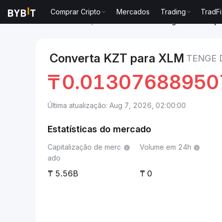
Comprar Cripto
Mercados
Trading
TradFi
Mercados
Preço de Stellar XLM
Tenge do Cazaquis
Converta KZT para XLM
TENGE 
₸
0.01307688950
Última atualização: Aug 7, 2026, 02:00:00
Estatísticas do mercado
Capitalização de merc
Volume em 24h
ado
5.56B
0