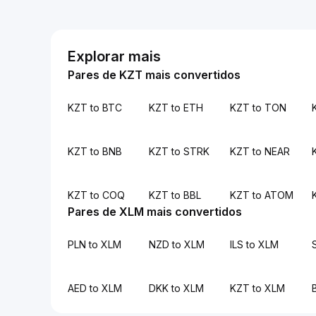
Explorar mais
Pares de KZT mais convertidos
KZT to BTC
KZT to ETH
KZT to TON
KZT to BNB
KZT to STRK
KZT to NEAR
KZT to COQ
KZT to BBL
KZT to ATOM
Pares de XLM mais convertidos
PLN to XLM
NZD to XLM
ILS to XLM
AED to XLM
DKK to XLM
KZT to XLM