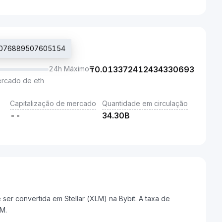
13076889507605154
24h Máximo
₸
0.013372412434330693
ercado de eth
Capitalização de mercado
Quantidade em circulação
--
34.30B
r convertida em Stellar (XLM) na Bybit. A taxa de
M.