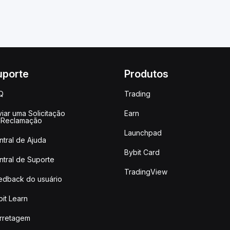
uporte
Produtos
Q
Trading
iar uma Solicitação
Earn
 Reclamação
Launchpad
ntral de Ajuda
Bybit Card
ntral de Suporte
TradingView
edback do usuário
it Learn
rretagem