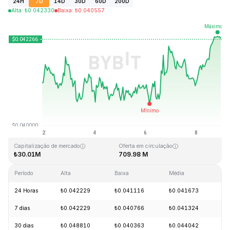
24H
7D
14D
30D
60D
200D
Alta
:
₺
0.042330
Baixa
:
₺
0.040557
Última atualização: 2026-08-08, 23:04 GMT+0
Máxima histórica
Mínima histórica
₺18.87
₺0.039339
Capitalização de mercado
Oferta em circulação
₺30.01M
709.98 M
Período
Alta
Baixa
Média
Va
24 Horas
₺0.042229
₺0.041116
₺0.041673
+
7 dias
₺0.042229
₺0.040766
₺0.041324
+
30 dias
₺0.048810
₺0.040363
₺0.044042
-