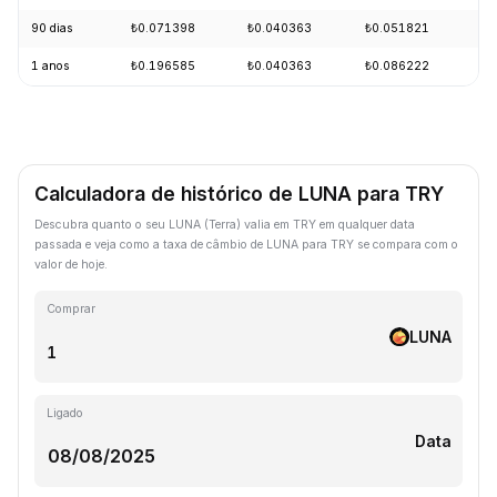
90 dias
₺0.071398
₺0.040363
₺0.051821
-
1 anos
₺0.196585
₺0.040363
₺0.086222
-
Calculadora de histórico de LUNA para TRY
Descubra quanto o seu LUNA (Terra) valia em TRY em qualquer data
passada e veja como a taxa de câmbio de LUNA para TRY se compara com o
valor de hoje.
Comprar
LUNA
Ligado
Data