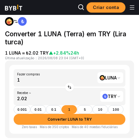
Criar conta
Página inicial
LUNA to TRY
Converter 1 LUNA (Terra) em TRY (Lira
turca)
1 LUNA ≈ ₺2.02 TRY
▲
+2.84%
24h
Última atualização
：
2026/08/08 23:04
(
GMT+0
)
Fazer compras
LUNA
Recebe ~
TRY
0.001
0.01
0.1
1
5
10
100
Converter LUNA to TRY
Zero taxas · Mais de 350 criptos · Mais de 40 moedas fiduciárias