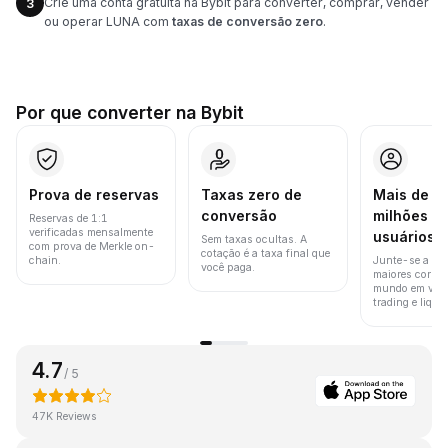
Crie uma conta gratuita na Bybit para converter, comprar, vender
3
ou operar LUNA com
taxas de conversão zero
.
Por que converter na Bybit
Prova de reservas
Taxas zero de
Mais de 8
conversão
milhões d
Reservas de 1:1
verificadas mensalmente
usuários
Sem taxas ocultas. A
com prova de Merkle on-
cotação é a taxa final que
chain.
Junte-se a um
você paga.
maiores corret
mundo em vol
trading e liquid
4.7
/ 5
47K Reviews