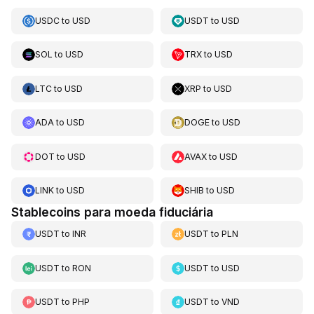
USDC
to
USD
USDT
to
USD
SOL
to
USD
TRX
to
USD
LTC
to
USD
XRP
to
USD
ADA
to
USD
DOGE
to
USD
DOT
to
USD
AVAX
to
USD
LINK
to
USD
SHIB
to
USD
Stablecoins para moeda fiduciária
USDT
to
INR
USDT
to
PLN
USDT
to
RON
USDT
to
USD
USDT
to
PHP
USDT
to
VND