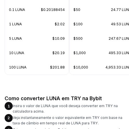
0.1 LUNA
$0.20188454
$50
24.77 LU
1 LUNA
$2.02
$100
49.53 LU
5 LUNA
$10.09
$500
247.67 LU
10 LUNA
$20.19
$1,000
495.33 LU
100 LUNA
$201.88
$10,000
4,953.33 LU
Como converter LUNA em TRY na Bybit
Insira o valor de LUNA que você deseja converter em TRY na
1
calculadora acima.
Veja instantaneamente o valor equivalente em TRY com base na
2
taxa de câmbio em tempo real de LUNA para TRY.