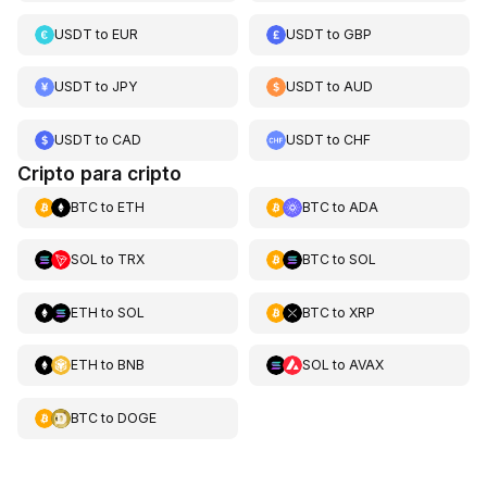
USDT
to
EUR
USDT
to
GBP
USDT
to
JPY
USDT
to
AUD
USDT
to
CAD
USDT
to
CHF
Cripto para cripto
BTC
to
ETH
BTC
to
ADA
SOL
to
TRX
BTC
to
SOL
ETH
to
SOL
BTC
to
XRP
ETH
to
BNB
SOL
to
AVAX
BTC
to
DOGE