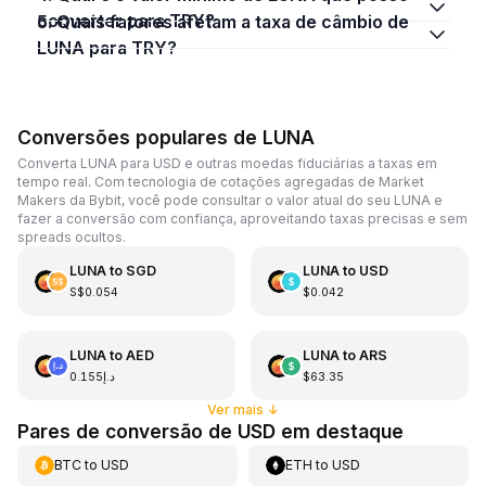
converter para TRY?
5. Quais fatores afetam a taxa de câmbio de
LUNA para TRY?
Conversões populares de LUNA
Converta LUNA para USD e outras moedas fiduciárias a taxas em
tempo real. Com tecnologia de cotações agregadas de Market
Makers da Bybit, você pode consultar o valor atual do seu LUNA e
fazer a conversão com confiança, aproveitando taxas precisas e sem
spreads ocultos.
LUNA
to
SGD
LUNA
to
USD
S$0.054
$0.042
LUNA
to
AED
LUNA
to
ARS
د.إ0.155
$63.35
Ver mais
↓
Pares de conversão de USD em destaque
BTC
to
USD
ETH
to
USD