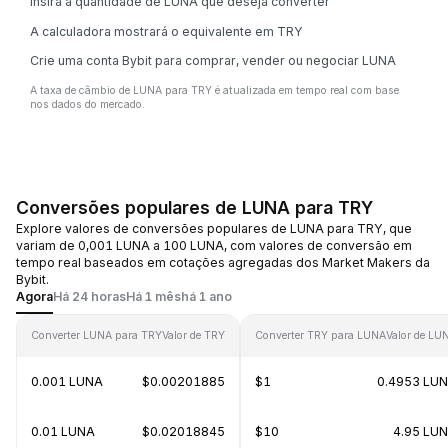
Insira a quantidade de LUNA que deseja converter
A calculadora mostrará o equivalente em TRY
Crie uma conta Bybit para comprar, vender ou negociar LUNA
A taxa de câmbio de LUNA para TRY é atualizada em tempo real com base
nos dados do mercado.
Conversões populares de LUNA para TRY
Explore valores de conversões populares de LUNA para TRY, que
variam de 0,001 LUNA a 100 LUNA, com valores de conversão em
tempo real baseados em cotações agregadas dos Market Makers da
Bybit.
Agora
Há 24 horas
Há 1 mês
há 1 ano
Converter LUNA para TRY
Valor de TRY
Converter TRY para LUNA
Valor de LU
0.001 LUNA
$0.00201885
$1
0.4953 LU
0.01 LUNA
$0.02018845
$10
4.95 LU