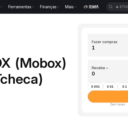
Ferramentas
Finanças
Mais
🔥
ETH
Fazer compras
OX (Mobox)
Recebe ~
Tcheca)
0.001
0.01
0.1
Zero taxas ·