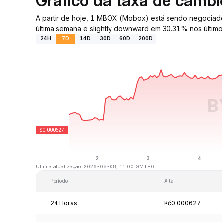
Gráfico da taxa de câm
A partir de hoje, 1 MBOX (Mobox) está sendo negocia
última semana e slightly downward em 30.31% nos último
24H
7D
14D
30D
60D
200D
Última atualização: 2026-08-08, 11:00 GMT+0
Período
Alta
24 Horas
Kč0.000627