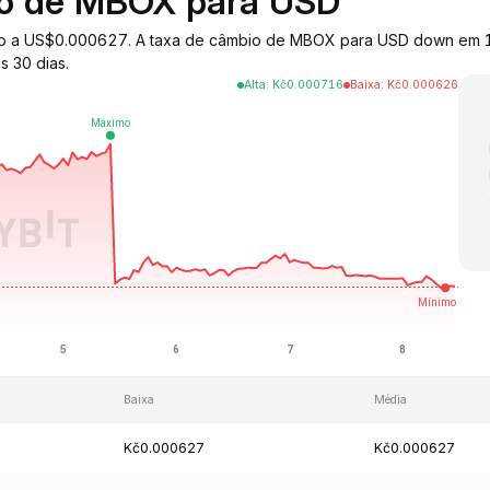
bio de MBOX para USD
do a US$0.000627. A taxa de câmbio de MBOX para USD down em 1
s 30 dias.
Alta
:
Kč
0.000716
Baixa
:
Kč
0.000626
Baixa
Média
Kč0.000627
Kč0.000627