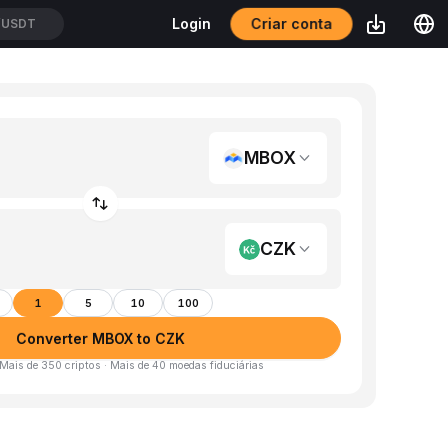
Criar conta
Login
/USDT
MBOX
CZK
1
5
10
100
Converter MBOX to CZK
 Mais de 350 criptos · Mais de 40 moedas fiduciárias