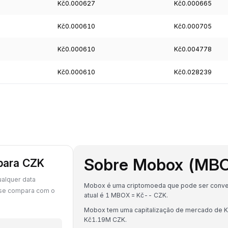
Kč0.000627
Kč0.000665
Kč0.000610
Kč0.000705
Kč0.000610
Kč0.004778
Kč0.000610
Kč0.028239
Sobre Mobox (MB
 para CZK
alquer data
Mobox é uma criptomoeda que pode ser convert
 se compara com o
atual é 1 MBOX = Kč-- CZK.
Mobox tem uma capitalização de mercado de 
Kč1.19M CZK.