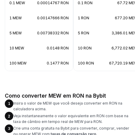
0.1 MEW
0.00014767 RON
0.1 RON
67.72 M
1 MEW
0.00147666 RON
1 RON
677.20 M
5 MEW
0.00738332 RON
5 RON
3,386.01 M
10 MEW
0.0148 RON
10 RON
6,772.02 M
100 MEW
0.1477 RON
100 RON
67,720.19 M
Como converter MEW em RON na Bybit
Insira o valor de MEW que você deseja converter em RON na
1
calculadora acima.
Veja instantaneamente o valor equivalente em RON com base na
2
taxa de câmbio em tempo real de MEW para RON.
Crie uma conta gratuita na Bybit para converter, comprar, vender
3
ou operar MEW com
taxas de conversão zero
.