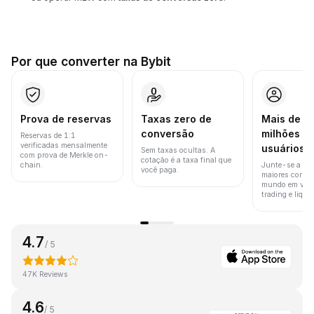
Por que converter na Bybit
Prova de reservas
Taxas zero de
Mais de 8
conversão
milhões d
Reservas de 1:1
verificadas mensalmente
usuários
Sem taxas ocultas. A
com prova de Merkle on-
cotação é a taxa final que
chain.
Junte-se a um
você paga.
maiores corret
mundo em vol
trading e liquid
4.7
/ 5
47K Reviews
4.6
/ 5