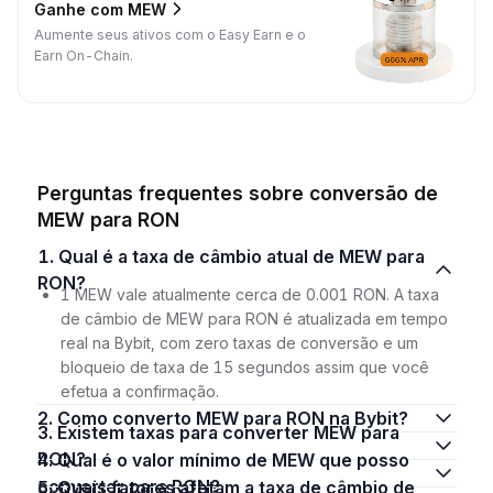
Ganhe com MEW
Aumente seus ativos com o Easy Earn e o
Earn On-Chain.
Perguntas frequentes sobre conversão de
MEW para RON
1. Qual é a taxa de câmbio atual de MEW para
RON?
1 MEW vale atualmente cerca de 0.001 RON. A taxa
de câmbio de MEW para RON é atualizada em tempo
real na Bybit, com zero taxas de conversão e um
bloqueio de taxa de 15 segundos assim que você
efetua a confirmação.
2. Como converto MEW para RON na Bybit?
3. Existem taxas para converter MEW para
RON?
4. Qual é o valor mínimo de MEW que posso
converter para RON?
5. Quais fatores afetam a taxa de câmbio de