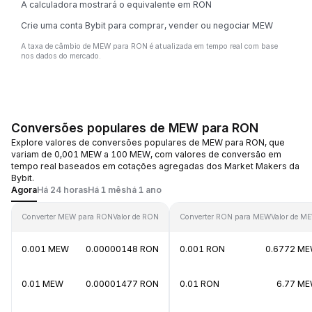
A calculadora mostrará o equivalente em RON
Crie uma conta Bybit para comprar, vender ou negociar MEW
A taxa de câmbio de MEW para RON é atualizada em tempo real com base
nos dados do mercado.
Conversões populares de MEW para RON
Explore valores de conversões populares de MEW para RON, que
variam de 0,001 MEW a 100 MEW, com valores de conversão em
tempo real baseados em cotações agregadas dos Market Makers da
Bybit.
Agora
Há 24 horas
Há 1 mês
há 1 ano
Converter MEW para RON
Valor de RON
Converter RON para MEW
Valor de M
0.001 MEW
0.00000148 RON
0.001 RON
0.6772 M
0.01 MEW
0.00001477 RON
0.01 RON
6.77 M