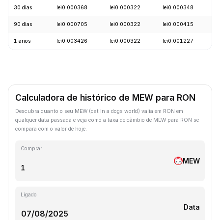
30 dias
lei0.000368
lei0.000322
lei0.000348
-
90 dias
lei0.000705
lei0.000322
lei0.000415
-
1 anos
lei0.003426
lei0.000322
lei0.001227
-
Calculadora de histórico de MEW para RON
Descubra quanto o seu MEW (cat in a dogs world) valia em RON em
qualquer data passada e veja como a taxa de câmbio de MEW para RON se
compara com o valor de hoje.
Comprar
MEW
Ligado
Data