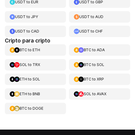
USDT
to
EUR
USDT
to
GBP
USDT
to
JPY
USDT
to
AUD
USDT
to
CAD
USDT
to
CHF
Cripto para cripto
BTC
to
ETH
BTC
to
ADA
SOL
to
TRX
BTC
to
SOL
ETH
to
SOL
BTC
to
XRP
ETH
to
BNB
SOL
to
AVAX
BTC
to
DOGE