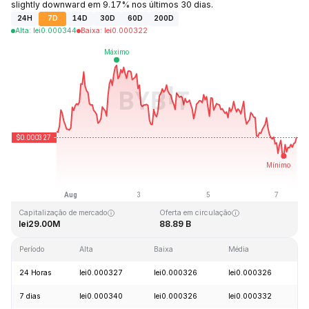
slightly downward em 9.17% nos últimos 30 dias.
24H
7D
14D
30D
60D
200D
Alta
:
lei
0.000344
Baixa
:
lei
0.000322
Última atualização: 2026-08-07, 13:43 GMT+0
Máxima histórica
Mínima histórica
lei0.012882
lei0.000314
Capitalização de mercado
Oferta em circulação
lei29.00M
88.89 B
Período
Alta
Baixa
Média
V
24 Horas
lei0.000327
lei0.000326
lei0.000326
-
7 dias
lei0.000340
lei0.000326
lei0.000332
-