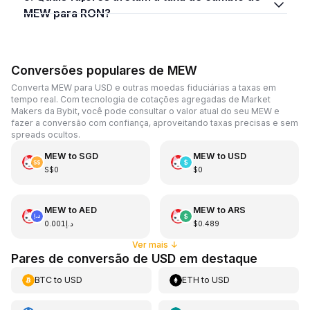
MEW para RON?
Conversões populares de MEW
Converta MEW para USD e outras moedas fiduciárias a taxas em
tempo real. Com tecnologia de cotações agregadas de Market
Makers da Bybit, você pode consultar o valor atual do seu MEW e
fazer a conversão com confiança, aproveitando taxas precisas e sem
spreads ocultos.
MEW
to
SGD
MEW
to
USD
S$0
$0
MEW
to
AED
MEW
to
ARS
د.إ0.001
$0.489
Ver mais
↓
Pares de conversão de USD em destaque
BTC
to
USD
ETH
to
USD