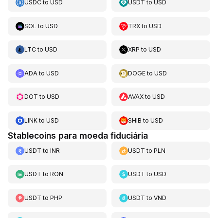
USDC
to
USD
USDT
to
USD
SOL
to
USD
TRX
to
USD
LTC
to
USD
XRP
to
USD
ADA
to
USD
DOGE
to
USD
DOT
to
USD
AVAX
to
USD
LINK
to
USD
SHIB
to
USD
Stablecoins para moeda fiduciária
USDT
to
INR
USDT
to
PLN
USDT
to
RON
USDT
to
USD
USDT
to
PHP
USDT
to
VND