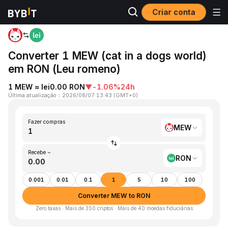
Criar conta
Página inicial
MEW to RON
Converter 1 MEW (cat in a dogs world)
em RON (Leu romeno)
1 MEW ≈ lei0.00 RON
▼
-1.06%
24h
Última atualização
：
2026/08/07 13:43
(
GMT+0
)
Fazer compras
MEW
Recebe ~
RON
0.001
0.01
0.1
1
5
10
100
Converter MEW to RON
Zero taxas · Mais de 350 criptos · Mais de 40 moedas fiduciárias