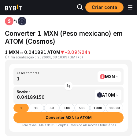
Criar conta
Página inicial
MXN to ATOM
Converter 1 MXN (Peso mexicano) em
ATOM (Cosmos)
1 MXN ≈ 0.041891 ATOM
▼
-3.09%
24h
Última atualização
：
2026/08/08 10:09
(
GMT+0
)
Fazer compras
MXN
Recebe ~
ATOM
1
10
50
100
500
1000
10000
Converter MXN to ATOM
Zero taxas · Mais de 350 criptos · Mais de 40 moedas fiduciárias