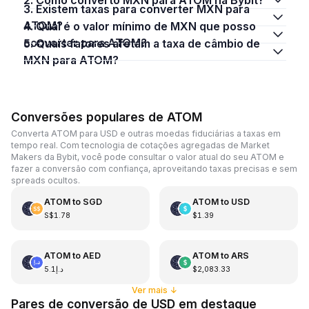
3. Existem taxas para converter MXN para
ATOM?
4. Qual é o valor mínimo de MXN que posso
converter para ATOM?
5. Quais fatores afetam a taxa de câmbio de
MXN para ATOM?
Conversões populares de ATOM
Converta ATOM para USD e outras moedas fiduciárias a taxas em
tempo real. Com tecnologia de cotações agregadas de Market
Makers da Bybit, você pode consultar o valor atual do seu ATOM e
fazer a conversão com confiança, aproveitando taxas precisas e sem
spreads ocultos.
ATOM
to
SGD
ATOM
to
USD
S$1.78
$1.39
ATOM
to
AED
ATOM
to
ARS
د.إ5.1
$2,083.33
Ver mais
↓
Pares de conversão de USD em destaque