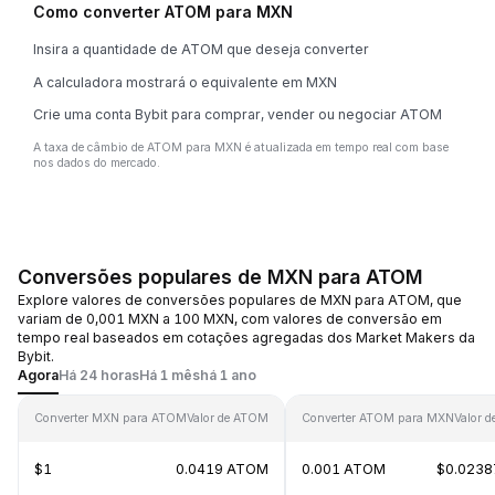
Como converter ATOM para MXN
Insira a quantidade de ATOM que deseja converter
A calculadora mostrará o equivalente em MXN
Crie uma conta Bybit para comprar, vender ou negociar ATOM
A taxa de câmbio de ATOM para MXN é atualizada em tempo real com base
nos dados do mercado.
Conversões populares de MXN para ATOM
Explore valores de conversões populares de MXN para ATOM, que
variam de 0,001 MXN a 100 MXN, com valores de conversão em
tempo real baseados em cotações agregadas dos Market Makers da
Bybit.
Agora
Há 24 horas
Há 1 mês
há 1 ano
Converter MXN para ATOM
Valor de ATOM
Converter ATOM para MXN
Valor 
$1
0.0419 ATOM
0.001 ATOM
$0.0238