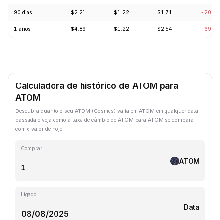
90 dias
$2.21
$1.22
$1.71
-20.2
1 anos
$4.89
$1.22
$2.54
-69.3
Calculadora de histórico de ATOM para
ATOM
Descubra quanto o seu ATOM (Cosmos) valia em ATOM em qualquer data
passada e veja como a taxa de câmbio de ATOM para ATOM se compara
com o valor de hoje.
Comprar
ATOM
Ligado
Data