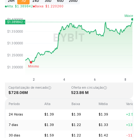
24H
7D
14D
30D
60D
200D
Alta
:
$
1.389842
Baixa
:
$
1.220260
Última atualização: 2026-08-08, 10:09 GMT+0
Máxima histórica
Mínima histórica
$43.84
$1.16
Capitalização de mercado
Oferta em circulação
$728.06M
523.86 M
Período
Alta
Baixa
Média
Variaçã
24 Horas
$1.39
$1.39
$1.39
+2.51
7 dias
$1.39
$1.22
$1.33
+13.1
30 dias
$1.59
$1.22
$1.42
-11.3