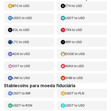
BTC
to
USD
ETH
to
USD
USDC
to
USD
USDT
to
USD
SOL
to
USD
TRX
to
USD
LTC
to
USD
XRP
to
USD
ADA
to
USD
DOGE
to
USD
DOT
to
USD
AVAX
to
USD
LINK
to
USD
SHIB
to
USD
Stablecoins para moeda fiduciária
USDT
to
INR
USDT
to
PLN
USDT
to
RON
USDT
to
USD