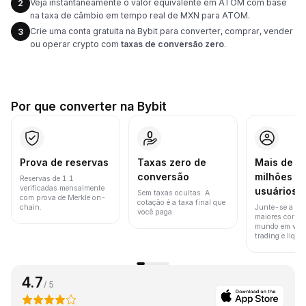
Veja instantaneamente o valor equivalente em ATOM com base
2
na taxa de câmbio em tempo real de MXN para ATOM.
Crie uma conta gratuita na Bybit para converter, comprar, vender
3
ou operar crypto com
taxas de conversão zero
.
Por que converter na Bybit
Prova de reservas
Taxas zero de
Mais de 8
conversão
milhões d
Reservas de 1:1
verificadas mensalmente
usuários
Sem taxas ocultas. A
com prova de Merkle on-
cotação é a taxa final que
chain.
Junte-se a um
você paga.
maiores corret
mundo em vol
trading e liquid
4.7
/ 5