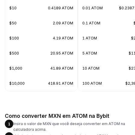
$10
0.4189 ATOM
0.01 ATOM
$0.2387
$50
2.09 ATOM
0.1 ATOM
$100
4.19 ATOM
1 ATOM
$
$500
20.95 ATOM
5 ATOM
$1
$1,000
41.89 ATOM
10 ATOM
$2
$10,000
418.91 ATOM
100 ATOM
$2,3
Como converter MXN em ATOM na Bybit
Insira o valor de MXN que você deseja converter em ATOM na
1
calculadora acima.