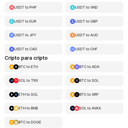
USDT
to
PHP
USDT
to
VND
USDT
to
EUR
USDT
to
GBP
USDT
to
JPY
USDT
to
AUD
USDT
to
CAD
USDT
to
CHF
Cripto para cripto
BTC
to
ETH
BTC
to
ADA
SOL
to
TRX
BTC
to
SOL
ETH
to
SOL
BTC
to
XRP
ETH
to
BNB
SOL
to
AVAX
BTC
to
DOGE