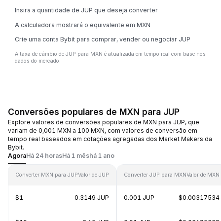
Insira a quantidade de JUP que deseja converter
A calculadora mostrará o equivalente em MXN
Crie uma conta Bybit para comprar, vender ou negociar JUP
A taxa de câmbio de JUP para MXN é atualizada em tempo real com base nos
dados do mercado.
Conversões populares de MXN para JUP
Explore valores de conversões populares de MXN para JUP, que
variam de 0,001 MXN a 100 MXN, com valores de conversão em
tempo real baseados em cotações agregadas dos Market Makers da
Bybit.
Agora
Há 24 horas
Há 1 mês
há 1 ano
Converter MXN para JUP
Valor de JUP
Converter JUP para MXN
Valor de MXN
$1
0.3149 JUP
0.001 JUP
$0.00317534