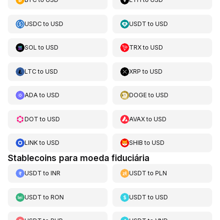
USDC
to
USD
USDT
to
USD
SOL
to
USD
TRX
to
USD
LTC
to
USD
XRP
to
USD
ADA
to
USD
DOGE
to
USD
DOT
to
USD
AVAX
to
USD
LINK
to
USD
SHIB
to
USD
Stablecoins para moeda fiduciária
USDT
to
INR
USDT
to
PLN
USDT
to
RON
USDT
to
USD