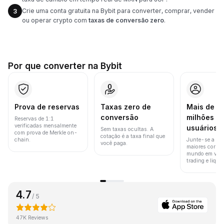
Crie uma conta gratuita na Bybit para converter, comprar, vender
3
ou operar crypto com
taxas de conversão zero
.
Por que converter na Bybit
Prova de reservas
Taxas zero de
Mais de 8
conversão
milhões d
Reservas de 1:1
verificadas mensalmente
usuários
Sem taxas ocultas. A
com prova de Merkle on-
cotação é a taxa final que
chain.
Junte-se a um
você paga.
maiores corret
mundo em vol
trading e liquid
4.7
/ 5
47K Reviews