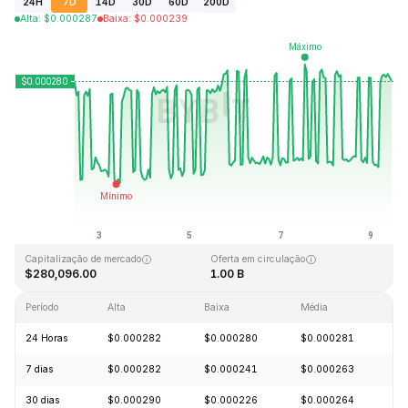
24H
7D
14D
30D
60D
200D
Alta
:
$
0.000287
Baixa
:
$
0.000239
Última atualização: 2026-08-09, 10:43 GMT+0
Máxima histórica
Mínima histórica
$0.128999
$0.000004
Capitalização de mercado
Oferta em circulação
$280,096.00
1.00 B
Período
Alta
Baixa
Média
Va
24 Horas
$0.000282
$0.000280
$0.000281
+
7 dias
$0.000282
$0.000241
$0.000263
+
30 dias
$0.000290
$0.000226
$0.000264
+