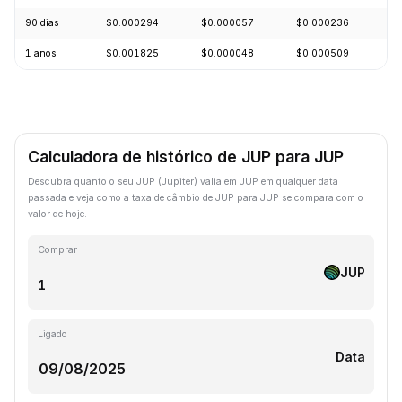
90 dias
$0.000294
$0.000057
$0.000236
+
1 anos
$0.001825
$0.000048
$0.000509
-
Calculadora de histórico de JUP para JUP
Descubra quanto o seu JUP (Jupiter) valia em JUP em qualquer data
passada e veja como a taxa de câmbio de JUP para JUP se compara com o
valor de hoje.
Comprar
JUP
Ligado
Data