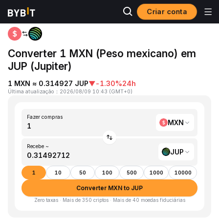
Criar conta
Página inicial
MXN to JUP
Converter 1 MXN (Peso mexicano) em
JUP (Jupiter)
1 MXN ≈ 0.314927 JUP
▼
-1.30%
24h
Última atualização
：
2026/08/09 10:43
(
GMT+0
)
Fazer compras
MXN
Recebe ~
JUP
1
10
50
100
500
1000
10000
Converter MXN to JUP
Zero taxas · Mais de 350 criptos · Mais de 40 moedas fiduciárias