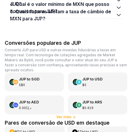
JUP?
4. Qual é o valor mínimo de MXN que posso
converter para JUP?
5. Quais fatores afetam a taxa de câmbio de
MXN para JUP?
Conversões populares de JUP
Converta JUP para USD e outras moedas fiduciárias a taxas em
tempo real. Com tecnologia de cotações agregadas de Market
Makers da Bybit, você pode consultar o valor atual do seu JUP e
fazer a conversão com confiança, aproveitando taxas precisas e sem
spreads ocultos.
JUP
to
SGD
JUP
to
USD
S$0
$0
JUP
to
AED
JUP
to
ARS
د.إ0.001
$0.419
Ver mais
↓
Pares de conversão de USD em destaque
BTC
to
USD
ETH
to
USD