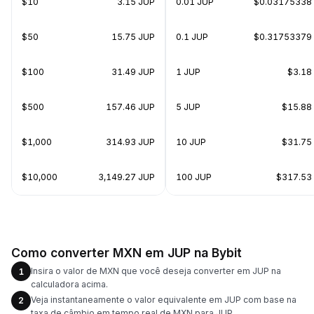
$10
3.15 JUP
0.01 JUP
$0.03175338
$50
15.75 JUP
0.1 JUP
$0.31753379
$100
31.49 JUP
1 JUP
$3.18
$500
157.46 JUP
5 JUP
$15.88
$1,000
314.93 JUP
10 JUP
$31.75
$10,000
3,149.27 JUP
100 JUP
$317.53
Como converter MXN em JUP na Bybit
Insira o valor de MXN que você deseja converter em JUP na
1
calculadora acima.
Veja instantaneamente o valor equivalente em JUP com base na
2
taxa de câmbio em tempo real de MXN para JUP.