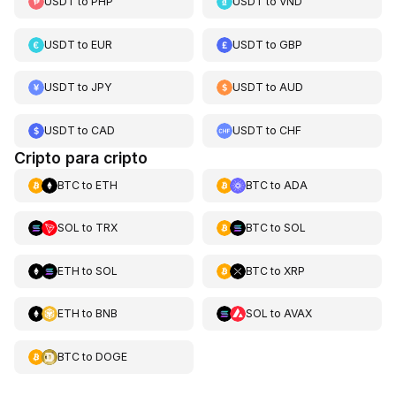
USDT
to
PHP
USDT
to
VND
USDT
to
EUR
USDT
to
GBP
USDT
to
JPY
USDT
to
AUD
USDT
to
CAD
USDT
to
CHF
Cripto para cripto
BTC
to
ETH
BTC
to
ADA
SOL
to
TRX
BTC
to
SOL
ETH
to
SOL
BTC
to
XRP
ETH
to
BNB
SOL
to
AVAX
BTC
to
DOGE