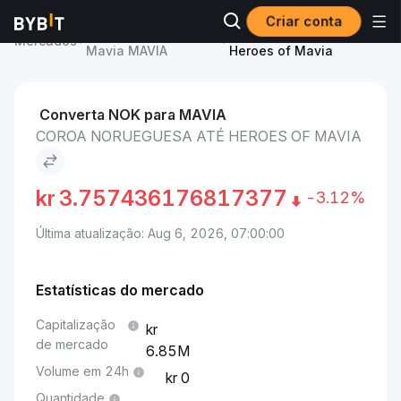
Criar conta
Preço de Heroes of
Coroa norueguesa to
Mercados
Mavia MAVIA
Heroes of Mavia
Converta NOK para MAVIA
COROA NORUEGUESA ATÉ HEROES OF MAVIA
kr
3.757436176817377
-3.12%
Última atualização: Aug 6, 2026, 07:00:00
Estatísticas do mercado
Capitalização
de mercado
6.85M
Volume em 24h
0
Quantidade