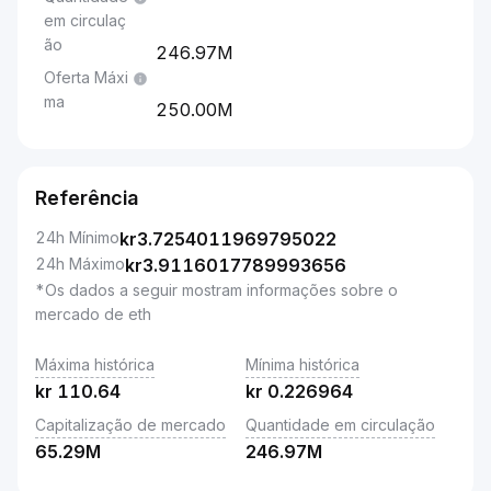
em circulaç
ão
246.97M
Oferta Máxi
ma
250.00M
Referência
24h Mínimo
kr
3.7254011969795022
24h Máximo
kr
3.9116017789993656
*Os dados a seguir mostram informações sobre o
mercado de eth
Máxima histórica
Mínima histórica
kr
110.64
kr
0.226964
Capitalização de mercado
Quantidade em circulação
65.29M
246.97M