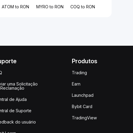
ATOM to RON
MYRO to RON
COQ to RON
uporte
Produtos
Q
Trading
iar uma Solicitação
Earn
 Reclamação
Launchpad
ntral de Ajuda
Bybit Card
ntral de Suporte
TradingView
edback do usuário