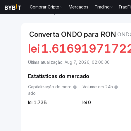
Comprar Cripto
Mercados
Trading
TradFi
Mercados
Preço de Ondo ONDO
Ondo to Leu rom
Converta ONDO para RON
ONDO
lei
1.6169197172
Última atualização: Aug 7, 2026, 02:00:00
Estatísticas do mercado
Capitalização de merc
Volume em 24h
ado
1.73B
0