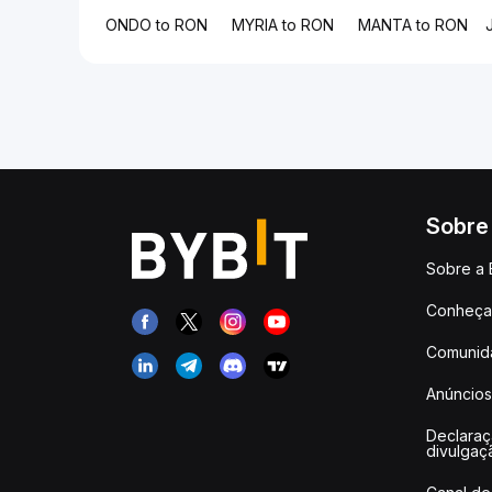
ONDO to RON
MYRIA to RON
MANTA to RON
Sobre
Sobre a 
Conheça 
Comunid
Anúncios
Declara
divulgaç