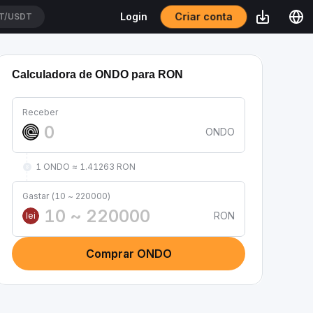
Criar conta
Login
T/USDT
Calculadora de ONDO para RON
Receber
ONDO
1 ONDO ≈ 1.41263 RON
Gastar (10 ~ 220000)
RON
lei
Comprar ONDO