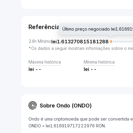
Referência
Último preço negociado lei1.616
24h Mínimo
lei
1.613270815181288
*Os dados a seguir mostram informações sobre o m
Máxima histórica
Mínima histórica
lei
--
lei
--
Sobre Ondo (ONDO)
Ondo é uma criptomoeda que pode ser convertida em
ONDO = lei1.616919717222976 RON.