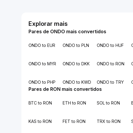
Explorar mais
Pares de ONDO mais convertidos
ONDO to EUR
ONDO to PLN
ONDO to HUF
ONDO to MYR
ONDO to DKK
ONDO to RON
ONDO to PHP
ONDO to KWD
ONDO to TRY
Pares de RON mais convertidos
BTC to RON
ETH to RON
SOL to RON
KAS to RON
FET to RON
TRX to RON