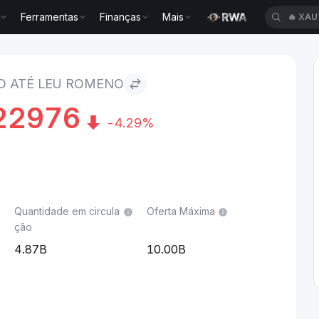
Ferramentas
Finanças
Mais
🔥
XAU
eno
 ATÉ LEU ROMENO
22976
-4.29%
Quantidade em circula
Oferta Máxima
ção
4.87B
10.00B