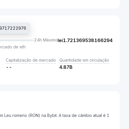
919717222976
24h Máximo
lei
1.721369538166294
ercado de eth
Capitalização de mercado
Quantidade em circulação
--
4.87B
 Leu romeno (RON) na Bybit. A taxa de câmbio atual é 1