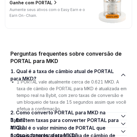
Ganhe com PORTAL
Aumente seus ativos com o Easy Earn e o
Earn On-Chain.
Perguntas frequentes sobre conversão de
PORTAL para MKD
1. Qual é a taxa de câmbio atual de PORTAL
para MKD?
1 PORTAL vale atualmente cerca de 0.621 MKD. A
taxa de câmbio de PORTAL para MKD é atualizada em
tempo real na Bybit, com zero taxas de conversão e
um bloqueio de taxa de 15 segundos assim que você
efetua a confirmação.
2. Como converto PORTAL para MKD na
Bybit?
3. Existem taxas para converter PORTAL para
MKD?
4. Qual é o valor mínimo de PORTAL que
posso converter para MKD?
5. Quais fatores afetam a taxa de câmbio de