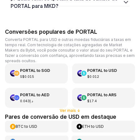
PORTAL para MKD?
Conversões populares de PORTAL
Converta PORTAL para USD e outras moedas fiduciárias a taxas em
tempo real. Com tecnologia de cotações agregadas de Market
Makers da Bybit, você pode consultar o valor atual do seu PORTAL e
fazer a conversão com confiança, aproveitando taxas precisas e sem
spreads ocultos.
PORTAL
to
SGD
PORTAL
to
USD
S$0.015
$0.012
PORTAL
to
AED
PORTAL
to
ARS
د.إ0.043
$17.4
Ver mais
↓
Pares de conversão de USD em destaque
BTC
to
USD
ETH
to
USD