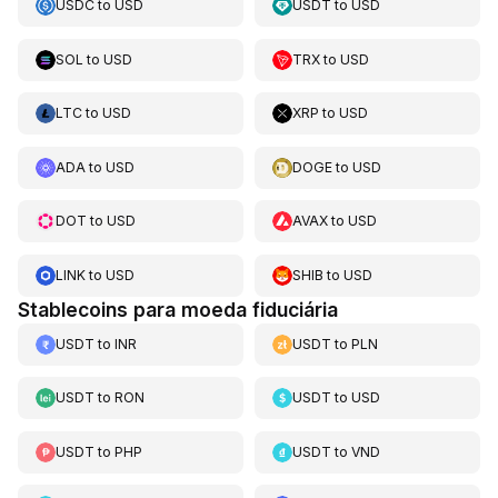
USDC
to
USD
USDT
to
USD
SOL
to
USD
TRX
to
USD
LTC
to
USD
XRP
to
USD
ADA
to
USD
DOGE
to
USD
DOT
to
USD
AVAX
to
USD
LINK
to
USD
SHIB
to
USD
Stablecoins para moeda fiduciária
USDT
to
INR
USDT
to
PLN
USDT
to
RON
USDT
to
USD
USDT
to
PHP
USDT
to
VND