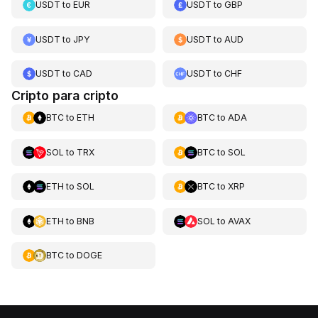
USDT
to
EUR
USDT
to
GBP
USDT
to
JPY
USDT
to
AUD
USDT
to
CAD
USDT
to
CHF
Cripto para cripto
BTC
to
ETH
BTC
to
ADA
SOL
to
TRX
BTC
to
SOL
ETH
to
SOL
BTC
to
XRP
ETH
to
BNB
SOL
to
AVAX
BTC
to
DOGE