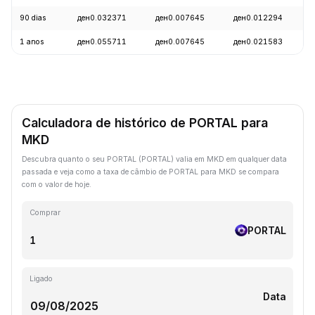
90 dias
ден0.032371
ден0.007645
ден0.012294
1 anos
ден0.055711
ден0.007645
ден0.021583
Calculadora de histórico de PORTAL para
MKD
Descubra quanto o seu PORTAL (PORTAL) valia em MKD em qualquer data
passada e veja como a taxa de câmbio de PORTAL para MKD se compara
com o valor de hoje.
Comprar
PORTAL
Ligado
Data