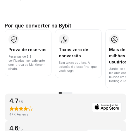
Por que converter na Bybit
Prova de reservas
Taxas zero de
Mais de 8
conversão
milhões d
Reservas de 1:1
verificadas mensalmente
usuários
Sem taxas ocultas. A
com prova de Merkle on-
cotação é a taxa final que
chain.
Junte-se a um
você paga.
maiores corret
mundo em vol
trading e liquid
4.7
/ 5
47K Reviews
4.6
/ 5