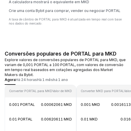
A calculadora mostrará o equivalente em MKD
Crie uma conta Bybit para comprar, vender ou negociar PORTAL
A taxa de câmbio de PORTAL para MKD é atualizada em tempo real com base
nos dados do mercado.
Conversões populares de PORTAL para MKD
Explore valores de conversões populares de PORTAL para MKD, que
variam de 0,001 PORTAL a 100 PORTAL, com valores de conversão
em tempo real baseados em cotações agregadas dos Market
Makers da Bybit.
Agora
Há 24 horas
Há 1 mês
há 1 ano
Converter PORTAL para MKD
Valor de MKD
Converter MKD para PORTAL
Valo
0.001 PORTAL
0.00062061 MKD
0.001 MKD
0.0016113
0.01 PORTAL
0.00620611 MKD
0.01 MKD
0.01