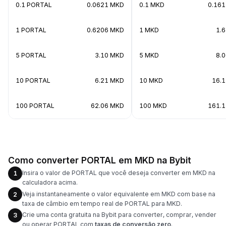
0.1 PORTAL
0.0621 MKD
0.1 MKD
0.16
1 PORTAL
0.6206 MKD
1 MKD
1.
5 PORTAL
3.10 MKD
5 MKD
8.
10 PORTAL
6.21 MKD
10 MKD
16.
100 PORTAL
62.06 MKD
100 MKD
161.
Como converter PORTAL em MKD na Bybit
Insira o valor de PORTAL que você deseja converter em MKD na
1
calculadora acima.
Veja instantaneamente o valor equivalente em MKD com base na
2
taxa de câmbio em tempo real de PORTAL para MKD.
Crie uma conta gratuita na Bybit para converter, comprar, vender
3
ou operar PORTAL com
taxas de conversão zero
.