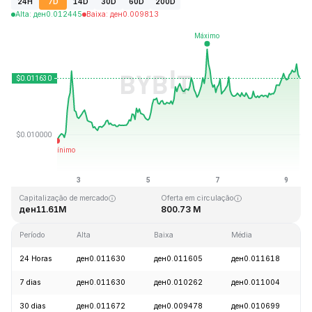
24H
7D
14D
30D
60D
200D
Alta
:
ден
0.012445
Baixa
:
ден
0.009813
Última atualização: 2026-08-09, 09:10 GMT+0
Máxima histórica
Mínima histórica
ден3.36
ден0.007350
Capitalização de mercado
Oferta em circulação
ден11.61M
800.73 M
Período
Alta
Baixa
Média
V
24 Horas
ден0.011630
ден0.011605
ден0.011618
7 dias
ден0.011630
ден0.010262
ден0.011004
30 dias
ден0.011672
ден0.009478
ден0.010699