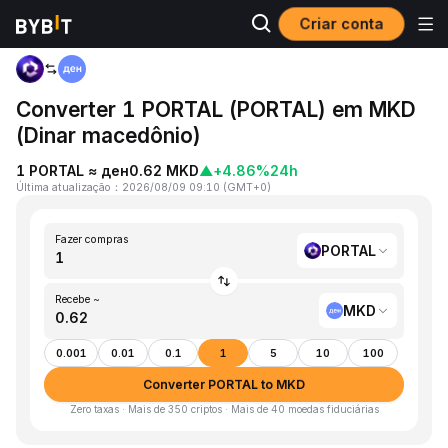
Criar conta
Página inicial
PORTAL to MKD
Converter 1 PORTAL (PORTAL) em MKD
(Dinar macedônio)
1 PORTAL ≈ ден0.62 MKD
▲
+4.86%
24h
Última atualização
：
2026/08/09 09:10
(
GMT+0
)
Fazer compras
PORTAL
Recebe ~
MKD
0.001
0.01
0.1
1
5
10
100
Converter PORTAL to MKD
Zero taxas · Mais de 350 criptos · Mais de 40 moedas fiduciárias