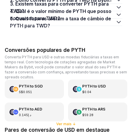
3. Existem taxas para converter PYTH para
TWD?
4. Qual é o valor mínimo de PYTH que posso
converter para TWD?
5. Quais fatores afetam a taxa de câmbio de
PYTH para TWD?
Conversões populares de PYTH
Converta PYTH para USD e outras moedas fiduciárias a taxas em
tempo real. Com tecnologia de cotações agregadas de Market
Makers da Bybit, você pode consultar o valor atual do seu PYTH e
fazer a conversão com confiança, aproveitando taxas precisas e sem
spreads ocultos.
PYTH
to
SGD
PYTH
to
USD
S$0.051
$0.04
PYTH
to
AED
PYTH
to
ARS
د.إ0.145
$59.28
Ver mais
↓
Pares de conversão de USD em destaque