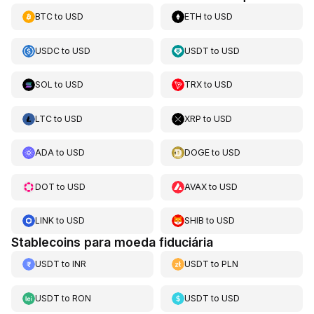
BTC
to
USD
ETH
to
USD
USDC
to
USD
USDT
to
USD
SOL
to
USD
TRX
to
USD
LTC
to
USD
XRP
to
USD
ADA
to
USD
DOGE
to
USD
DOT
to
USD
AVAX
to
USD
LINK
to
USD
SHIB
to
USD
Stablecoins para moeda fiduciária
USDT
to
INR
USDT
to
PLN
USDT
to
RON
USDT
to
USD