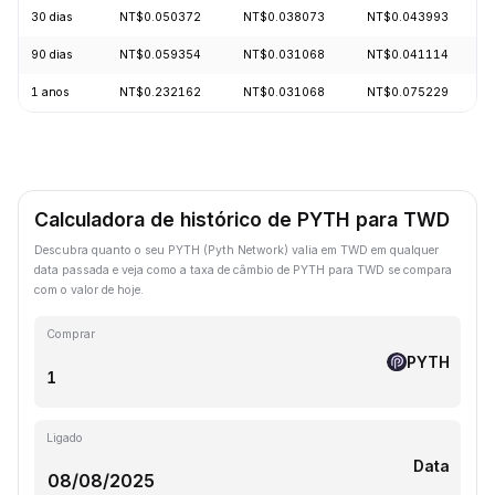
30 dias
NT$0.050372
NT$0.038073
NT$0.043993
90 dias
NT$0.059354
NT$0.031068
NT$0.041114
1 anos
NT$0.232162
NT$0.031068
NT$0.075229
Calculadora de histórico de PYTH para TWD
Descubra quanto o seu PYTH (Pyth Network) valia em TWD em qualquer
data passada e veja como a taxa de câmbio de PYTH para TWD se compara
com o valor de hoje.
Comprar
PYTH
Ligado
Data