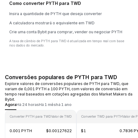
Como converter PYTH para TWD
Insira a quantidade de PYTH que deseja converter
A calculadora mostrará o equivalente em TWD
Crie uma conta Bybit para comprar, vender ou negociar PYTH
A taxa de câmbio de PYTH para TWD é atualizada em tempo real com base
nos dados do mercado.
Conversões populares de PYTH para TWD
Explore valores de conversões populares de PYTH para TWD, que
variam de 0,001 PYTH a 100 PYTH, com valores de conversão em
tempo real baseados em cotações agregadas dos Market Makers da
Bybit.
Agora
Há 24 horas
Há 1 mês
há 1 ano
Converter PYTH para TWD
Valor de TWD
Converter TWD para PYTH
Valor de 
0.001 PYTH
$0.00127622
$1
0.7836 P