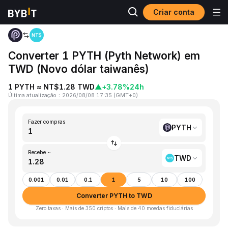
Criar conta
Página inicial
PYTH to TWD
Converter 1 PYTH (Pyth Network) em
TWD (Novo dólar taiwanês)
1 PYTH ≈ NT$1.28 TWD
▲
+3.78%
24h
Última atualização
：
2026/08/08 17:35
(
GMT+0
)
Fazer compras
PYTH
Recebe ~
TWD
0.001
0.01
0.1
1
5
10
100
Converter PYTH to TWD
Zero taxas · Mais de 350 criptos · Mais de 40 moedas fiduciárias