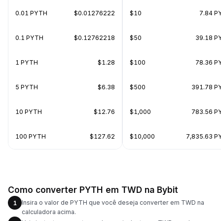
0.01 PYTH
$0.01276222
$10
7.84 P
0.1 PYTH
$0.12762218
$50
39.18 P
1 PYTH
$1.28
$100
78.36 P
5 PYTH
$6.38
$500
391.78 P
10 PYTH
$12.76
$1,000
783.56 P
100 PYTH
$127.62
$10,000
7,835.63 P
Como converter PYTH em TWD na Bybit
Insira o valor de PYTH que você deseja converter em TWD na
1
calculadora acima.