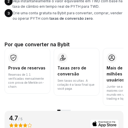
Veja instantaneamente o valor equivalente em TWD com base na
2
taxa de câmbio em tempo real de PYTH para TWD.
Crie uma conta gratuita na Bybit para converter, comprar, vender
3
ou operar PYTH com
taxas de conversão zero
.
Por que converter na Bybit
Prova de reservas
Taxas zero de
Mais de 8
conversão
milhões d
Reservas de 1:1
verificadas mensalmente
usuários
Sem taxas ocultas. A
com prova de Merkle on-
cotação é a taxa final que
chain.
Junte-se a um
você paga.
maiores corret
mundo em vol
trading e liquid
4.7
/ 5