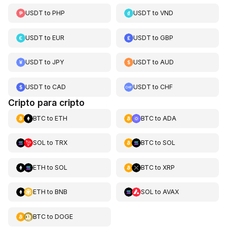
USDT
to
PHP
USDT
to
VND
USDT
to
EUR
USDT
to
GBP
USDT
to
JPY
USDT
to
AUD
USDT
to
CAD
USDT
to
CHF
Cripto para cripto
BTC
to
ETH
BTC
to
ADA
SOL
to
TRX
BTC
to
SOL
ETH
to
SOL
BTC
to
XRP
ETH
to
BNB
SOL
to
AVAX
BTC
to
DOGE