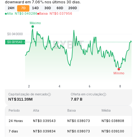
downward em 7.06% nos últimos 30 dias.
24H
7D
14D
30D
60D
200D
Alta
:
NT$
0.040286
Baixa
:
NT$
0.037956
Última atualização: 2026-08-08, 17:35 GMT+0
Máxima histórica
Mínima histórica
NT$1.20
NT$0.029535
Capitalização de mercado
Oferta em circulação
NT$311.39M
7.87 B
Período
Alta
Baixa
Média
24 Horas
NT$0.039543
NT$0.038073
NT$0.038808
7 dias
NT$0.039834
NT$0.038073
NT$0.039100