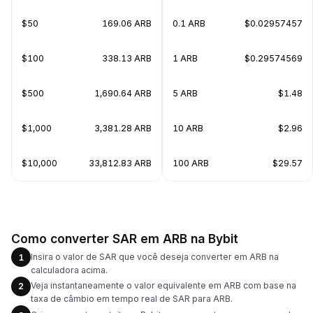
$50
169.06 ARB
0.1 ARB
$0.02957457
$100
338.13 ARB
1 ARB
$0.29574569
$500
1,690.64 ARB
5 ARB
$1.48
$1,000
3,381.28 ARB
10 ARB
$2.96
$10,000
33,812.83 ARB
100 ARB
$29.57
Como converter SAR em ARB na Bybit
Insira o valor de SAR que você deseja converter em ARB na
1
calculadora acima.
Veja instantaneamente o valor equivalente em ARB com base na
2
taxa de câmbio em tempo real de SAR para ARB.