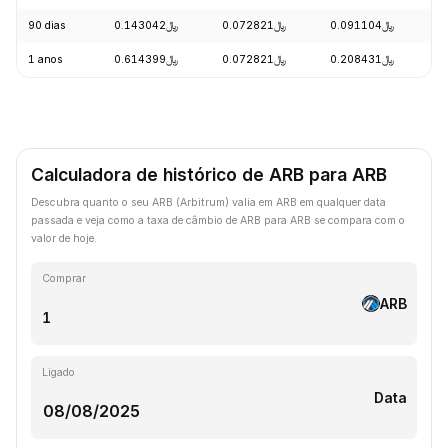
90 dias
﷼0.143042
﷼0.072821
﷼0.091104
-
1 anos
﷼0.614399
﷼0.072821
﷼0.208431
-
Calculadora de histórico de ARB para ARB
Descubra quanto o seu ARB (Arbitrum) valia em ARB em qualquer data
passada e veja como a taxa de câmbio de ARB para ARB se compara com o
valor de hoje.
Comprar
ARB
Ligado
Data