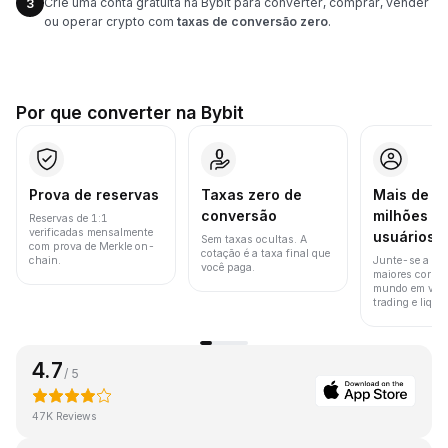
Crie uma conta gratuita na Bybit para converter, comprar, vender
3
ou operar crypto com
taxas de conversão zero
.
Por que converter na Bybit
Prova de reservas
Taxas zero de
Mais de 8
conversão
milhões d
Reservas de 1:1
verificadas mensalmente
usuários
Sem taxas ocultas. A
com prova de Merkle on-
cotação é a taxa final que
chain.
Junte-se a um
você paga.
maiores corret
mundo em vol
trading e liquid
4.7
/ 5
47K Reviews