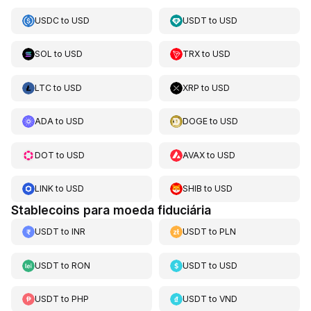
USDC
to
USD
USDT
to
USD
SOL
to
USD
TRX
to
USD
LTC
to
USD
XRP
to
USD
ADA
to
USD
DOGE
to
USD
DOT
to
USD
AVAX
to
USD
LINK
to
USD
SHIB
to
USD
Stablecoins para moeda fiduciária
USDT
to
INR
USDT
to
PLN
USDT
to
RON
USDT
to
USD
USDT
to
PHP
USDT
to
VND