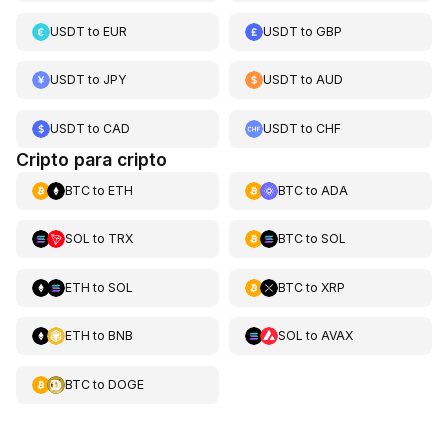
USDT
to
EUR
USDT
to
GBP
USDT
to
JPY
USDT
to
AUD
USDT
to
CAD
USDT
to
CHF
Cripto para cripto
BTC
to
ETH
BTC
to
ADA
SOL
to
TRX
BTC
to
SOL
ETH
to
SOL
BTC
to
XRP
ETH
to
BNB
SOL
to
AVAX
BTC
to
DOGE