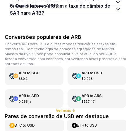
converter para ARB?
5. Quais fatores afetam a taxa de câmbio de
SAR para ARB?
Conversões populares de ARB
Converta ARB para USD e outras moedas fiduciárias a taxas em
tempo real. Com tecnologia de cotações agregadas de Market
Makers da Bybit, você pode consultar o valor atual do seu ARB e
fazer a conversão com confiança, aproveitando taxas precisas e sem
spreads ocultos.
ARB
to
SGD
ARB
to
USD
S$0.1
$0.078
ARB
to
AED
ARB
to
ARS
د.إ0.288
$117.47
Ver mais
↓
Pares de conversão de USD em destaque
BTC
to
USD
ETH
to
USD