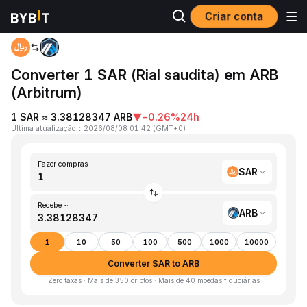
Criar conta
Página inicial
SAR to ARB
Converter 1 SAR (Rial saudita) em ARB
(Arbitrum)
1 SAR ≈ 3.38128347 ARB
▼
-0.26%
24h
Última atualização
：
2026/08/08 01:42
(
GMT+0
)
Fazer compras
SAR
Recebe ~
ARB
1
10
50
100
500
1000
10000
Converter SAR to ARB
Zero taxas · Mais de 350 criptos · Mais de 40 moedas fiduciárias