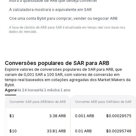
Insira a quantidade de ARB que deseja converter
A calculadora mostrará o equivalente em SAR
Crie uma conta Bybit para comprar, vender ou negociar ARB
A taxa de câmbio de ARB para SAR é atualizada em tempo real com base nos
dados do mercado.
Conversões populares de SAR para ARB
Explore valores de conversões populares de SAR para ARB, que
variam de 0,001 SAR a 100 SAR, com valores de conversão em
tempo real baseados em cotações agregadas dos Market Makers da
Bybit.
Agora
Há 24 horas
Há 1 mês
há 1 ano
Converter SAR para ARB
Valor de ARB
Converter ARB para SAR
Valor de SAR
$1
3.38 ARB
0.001 ARB
$0.00029575
$10
33.81 ARB
0.01 ARB
$0.00295746