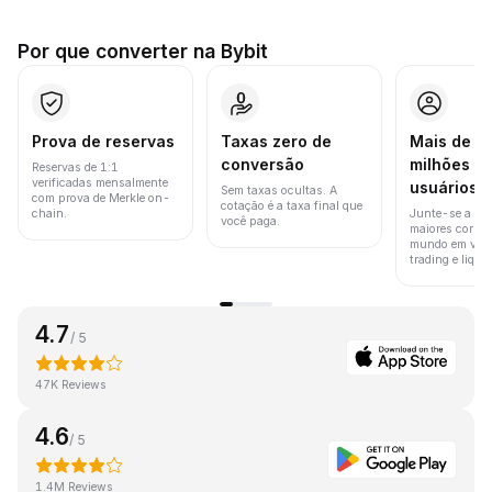
Por que converter na Bybit
Prova de reservas
Taxas zero de
Mais de 8
conversão
milhões d
Reservas de 1:1
verificadas mensalmente
usuários
Sem taxas ocultas. A
com prova de Merkle on-
cotação é a taxa final que
chain.
Junte-se a um
você paga.
maiores corret
mundo em vol
trading e liquid
4.7
/ 5
47K Reviews
4.6
/ 5
1.4M Reviews