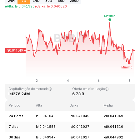
24H
7D
14D
30D
60D
200D
Alta
:
lei
0.041995
Baixa
:
lei
0.040620
Última atualização: 2026-08-08, 07:15 GMT+0
Máxima histórica
Mínima histórica
lei1.14
lei0.040542
Capitalização de mercado
Oferta em circulação
lei276.24M
6.73 B
Período
Alta
Baixa
Média
V
24 Horas
lei0.041049
lei0.041049
lei0.041049
-
7 dias
lei0.041556
lei0.041027
lei0.041316
-
30 dias
lei0.049947
lei0.041027
lei0.044902
-