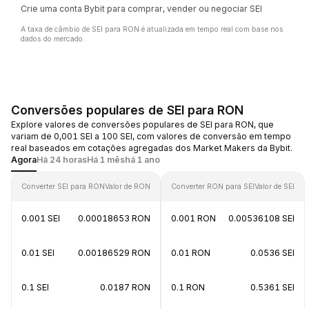
Crie uma conta Bybit para comprar, vender ou negociar SEI
A taxa de câmbio de SEI para RON é atualizada em tempo real com base nos
dados do mercado.
Conversões populares de SEI para RON
Explore valores de conversões populares de SEI para RON, que
variam de 0,001 SEI a 100 SEI, com valores de conversão em tempo
real baseados em cotações agregadas dos Market Makers da Bybit.
Agora
Há 24 horas
Há 1 mês
há 1 ano
Converter SEI para RON
Valor de RON
Converter RON para SEI
Valor de SEI
0.001 SEI
0.00018653 RON
0.001 RON
0.00536108 SEI
0.01 SEI
0.00186529 RON
0.01 RON
0.0536 SEI
0.1 SEI
0.0187 RON
0.1 RON
0.5361 SEI