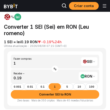
Criar conta
Página inicial
SEI to RON
Converter 1 SEI (Sei) em RON (Leu
romeno)
1 SEI ≈ lei0.19 RON
▼
-0.19%
24h
Última atualização
：
2026/08/08 07:15
(
GMT+0
)
Fazer compras
SEI
Recebe ~
RON
0.001
0.01
0.1
1
5
10
100
Converter SEI to RON
Zero taxas · Mais de 350 criptos · Mais de 40 moedas fiduciárias