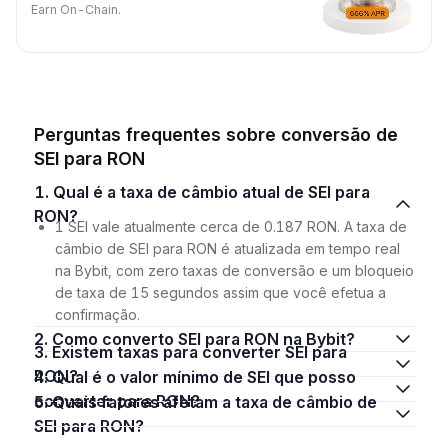
Earn On-Chain.
Perguntas frequentes sobre conversão de
SEI para RON
1. Qual é a taxa de câmbio atual de SEI para
RON?
1 SEI vale atualmente cerca de 0.187 RON. A taxa de
câmbio de SEI para RON é atualizada em tempo real
na Bybit, com zero taxas de conversão e um bloqueio
de taxa de 15 segundos assim que você efetua a
confirmação.
2. Como converto SEI para RON na Bybit?
3. Existem taxas para converter SEI para
RON?
4. Qual é o valor mínimo de SEI que posso
converter para RON?
5. Quais fatores afetam a taxa de câmbio de
SEI para RON?