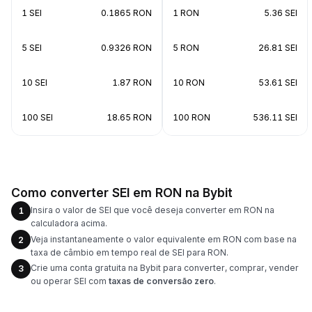
1 SEI
0.1865 RON
1 RON
5.36 SEI
5 SEI
0.9326 RON
5 RON
26.81 SEI
10 SEI
1.87 RON
10 RON
53.61 SEI
100 SEI
18.65 RON
100 RON
536.11 SEI
Como converter SEI em RON na Bybit
Insira o valor de SEI que você deseja converter em RON na
1
calculadora acima.
Veja instantaneamente o valor equivalente em RON com base na
2
taxa de câmbio em tempo real de SEI para RON.
Crie uma conta gratuita na Bybit para converter, comprar, vender
3
ou operar SEI com
taxas de conversão zero
.