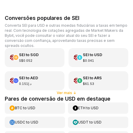
Conversões populares de SEI
Converta SEI para USD e outras moedas fiduciárias a taxas em tempo
real. Com tecnologia de cotações agregadas de Market Makers da
Bybit, você pode consultar o valor atual do seu SEI e fazer a
conversão com confiança, aproveitando taxas precisas e sem
spreads ocultos.
SEI
to
SGD
SEI
to
USD
S$0.052
$0.041
SEI
to
AED
SEI
to
ARS
د.إ0.151
$61.53
Ver mais
↓
Pares de conversão de USD em destaque
BTC
to
USD
ETH
to
USD
USDC
to
USD
USDT
to
USD