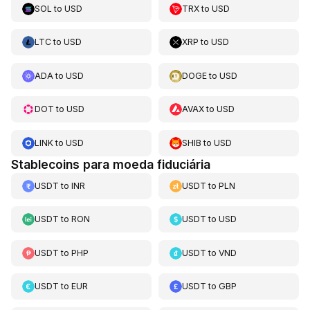
SOL
to
USD
TRX
to
USD
LTC
to
USD
XRP
to
USD
ADA
to
USD
DOGE
to
USD
DOT
to
USD
AVAX
to
USD
LINK
to
USD
SHIB
to
USD
Stablecoins para moeda fiduciária
USDT
to
INR
USDT
to
PLN
USDT
to
RON
USDT
to
USD
USDT
to
PHP
USDT
to
VND
USDT
to
EUR
USDT
to
GBP