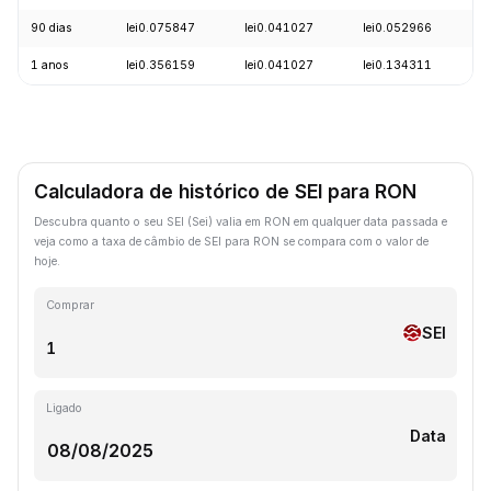
90 dias
lei0.075847
lei0.041027
lei0.052966
-
1 anos
lei0.356159
lei0.041027
lei0.134311
-
Calculadora de histórico de SEI para RON
Descubra quanto o seu SEI (Sei) valia em RON em qualquer data passada e
veja como a taxa de câmbio de SEI para RON se compara com o valor de
hoje.
Comprar
SEI
Ligado
Data