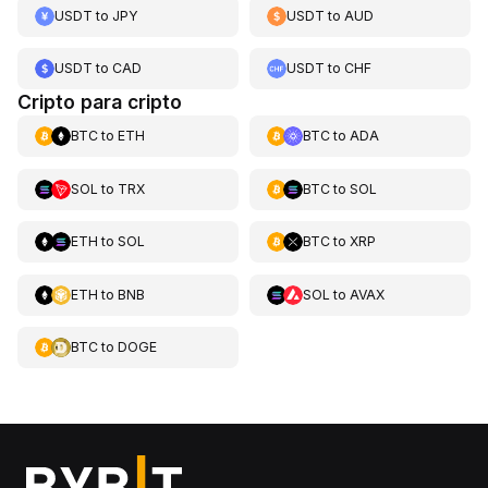
USDT
to
JPY
USDT
to
AUD
USDT
to
CAD
USDT
to
CHF
Cripto para cripto
BTC
to
ETH
BTC
to
ADA
SOL
to
TRX
BTC
to
SOL
ETH
to
SOL
BTC
to
XRP
ETH
to
BNB
SOL
to
AVAX
BTC
to
DOGE