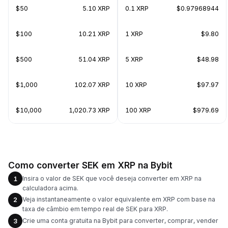
$50
5.10 XRP
0.1 XRP
$0.97968944
$100
10.21 XRP
1 XRP
$9.80
$500
51.04 XRP
5 XRP
$48.98
$1,000
102.07 XRP
10 XRP
$97.97
$10,000
1,020.73 XRP
100 XRP
$979.69
Como converter SEK em XRP na Bybit
Insira o valor de SEK que você deseja converter em XRP na
1
calculadora acima.
Veja instantaneamente o valor equivalente em XRP com base na
2
taxa de câmbio em tempo real de SEK para XRP.
Crie uma conta gratuita na Bybit para converter, comprar, vender
3