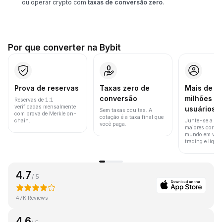
ou operar crypto com
taxas de conversão zero
.
Por que converter na Bybit
Prova de reservas
Taxas zero de
Mais de 8
conversão
milhões d
Reservas de 1:1
verificadas mensalmente
usuários
Sem taxas ocultas. A
com prova de Merkle on-
cotação é a taxa final que
chain.
Junte-se a um
você paga.
maiores corret
mundo em vol
trading e liquid
4.7
/ 5
47K Reviews
4.6