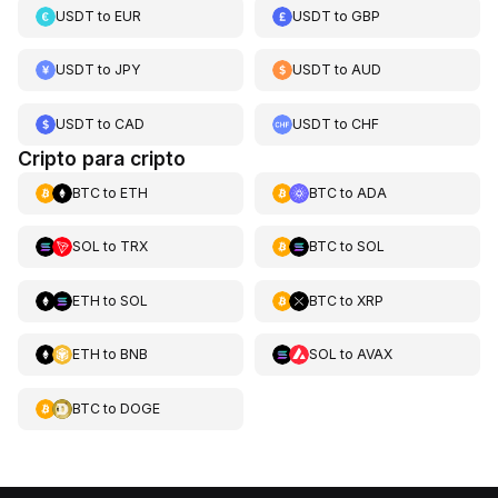
USDT
to
EUR
USDT
to
GBP
USDT
to
JPY
USDT
to
AUD
USDT
to
CAD
USDT
to
CHF
Cripto para cripto
BTC
to
ETH
BTC
to
ADA
SOL
to
TRX
BTC
to
SOL
ETH
to
SOL
BTC
to
XRP
ETH
to
BNB
SOL
to
AVAX
BTC
to
DOGE