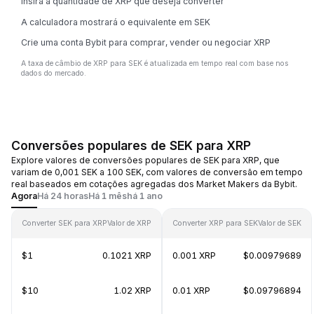
Insira a quantidade de XRP que deseja converter
A calculadora mostrará o equivalente em SEK
Crie uma conta Bybit para comprar, vender ou negociar XRP
A taxa de câmbio de XRP para SEK é atualizada em tempo real com base nos
dados do mercado.
Conversões populares de SEK para XRP
Explore valores de conversões populares de SEK para XRP, que
variam de 0,001 SEK a 100 SEK, com valores de conversão em tempo
real baseados em cotações agregadas dos Market Makers da Bybit.
Agora
Há 24 horas
Há 1 mês
há 1 ano
Converter SEK para XRP
Valor de XRP
Converter XRP para SEK
Valor de SEK
$1
0.1021 XRP
0.001 XRP
$0.00979689
$10
1.02 XRP
0.01 XRP
$0.09796894