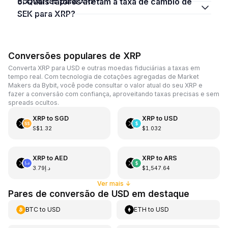
converter para XRP?
5. Quais fatores afetam a taxa de câmbio de
SEK para XRP?
Conversões populares de XRP
Converta XRP para USD e outras moedas fiduciárias a taxas em
tempo real. Com tecnologia de cotações agregadas de Market
Makers da Bybit, você pode consultar o valor atual do seu XRP e
fazer a conversão com confiança, aproveitando taxas precisas e sem
spreads ocultos.
XRP
to
SGD
XRP
to
USD
S$1.32
$1.032
XRP
to
AED
XRP
to
ARS
د.إ3.79
$1,547.64
Ver mais
↓
Pares de conversão de USD em destaque
BTC
to
USD
ETH
to
USD