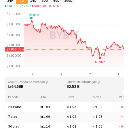
24H
7D
14D
30D
60D
200D
Alta
:
kr
1.087501
Baixa
:
kr
1.015157
Última atualização: 2026-08-09, 08:57 GMT+0
Máxima histórica
Mínima histórica
kr3.65
kr0.002686
Capitalização de mercado
Oferta em circulação
kr64.56B
62.53 B
Período
Alta
Baixa
Média
Variaç
24 Horas
kr1.04
kr1.03
kr1.04
-0.21
7 dias
kr1.09
kr1.02
kr1.05
-4.62
30 dias
kr1.14
kr1.02
kr1.08
-6.56