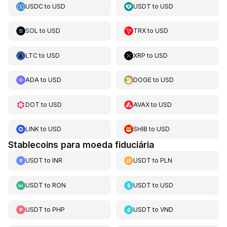
USDC
to
USD
USDT
to
USD
SOL
to
USD
TRX
to
USD
LTC
to
USD
XRP
to
USD
ADA
to
USD
DOGE
to
USD
DOT
to
USD
AVAX
to
USD
LINK
to
USD
SHIB
to
USD
Stablecoins para moeda fiduciária
USDT
to
INR
USDT
to
PLN
USDT
to
RON
USDT
to
USD
USDT
to
PHP
USDT
to
VND