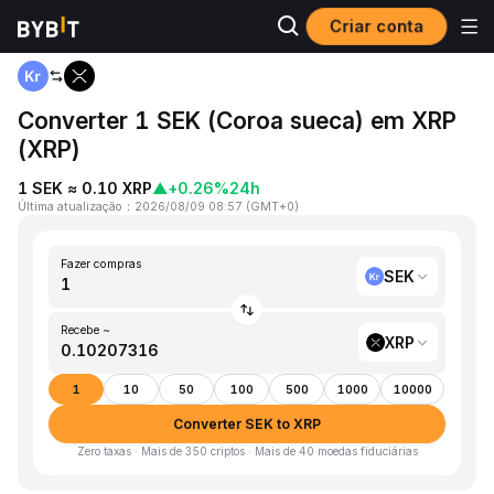
Criar conta
Página inicial
SEK to XRP
Converter 1 SEK (Coroa sueca) em XRP
(XRP)
1 SEK ≈ 0.10 XRP
▲
+0.26%
24h
Última atualização
：
2026/08/09 08:57
(
GMT+0
)
Fazer compras
SEK
Recebe ~
XRP
1
10
50
100
500
1000
10000
Converter SEK to XRP
Zero taxas · Mais de 350 criptos · Mais de 40 moedas fiduciárias