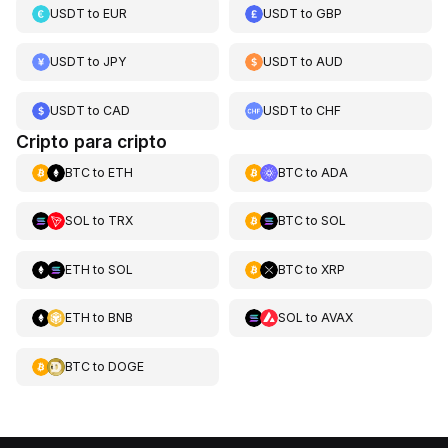
USDT
to
EUR
USDT
to
GBP
USDT
to
JPY
USDT
to
AUD
USDT
to
CAD
USDT
to
CHF
Cripto para cripto
BTC
to
ETH
BTC
to
ADA
SOL
to
TRX
BTC
to
SOL
ETH
to
SOL
BTC
to
XRP
ETH
to
BNB
SOL
to
AVAX
BTC
to
DOGE