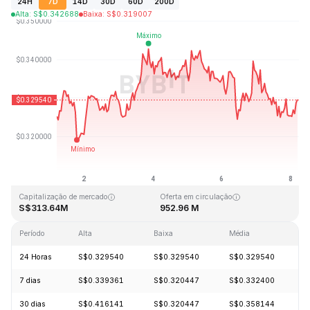
24H
7D
14D
30D
60D
200D
Alta
:
S$
0.342688
Baixa
:
S$
0.319007
Última atualização: 2026-08-08, 04:31 GMT+0
Máxima histórica
Mínima histórica
S$20.85
S$0.279235
Capitalização de mercado
Oferta em circulação
S$313.64M
952.96 M
Período
Alta
Baixa
Média
V
24 Horas
S$0.329540
S$0.329540
S$0.329540
-
7 dias
S$0.339361
S$0.320447
S$0.332400
+
30 dias
S$0.416141
S$0.320447
S$0.358144
-