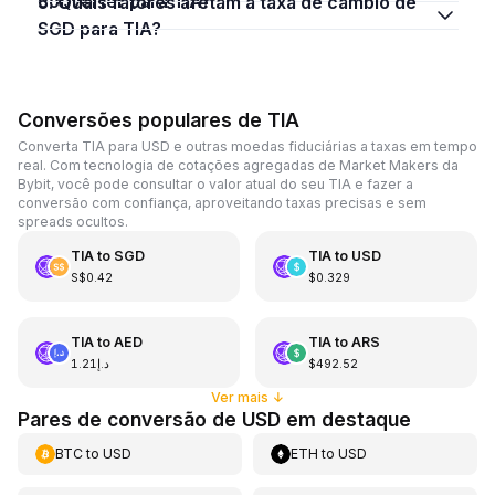
converter para TIA?
5. Quais fatores afetam a taxa de câmbio de
SGD para TIA?
Conversões populares de TIA
Converta TIA para USD e outras moedas fiduciárias a taxas em tempo
real. Com tecnologia de cotações agregadas de Market Makers da
Bybit, você pode consultar o valor atual do seu TIA e fazer a
conversão com confiança, aproveitando taxas precisas e sem
spreads ocultos.
TIA
to
SGD
TIA
to
USD
S$0.42
$0.329
TIA
to
AED
TIA
to
ARS
د.إ1.21
$492.52
Ver mais
↓
Pares de conversão de USD em destaque
BTC
to
USD
ETH
to
USD