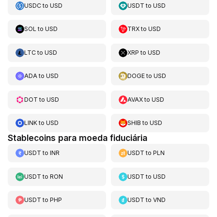
USDC
to
USD
USDT
to
USD
SOL
to
USD
TRX
to
USD
LTC
to
USD
XRP
to
USD
ADA
to
USD
DOGE
to
USD
DOT
to
USD
AVAX
to
USD
LINK
to
USD
SHIB
to
USD
Stablecoins para moeda fiduciária
USDT
to
INR
USDT
to
PLN
USDT
to
RON
USDT
to
USD
USDT
to
PHP
USDT
to
VND