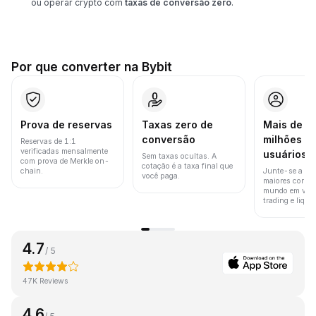
ou operar crypto com
taxas de conversão zero
.
Por que converter na Bybit
Prova de reservas
Taxas zero de
Mais de 8
conversão
milhões d
Reservas de 1:1
verificadas mensalmente
usuários
Sem taxas ocultas. A
com prova de Merkle on-
cotação é a taxa final que
chain.
Junte-se a um
você paga.
maiores corret
mundo em vol
trading e liquid
4.7
/ 5
47K Reviews
4.6