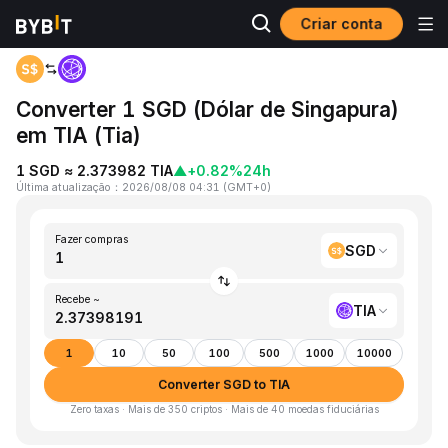
Criar conta
Página inicial
SGD to TIA
Converter 1 SGD (Dólar de Singapura)
em TIA (Tia)
1 SGD ≈ 2.373982 TIA
▲
+0.82%
24h
Última atualização
：
2026/08/08 04:31
(
GMT+0
)
Fazer compras
SGD
Recebe ~
TIA
1
10
50
100
500
1000
10000
Converter SGD to TIA
Zero taxas · Mais de 350 criptos · Mais de 40 moedas fiduciárias