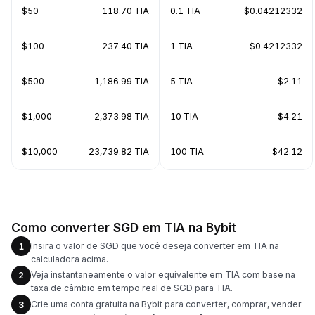
$50
118.70 TIA
0.1 TIA
$0.04212332
$100
237.40 TIA
1 TIA
$0.4212332
$500
1,186.99 TIA
5 TIA
$2.11
$1,000
2,373.98 TIA
10 TIA
$4.21
$10,000
23,739.82 TIA
100 TIA
$42.12
Como converter SGD em TIA na Bybit
Insira o valor de SGD que você deseja converter em TIA na
1
calculadora acima.
Veja instantaneamente o valor equivalente em TIA com base na
2
taxa de câmbio em tempo real de SGD para TIA.
Crie uma conta gratuita na Bybit para converter, comprar, vender
3