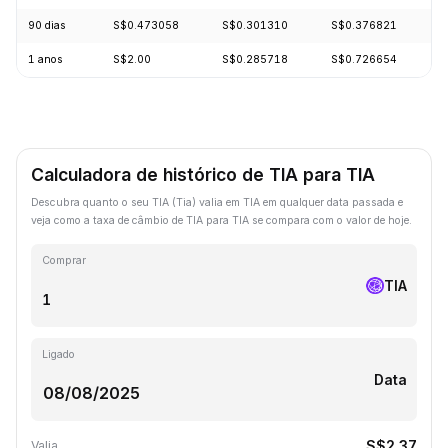
90 dias
S$0.473058
S$0.301310
S$0.376821
+
1 anos
S$2.00
S$0.285718
S$0.726654
-
Calculadora de histórico de TIA para TIA
Descubra quanto o seu TIA (Tia) valia em TIA em qualquer data passada e
veja como a taxa de câmbio de TIA para TIA se compara com o valor de hoje.
Comprar
TIA
Ligado
Data
S$2.37
Valia