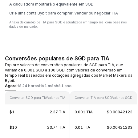
A calculadora mostrará o equivalente em SGD
Crie uma conta Bybit para comprar, vender ou negociar TIA
A taxa de câmbio de TIA para SGD é atualizada em tempo real com base nos
dados do mercado.
Conversões populares de SGD para TIA
Explore valores de conversões populares de SGD para TIA, que
variam de 0,001 SGD a 100 SGD, com valores de conversão em
tempo real baseados em cotações agregadas dos Market Makers da
Bybit.
Agora
Há 24 horas
Há 1 mês
há 1 ano
Converter SGD para TIA
Valor de TIA
Converter TIA para SGD
Valor de SGD
$1
2.37 TIA
0.001 TIA
$0.00042123
$10
23.74 TIA
0.01 TIA
$0.00421233