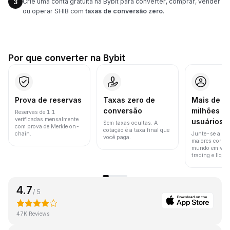
Crie uma conta gratuita na Bybit para converter, comprar, vender
3
ou operar SHIB com
taxas de conversão zero
.
Por que converter na Bybit
Prova de reservas
Taxas zero de
Mais de 8
conversão
milhões d
Reservas de 1:1
verificadas mensalmente
usuários
Sem taxas ocultas. A
com prova de Merkle on-
cotação é a taxa final que
chain.
Junte-se a um
você paga.
maiores corret
mundo em vol
trading e liquid
4.7
/ 5
47K Reviews