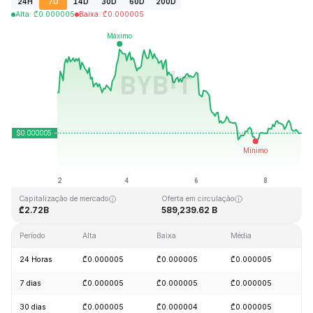
24H
7D
14D
30D
60D
200D
Alta
:
₾
0.000005
Baixa
:
₾
0.000005
Última atualização: 2026-08-08, 23:40 GMT+0
Máxima histórica
Mínima histórica
₾0.000086
₾0.000000
Capitalização de mercado
Oferta em circulação
₾2.72B
589,239.62 B
Período
Alta
Baixa
Média
Va
24 Horas
₾0.000005
₾0.000005
₾0.000005
+
7 dias
₾0.000005
₾0.000005
₾0.000005
-
30 dias
₾0.000005
₾0.000004
₾0.000005
+