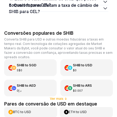
converter para GEL?
5. Quais fatores afetam a taxa de câmbio de
SHIB para GEL?
Conversões populares de SHIB
Converta SHIB para USD e outras moedas fiduciárias a taxas em
tempo real. Com tecnologia de cotações agregadas de Market
Makers da Bybit, você pode consultar o valor atual do seu SHIB e
fazer a conversão com confiança, aproveitando taxas precisas e sem
spreads ocultos.
SHIB
to
SGD
SHIB
to
USD
S$0
$0
SHIB
to
AED
SHIB
to
ARS
د.إ0
$0.007
Ver mais
↓
Pares de conversão de USD em destaque
BTC
to
USD
ETH
to
USD