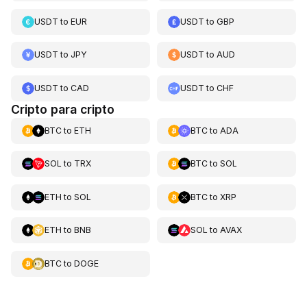
USDT
to
EUR
USDT
to
GBP
USDT
to
JPY
USDT
to
AUD
USDT
to
CAD
USDT
to
CHF
Cripto para cripto
BTC
to
ETH
BTC
to
ADA
SOL
to
TRX
BTC
to
SOL
ETH
to
SOL
BTC
to
XRP
ETH
to
BNB
SOL
to
AVAX
BTC
to
DOGE