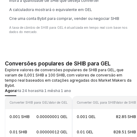
Insira a quantidade de SHIB que deseja converter
A calculadora mostrará o equivalente em GEL
Crie uma conta Bybit para comprar, vender ou negociar SHIB
A taxa de câmbio de SHIB para GEL é atualizada em tempo real com base nos
dados do mercado.
Conversões populares de SHIB para GEL
Explore valores de conversões populares de SHIB para GEL, que
variam de 0,001 SHIB a 100 SHIB, com valores de conversão em
tempo real baseados em cotações agregadas dos Market Makers da
Bybit.
Agora
Há 24 horas
Há 1 mês
há 1 ano
Converter SHIB para GEL
Valor de GEL
Converter GEL para SHIB
Valor de SHIB
0.001 SHIB
0.00000001 GEL
0.001 GEL
82.85 SHIB
0.01 SHIB
0.00000012 GEL
0.01 GEL
828.51 SHIB