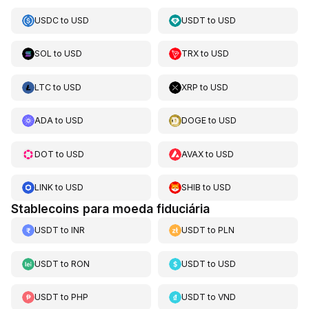
USDC
to
USD
USDT
to
USD
SOL
to
USD
TRX
to
USD
LTC
to
USD
XRP
to
USD
ADA
to
USD
DOGE
to
USD
DOT
to
USD
AVAX
to
USD
LINK
to
USD
SHIB
to
USD
Stablecoins para moeda fiduciária
USDT
to
INR
USDT
to
PLN
USDT
to
RON
USDT
to
USD
USDT
to
PHP
USDT
to
VND