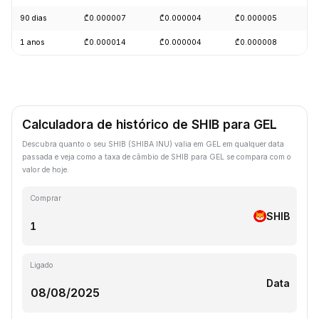
90 dias
₾0.000007
₾0.000004
₾0.000005
-
1 anos
₾0.000014
₾0.000004
₾0.000008
-
Calculadora de histórico de SHIB para GEL
Descubra quanto o seu SHIB (SHIBA INU) valia em GEL em qualquer data
passada e veja como a taxa de câmbio de SHIB para GEL se compara com o
valor de hoje.
Comprar
SHIB
Ligado
Data