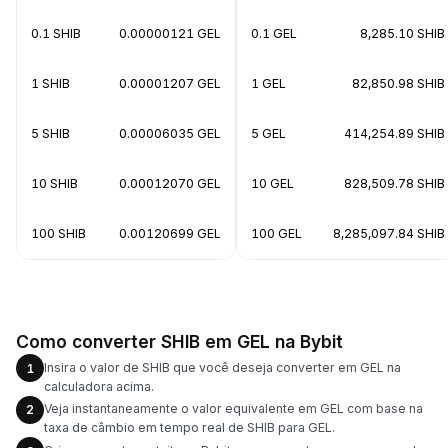
0.1 SHIB
0.00000121 GEL
0.1 GEL
8,285.10 SHIB
1 SHIB
0.00001207 GEL
1 GEL
82,850.98 SHIB
5 SHIB
0.00006035 GEL
5 GEL
414,254.89 SHIB
10 SHIB
0.00012070 GEL
10 GEL
828,509.78 SHIB
100 SHIB
0.00120699 GEL
100 GEL
8,285,097.84 SHIB
Como converter SHIB em GEL na Bybit
Insira o valor de SHIB que você deseja converter em GEL na
1
calculadora acima.
Veja instantaneamente o valor equivalente em GEL com base na
2
taxa de câmbio em tempo real de SHIB para GEL.