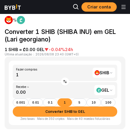
Criar conta
Página inicial
SHIB to GEL
Converter 1 SHIB (SHIBA INU) em GEL
(Lari georgiano)
1 SHIB ≈ ₾0.00 GEL
▼
-0.04%
24h
Última atualização
：
2026/08/08 23:40
(
GMT+0
)
Fazer compras
SHIB
Recebe ~
GEL
0.001
0.01
0.1
1
5
10
100
Converter SHIB to GEL
Zero taxas · Mais de 350 criptos · Mais de 40 moedas fiduciárias