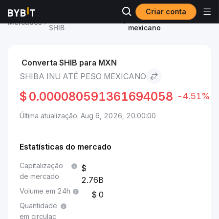
Criar conta
Preço de Shiba Inu
Shiba Inu to Peso
Mercados
SHIB
mexicano
Converta SHIB para MXN
SHIBA INU ATÉ PESO MEXICANO
$
0.000080591361694058
-4.51%
Última atualização: Aug 6, 2026, 20:00:00
Estatísticas do mercado
Capitalização
de mercado
2.76B
Volume em 24h
0
Quantidade
em circulaç