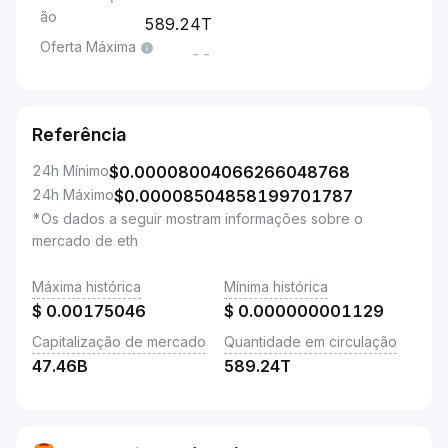
ão
589.24T
Oferta Máxima
--
Referência
24h Mínimo
$
0.00008004066266048768
24h Máximo
$
0.00008504858199701787
*Os dados a seguir mostram informações sobre o
mercado de eth
Máxima histórica
Mínima histórica
$
0.00175046
$
0.000000001129
Capitalização de mercado
Quantidade em circulação
47.46B
589.24T