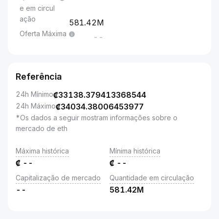
e em circul
ação
581.42M
Oferta Máxima
--
Referência
24h Mínimo
₡
33138.379413368544
24h Máximo
₡
34034.38006453977
*Os dados a seguir mostram informações sobre o
mercado de eth
Máxima histórica
Mínima histórica
₡
--
₡
--
Capitalização de mercado
Quantidade em circulação
--
581.42M