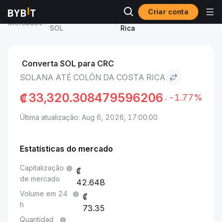
Criar conta
Preço de Solana
Solana to Colón da Costa
Mercados
SOL
Rica
Converta SOL para CRC
SOLANA ATÉ COLÓN DA COSTA RICA
₡
33,320.308479596206
-1.77%
Última atualização: Aug 6, 2026, 17:00:00
Estatísticas do mercado
Capitalização
de mercado
42.64B
Volume em 24
h
73.35
Quantidad