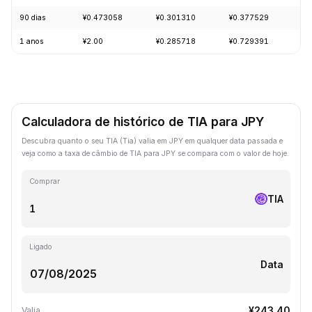
90 dias
¥0.473058
¥0.301310
¥0.377529
+5
1 anos
¥2.00
¥0.285718
¥0.729391
-8
Calculadora de histórico de TIA para JPY
Descubra quanto o seu TIA (Tia) valia em JPY em qualquer data passada e
veja como a taxa de câmbio de TIA para JPY se compara com o valor de hoje.
Comprar
TIA
Ligado
Data
¥243.40
Valia