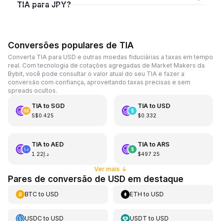
TIA para JPY?
Conversões populares de TIA
Converta TIA para USD e outras moedas fiduciárias a taxas em tempo
real. Com tecnologia de cotações agregadas de Market Makers da
Bybit, você pode consultar o valor atual do seu TIA e fazer a
conversão com confiança, aproveitando taxas precisas e sem
spreads ocultos.
TIA
to
SGD
TIA
to
USD
S$0.425
$0.332
TIA
to
AED
TIA
to
ARS
د.إ1.22
$497.25
Ver mais
↓
Pares de conversão de USD em destaque
BTC
to
USD
ETH
to
USD
USDC
to
USD
USDT
to
USD