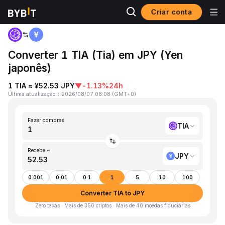
Criar conta
Página inicial
TIA to JPY
Converter 1 TIA (Tia) em JPY (Yen
japonês)
1 TIA ≈ ¥52.53 JPY
▼
-1.13%
24h
Última atualização
：
2026/08/07 08:08
(
GMT+0
)
Fazer compras
TIA
Recebe ~
JPY
0.001
0.01
0.1
1
5
10
100
Converter TIA to JPY
Zero taxas · Mais de 350 criptos · Mais de 40 moedas fiduciárias