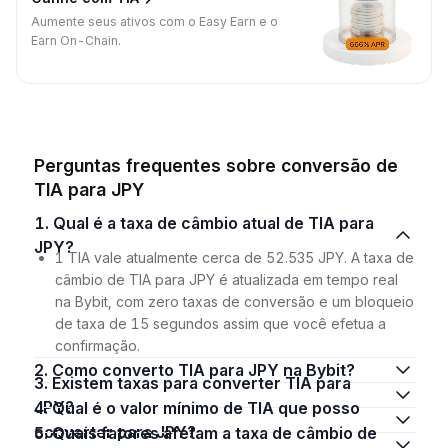
Aumente seus ativos com o Easy Earn e o
Earn On-Chain.
Perguntas frequentes sobre conversão de
TIA para JPY
1. Qual é a taxa de câmbio atual de TIA para
JPY?
1 TIA vale atualmente cerca de 52.535 JPY. A taxa de
câmbio de TIA para JPY é atualizada em tempo real
na Bybit, com zero taxas de conversão e um bloqueio
de taxa de 15 segundos assim que você efetua a
confirmação.
2. Como converto TIA para JPY na Bybit?
3. Existem taxas para converter TIA para
JPY?
4. Qual é o valor mínimo de TIA que posso
converter para JPY?
5. Quais fatores afetam a taxa de câmbio de