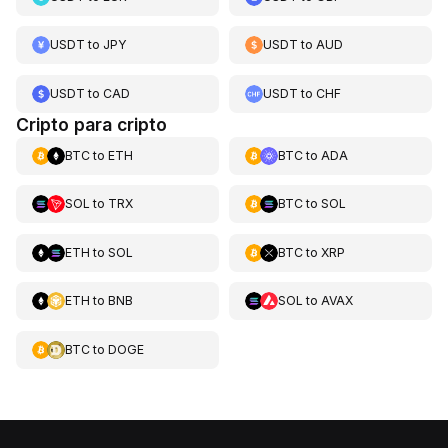
USDT
to
JPY
USDT
to
AUD
USDT
to
CAD
USDT
to
CHF
Cripto para cripto
BTC
to
ETH
BTC
to
ADA
SOL
to
TRX
BTC
to
SOL
ETH
to
SOL
BTC
to
XRP
ETH
to
BNB
SOL
to
AVAX
BTC
to
DOGE