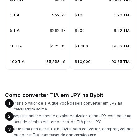
1 TIA
$52.53
$100
1.90 TIA
5 TIA
$262.67
$500
9.52 TIA
10 TIA
$525.35
$1,000
19.03 TIA
100 TIA
$5,253.49
$10,000
190.35 TIA
Como converter TIA em JPY na Bybit
Insira o valor de TIA que você deseja converter em JPY na
1
calculadora acima.
Veja instantaneamente o valor equivalente em JPY com base na
2
taxa de câmbio em tempo real de TIA para JPY.
Crie uma conta gratuita na Bybit para converter, comprar, vender
3
ou operar TIA com
taxas de conversão zero
.