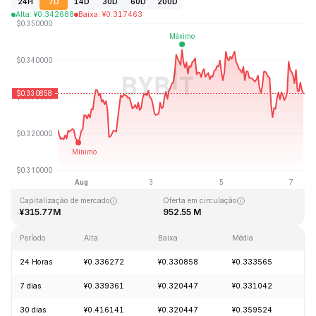
24H
7D
14D
30D
60D
200D
Alta
:
¥
0.342688
Baixa
:
¥
0.317463
Última atualização: 2026-08-07, 08:08 GMT+0
Máxima histórica
Mínima histórica
¥20.85
¥0.279235
Capitalização de mercado
Oferta em circulação
¥315.77M
952.55 M
Período
Alta
Baixa
Média
Va
24 Horas
¥0.336272
¥0.330858
¥0.333565
-1
7 dias
¥0.339361
¥0.320447
¥0.331042
+3
30 dias
¥0.416141
¥0.320447
¥0.359524
-1