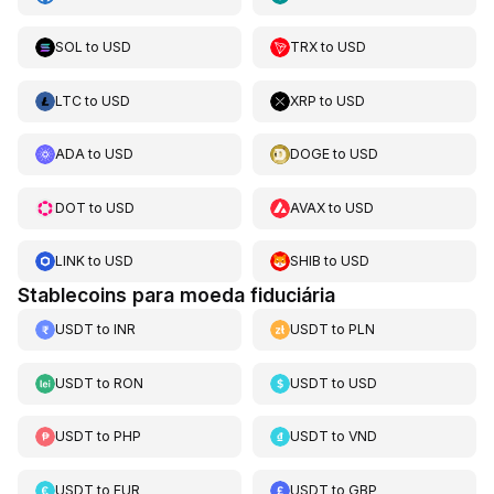
SOL
to
USD
TRX
to
USD
LTC
to
USD
XRP
to
USD
ADA
to
USD
DOGE
to
USD
DOT
to
USD
AVAX
to
USD
LINK
to
USD
SHIB
to
USD
Stablecoins para moeda fiduciária
USDT
to
INR
USDT
to
PLN
USDT
to
RON
USDT
to
USD
USDT
to
PHP
USDT
to
VND
USDT
to
EUR
USDT
to
GBP