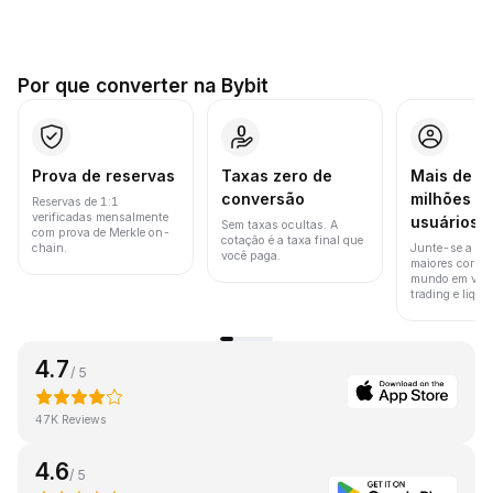
Por que converter na Bybit
Prova de reservas
Taxas zero de
Mais de 8
conversão
milhões d
Reservas de 1:1
verificadas mensalmente
usuários
Sem taxas ocultas. A
com prova de Merkle on-
cotação é a taxa final que
chain.
Junte-se a um
você paga.
maiores corret
mundo em vol
trading e liquid
4.7
/ 5
47K Reviews
4.6
/ 5