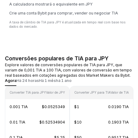
A calculadora mostrará o equivalente em JPY
Crie uma conta Bybit para comprar, vender ou negociar TIA
A taxa de câmbio de TIA para JPY é atualizada em tempo real com base nos
dados do mercado.
Conversões populares de TIA para JPY
Explore valores de conversões populares de TIA para JPY, que
variam de 0,001 TIA a 100 TIA, com valores de conversão em tempo
real baseados em cotações agregadas dos Market Makers da Bybit.
Agora
Há 24 horas
Há 1 mês
há 1 ano
Converter TIA para JPY
Valor de JPY
Converter JPY para TIA
Valor de TIA
0.001 TIA
$0.0525349
$1
0.0190 TIA
0.01 TIA
$0.52534904
$10
0.1903 TIA
0.1 TIA
$5.25
$50
0.9517 TIA