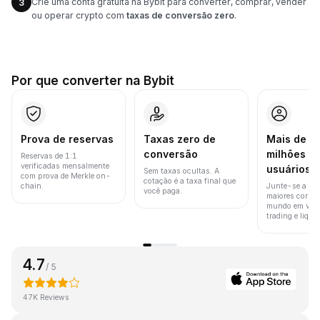
Crie uma conta gratuita na Bybit para converter, comprar, vender
3
ou operar crypto com
taxas de conversão zero
.
Por que converter na Bybit
Prova de reservas
Taxas zero de
Mais de 8
conversão
milhões d
Reservas de 1:1
verificadas mensalmente
usuários
Sem taxas ocultas. A
com prova de Merkle on-
cotação é a taxa final que
chain.
Junte-se a um
você paga.
maiores corret
mundo em vol
trading e liquid
4.7
/ 5
47K Reviews