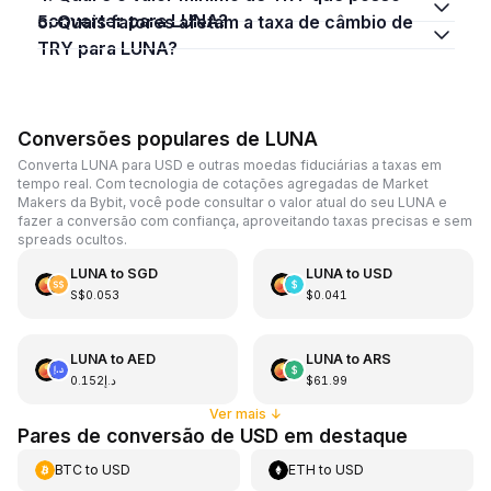
converter para LUNA?
5. Quais fatores afetam a taxa de câmbio de
TRY para LUNA?
Conversões populares de LUNA
Converta LUNA para USD e outras moedas fiduciárias a taxas em
tempo real. Com tecnologia de cotações agregadas de Market
Makers da Bybit, você pode consultar o valor atual do seu LUNA e
fazer a conversão com confiança, aproveitando taxas precisas e sem
spreads ocultos.
LUNA
to
SGD
LUNA
to
USD
S$0.053
$0.041
LUNA
to
AED
LUNA
to
ARS
د.إ0.152
$61.99
Ver mais
↓
Pares de conversão de USD em destaque
BTC
to
USD
ETH
to
USD