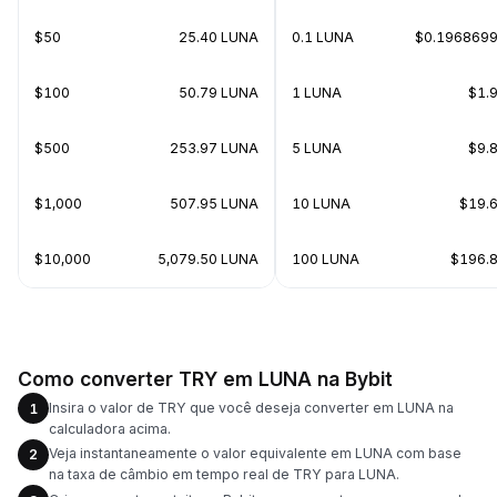
$50
25.40 LUNA
0.1 LUNA
$0.196869
$100
50.79 LUNA
1 LUNA
$1.
$500
253.97 LUNA
5 LUNA
$9.
$1,000
507.95 LUNA
10 LUNA
$19.
$10,000
5,079.50 LUNA
100 LUNA
$196.
Como converter TRY em LUNA na Bybit
Insira o valor de TRY que você deseja converter em LUNA na
1
calculadora acima.
Veja instantaneamente o valor equivalente em LUNA com base
2
na taxa de câmbio em tempo real de TRY para LUNA.