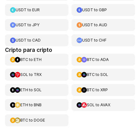
USDT
to
EUR
USDT
to
GBP
USDT
to
JPY
USDT
to
AUD
USDT
to
CAD
USDT
to
CHF
Cripto para cripto
BTC
to
ETH
BTC
to
ADA
SOL
to
TRX
BTC
to
SOL
ETH
to
SOL
BTC
to
XRP
ETH
to
BNB
SOL
to
AVAX
BTC
to
DOGE