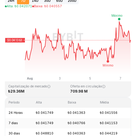
24H
7D
14D
30D
60D
200D
Alta
:
₺
0.042071
Baixa
:
₺
0.040557
Última atualização: 2026-08-07, 15:29 GMT+0
Máxima histórica
Mínima histórica
₺18.87
₺0.039339
Capitalização de mercado
Oferta em circulação
₺29.36M
709.98 M
Período
Alta
Baixa
Média
Va
24 Horas
₺0.041749
₺0.041363
₺0.041556
-
7 dias
₺0.041749
₺0.040766
₺0.041153
+
30 dias
₺0.048810
₺0.040363
₺0.044219
-