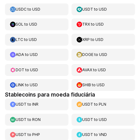
USDC
to
USD
USDT
to
USD
SOL
to
USD
TRX
to
USD
LTC
to
USD
XRP
to
USD
ADA
to
USD
DOGE
to
USD
DOT
to
USD
AVAX
to
USD
LINK
to
USD
SHIB
to
USD
Stablecoins para moeda fiduciária
USDT
to
INR
USDT
to
PLN
USDT
to
RON
USDT
to
USD
USDT
to
PHP
USDT
to
VND