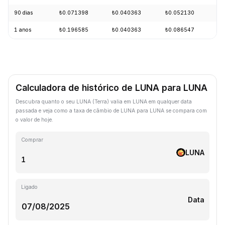
90 dias
₺0.071398
₺0.040363
₺0.052130
-
1 anos
₺0.196585
₺0.040363
₺0.086547
-
Calculadora de histórico de LUNA para LUNA
Descubra quanto o seu LUNA (Terra) valia em LUNA em qualquer data
passada e veja como a taxa de câmbio de LUNA para LUNA se compara com
o valor de hoje.
Comprar
LUNA
Ligado
Data