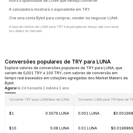
Insira a quantidade de LUNA que deseja converter
A calculadora mostrará o equivalente em TRY
Crie uma conta Bybit para comprar, vender ou negociar LUNA
A taxa de câmbio de LUNA para TRY é atualizada em tempo real com base
nos dados do mercado.
Conversões populares de TRY para LUNA
Explore valores de conversões populares de TRY para LUNA, que
variam de 0,001 TRY a 100 TRY, com valores de conversão em
tempo real baseados em cotações agregadas dos Market Makers da
Bybit.
Agora
Há 24 horas
Há 1 mês
há 1 ano
Converter TRY para LUNA
Valor de LUNA
Converter LUNA para TRY
Valor de T
$1
0.5079 LUNA
0.001 LUNA
$0.00196
$10
5.08 LUNA
0.01 LUNA
$0.019686