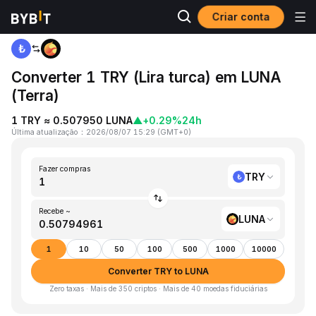
Criar conta
Página inicial
TRY to LUNA
Converter 1 TRY (Lira turca) em LUNA
(Terra)
1 TRY ≈ 0.507950 LUNA
▲
+0.29%
24h
Última atualização
：
2026/08/07 15:29
(
GMT+0
)
Fazer compras
TRY
Recebe ~
LUNA
1
10
50
100
500
1000
10000
Converter TRY to LUNA
Zero taxas · Mais de 350 criptos · Mais de 40 moedas fiduciárias