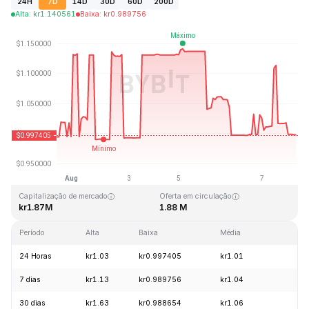
24H
7D
14D
30D
60D
200D
Alta
:
kr
1.140561
Baixa
:
kr
0.989756
Última atualização: 2026-08-07, 17:22 GMT+0
Máxima histórica
Mínima histórica
kr1.67
kr0.014148
Capitalização de mercado
Oferta em circulação
kr1.87M
1.88 M
Período
Alta
Baixa
Média
Va
24 Horas
kr1.03
kr0.997405
kr1.01
-
7 dias
kr1.13
kr0.989756
kr1.04
+
30 dias
kr1.63
kr0.988654
kr1.06
-