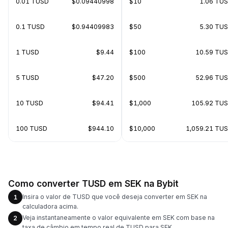
0.01 TUSD
$0.09440998
$10
1.06 TU
0.1 TUSD
$0.94409983
$50
5.30 TU
1 TUSD
$9.44
$100
10.59 TU
5 TUSD
$47.20
$500
52.96 TU
10 TUSD
$94.41
$1,000
105.92 TU
100 TUSD
$944.10
$10,000
1,059.21 TU
Como converter TUSD em SEK na Bybit
Insira o valor de TUSD que você deseja converter em SEK na
1
calculadora acima.
Veja instantaneamente o valor equivalente em SEK com base na
2
taxa de câmbio em tempo real de TUSD para SEK.