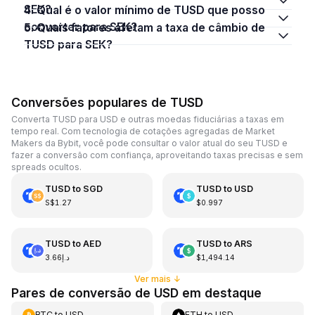
SEK?
4. Qual é o valor mínimo de TUSD que posso
converter para SEK?
5. Quais fatores afetam a taxa de câmbio de
TUSD para SEK?
Conversões populares de TUSD
Converta TUSD para USD e outras moedas fiduciárias a taxas em
tempo real. Com tecnologia de cotações agregadas de Market
Makers da Bybit, você pode consultar o valor atual do seu TUSD e
fazer a conversão com confiança, aproveitando taxas precisas e sem
spreads ocultos.
TUSD
to
SGD
TUSD
to
USD
S$1.27
$0.997
TUSD
to
AED
TUSD
to
ARS
د.إ3.66
$1,494.14
Ver mais
↓
Pares de conversão de USD em destaque
BTC
to
USD
ETH
to
USD