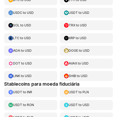
USDC
to
USD
USDT
to
USD
SOL
to
USD
TRX
to
USD
LTC
to
USD
XRP
to
USD
ADA
to
USD
DOGE
to
USD
DOT
to
USD
AVAX
to
USD
LINK
to
USD
SHIB
to
USD
Stablecoins para moeda fiduciária
USDT
to
INR
USDT
to
PLN
USDT
to
RON
USDT
to
USD