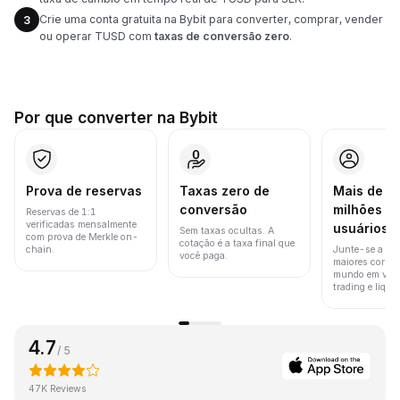
Crie uma conta gratuita na Bybit para converter, comprar, vender
3
ou operar TUSD com
taxas de conversão zero
.
Por que converter na Bybit
Prova de reservas
Taxas zero de
Mais de 8
conversão
milhões d
Reservas de 1:1
verificadas mensalmente
usuários
Sem taxas ocultas. A
com prova de Merkle on-
cotação é a taxa final que
chain.
Junte-se a um
você paga.
maiores corret
mundo em vol
trading e liquid
4.7
/ 5
47K Reviews