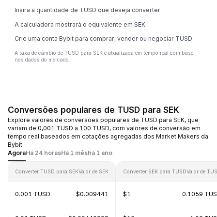
Insira a quantidade de TUSD que deseja converter
A calculadora mostrará o equivalente em SEK
Crie uma conta Bybit para comprar, vender ou negociar TUSD
A taxa de câmbio de TUSD para SEK é atualizada em tempo real com base
nos dados do mercado.
Conversões populares de TUSD para SEK
Explore valores de conversões populares de TUSD para SEK, que
variam de 0,001 TUSD a 100 TUSD, com valores de conversão em
tempo real baseados em cotações agregadas dos Market Makers da
Bybit.
Agora
Há 24 horas
Há 1 mês
há 1 ano
Converter TUSD para SEK
Valor de SEK
Converter SEK para TUSD
Valor de TU
0.001 TUSD
$0.009441
$1
0.1059 TU