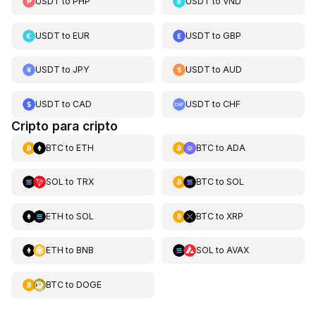
USDT
to
PHP
USDT
to
VND
USDT
to
EUR
USDT
to
GBP
USDT
to
JPY
USDT
to
AUD
USDT
to
CAD
USDT
to
CHF
Cripto para cripto
BTC
to
ETH
BTC
to
ADA
SOL
to
TRX
BTC
to
SOL
ETH
to
SOL
BTC
to
XRP
ETH
to
BNB
SOL
to
AVAX
BTC
to
DOGE