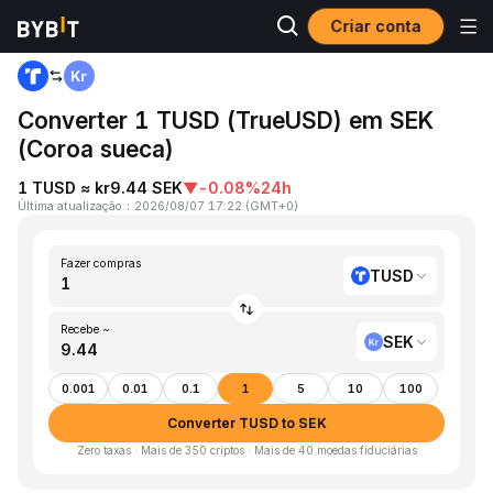
Criar conta
Página inicial
TUSD to SEK
Converter 1 TUSD (TrueUSD) em SEK
(Coroa sueca)
1 TUSD ≈ kr9.44 SEK
▼
-0.08%
24h
Última atualização
：
2026/08/07 17:22
(
GMT+0
)
Fazer compras
TUSD
Recebe ~
SEK
0.001
0.01
0.1
1
5
10
100
Converter TUSD to SEK
Zero taxas · Mais de 350 criptos · Mais de 40 moedas fiduciárias