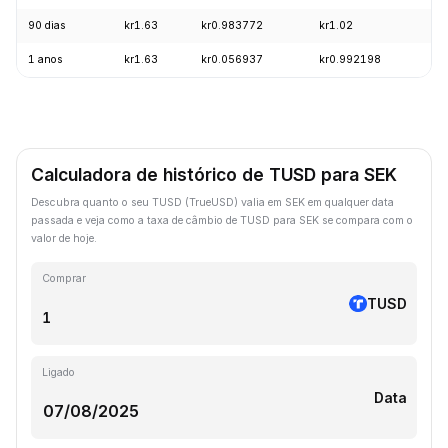
90 dias
kr1.63
kr0.983772
kr1.02
-
1 anos
kr1.63
kr0.056937
kr0.992198
+
Calculadora de histórico de TUSD para SEK
Descubra quanto o seu TUSD (TrueUSD) valia em SEK em qualquer data
passada e veja como a taxa de câmbio de TUSD para SEK se compara com o
valor de hoje.
Comprar
TUSD
Ligado
Data