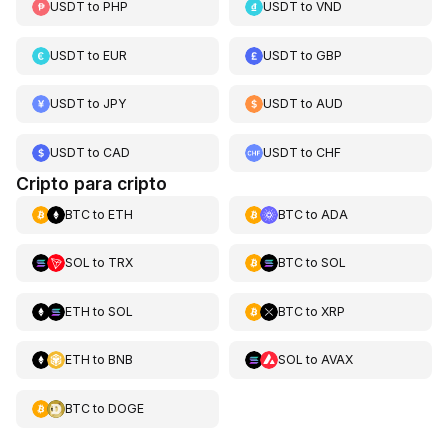
USDT
to
PHP
USDT
to
VND
USDT
to
EUR
USDT
to
GBP
USDT
to
JPY
USDT
to
AUD
USDT
to
CAD
USDT
to
CHF
Cripto para cripto
BTC
to
ETH
BTC
to
ADA
SOL
to
TRX
BTC
to
SOL
ETH
to
SOL
BTC
to
XRP
ETH
to
BNB
SOL
to
AVAX
BTC
to
DOGE