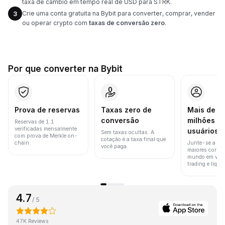
taxa de câmbio em tempo real de USD para STRK.
Crie uma conta gratuita na Bybit para converter, comprar, vender
3
ou operar crypto com
taxas de conversão zero
.
Por que converter na Bybit
Prova de reservas
Taxas zero de
Mais de 8
conversão
milhões d
Reservas de 1:1
verificadas mensalmente
usuários
Sem taxas ocultas. A
com prova de Merkle on-
cotação é a taxa final que
chain.
Junte-se a um
você paga.
maiores corret
mundo em vol
trading e liquid
4.7
/ 5
47K Reviews