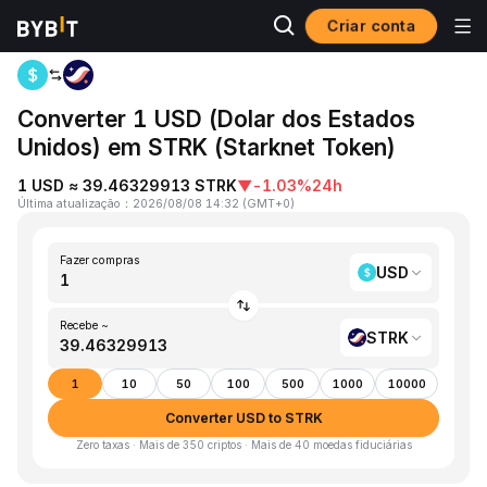
Criar conta
Página inicial
USD to STRK
Converter 1 USD (Dolar dos Estados
Unidos) em STRK (Starknet Token)
1 USD ≈ 39.46329913 STRK
▼
-1.03%
24h
Última atualização
：
2026/08/08 14:32
(
GMT+0
)
Fazer compras
USD
Recebe ~
STRK
1
10
50
100
500
1000
10000
Converter USD to STRK
Zero taxas · Mais de 350 criptos · Mais de 40 moedas fiduciárias