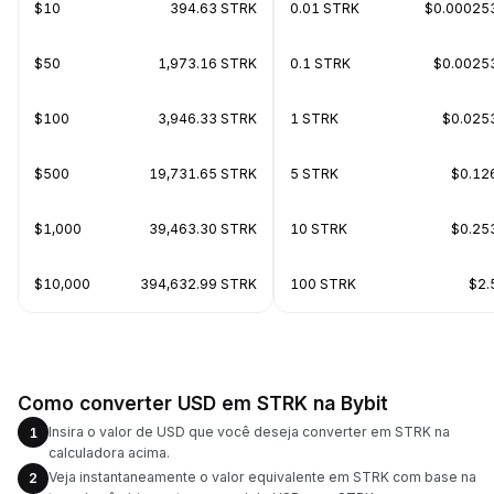
$10
394.63 STRK
0.01 STRK
$0.00025
$50
1,973.16 STRK
0.1 STRK
$0.0025
$100
3,946.33 STRK
1 STRK
$0.025
$500
19,731.65 STRK
5 STRK
$0.12
$1,000
39,463.30 STRK
10 STRK
$0.25
$10,000
394,632.99 STRK
100 STRK
$2.
Como converter USD em STRK na Bybit
Insira o valor de USD que você deseja converter em STRK na
1
calculadora acima.
Veja instantaneamente o valor equivalente em STRK com base na
2