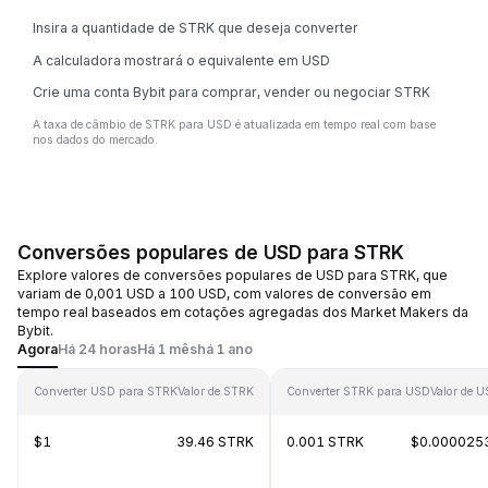
Insira a quantidade de STRK que deseja converter
A calculadora mostrará o equivalente em USD
Crie uma conta Bybit para comprar, vender ou negociar STRK
A taxa de câmbio de STRK para USD é atualizada em tempo real com base
nos dados do mercado.
Conversões populares de USD para STRK
Explore valores de conversões populares de USD para STRK, que
variam de 0,001 USD a 100 USD, com valores de conversão em
tempo real baseados em cotações agregadas dos Market Makers da
Bybit.
Agora
Há 24 horas
Há 1 mês
há 1 ano
Converter USD para STRK
Valor de STRK
Converter STRK para USD
Valor de 
$1
39.46 STRK
0.001 STRK
$0.000025