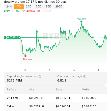
downward em 17.17% nos últimos 30 dias.
24H
7D
14D
30D
60D
200D
Alta
:
$
0.026228
Baixa
:
$
0.024122
Última atualização: 2026-08-08, 14:32 GMT+0
Máxima histórica
Mínima histórica
$4.41
$0.023949
Capitalização de mercado
Oferta em circulação
$172.45M
6.81 B
Período
Alta
Baixa
Média
Va
24 Horas
$0.025331
$0.024734
$0.025032
+
7 dias
$0.025718
$0.024164
$0.025126
+