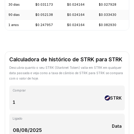
30 dias
$0.031173
$0.024164
$0.027928
-
90 dias
$0.052138
$0.024164
$0.033430
-
1 anos
$0.247957
$0.024164
$0.082930
-
Calculadora de histórico de STRK para STRK
Descubra quanto o seu STRK (Starknet Token) valia em STRK em qualquer
data passada e veja como a taxa de câmbio de STRK para STRK se compara
com o valor de hoje.
Comprar
STRK
Ligado
Data