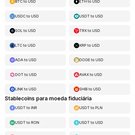
BTC
to
USD
ETH
to
USD
USDC
to
USD
USDT
to
USD
SOL
to
USD
TRX
to
USD
LTC
to
USD
XRP
to
USD
ADA
to
USD
DOGE
to
USD
DOT
to
USD
AVAX
to
USD
LINK
to
USD
SHIB
to
USD
Stablecoins para moeda fiduciária
USDT
to
INR
USDT
to
PLN
USDT
to
RON
USDT
to
USD