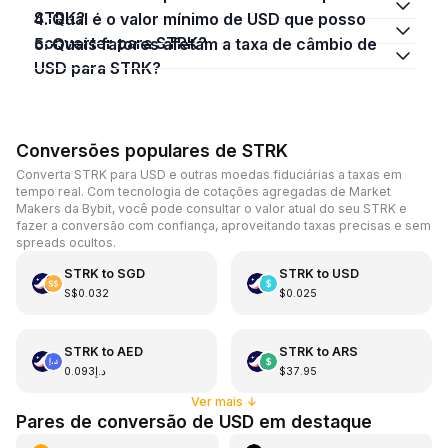
STRK?
4. Qual é o valor mínimo de USD que posso
converter para STRK?
5. Quais fatores afetam a taxa de câmbio de
USD para STRK?
Conversões populares de STRK
Converta STRK para USD e outras moedas fiduciárias a taxas em
tempo real. Com tecnologia de cotações agregadas de Market
Makers da Bybit, você pode consultar o valor atual do seu STRK e
fazer a conversão com confiança, aproveitando taxas precisas e sem
spreads ocultos.
STRK
to
SGD
STRK
to
USD
S$0.032
$0.025
STRK
to
AED
STRK
to
ARS
د.إ0.093
$37.95
Ver mais
↓
Pares de conversão de USD em destaque