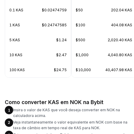
0.1 KAS
$0.02474759
$50
202.04 KAS
1 KAS
$0.24747585
$100
404.08 KAS
5 KAS
$1.24
$500
2,020.40 KAS
10 KAS
$2.47
$1,000
4,040.80 KAS
100 KAS
$24.75
$10,000
40,407.98 KAS
Como converter KAS em NOK na Bybit
Insira o valor de KAS que você deseja converter em NOK na
1
calculadora acima.
Veja instantaneamente o valor equivalente em NOK com base na
2
taxa de câmbio em tempo real de KAS para NOK.