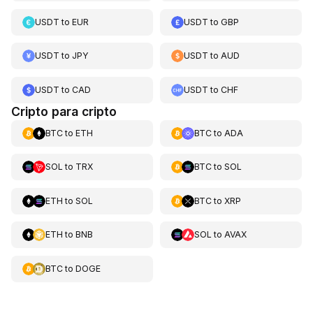
USDT
to
EUR
USDT
to
GBP
USDT
to
JPY
USDT
to
AUD
USDT
to
CAD
USDT
to
CHF
Cripto para cripto
BTC
to
ETH
BTC
to
ADA
SOL
to
TRX
BTC
to
SOL
ETH
to
SOL
BTC
to
XRP
ETH
to
BNB
SOL
to
AVAX
BTC
to
DOGE