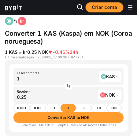
Criar conta
Página inicial
KAS to NOK
Converter 1 KAS (Kaspa) em NOK (Coroa
norueguesa)
1 KAS ≈ kr0.25 NOK
▼
-0.46%
24h
Última atualização
：
2026/08/07 09:38
(
GMT+0
)
Fazer compras
KAS
Recebe ~
NOK
0.001
0.01
0.1
1
5
10
100
Converter KAS to NOK
Zero taxas · Mais de 350 criptos · Mais de 40 moedas fiduciárias