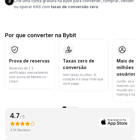
Crie uma conta gratuita na Bybit para converter, comprar, vender
3
ou operar KAS com
taxas de conversão zero
.
Por que converter na Bybit
Prova de reservas
Taxas zero de
Mais de 8
conversão
milhões d
Reservas de 1:1
verificadas mensalmente
usuários
Sem taxas ocultas. A
com prova de Merkle on-
cotação é a taxa final que
chain.
Junte-se a um
você paga.
maiores corret
mundo em vol
trading e liquid
4.7
/ 5
47K Reviews