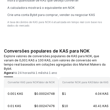
Insira a quantidade de KAS que deseja converter
A calculadora mostrará o equivalente em NOK
Crie uma conta Bybit para comprar, vender ou negociar KAS
A taxa de câmbio de KAS para NOK é atualizada em tempo real com base nos
dados do mercado.
Conversões populares de KAS para NOK
Explore valores de conversões populares de KAS para NOK, que
variam de 0,001 KAS a 100 KAS, com valores de conversão em
tempo real baseados em cotações agregadas dos Market Makers da
Bybit.
Agora
Há 24 horas
Há 1 mês
há 1 ano
Converter KAS para NOK
Valor de NOK
Converter NOK para KAS
Valor de KAS
0.001 KAS
$0.00024748
$1
4.04 KAS
0.01 KAS
$0.00247476
$10
40.41 KAS