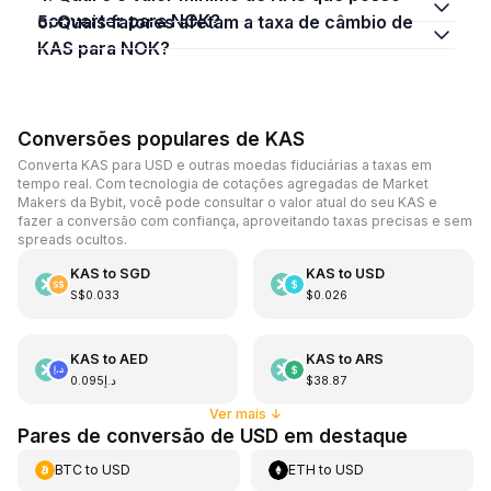
converter para NOK?
5. Quais fatores afetam a taxa de câmbio de
KAS para NOK?
Conversões populares de KAS
Converta KAS para USD e outras moedas fiduciárias a taxas em
tempo real. Com tecnologia de cotações agregadas de Market
Makers da Bybit, você pode consultar o valor atual do seu KAS e
fazer a conversão com confiança, aproveitando taxas precisas e sem
spreads ocultos.
KAS
to
SGD
KAS
to
USD
S$0.033
$0.026
KAS
to
AED
KAS
to
ARS
د.إ0.095
$38.87
Ver mais
↓
Pares de conversão de USD em destaque
BTC
to
USD
ETH
to
USD