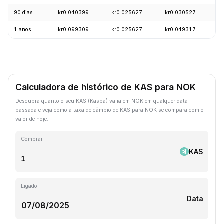
90 dias
kr0.040399
kr0.025627
kr0.030527
-
1 anos
kr0.099309
kr0.025627
kr0.049317
-
Calculadora de histórico de KAS para NOK
Descubra quanto o seu KAS (Kaspa) valia em NOK em qualquer data
passada e veja como a taxa de câmbio de KAS para NOK se compara com o
valor de hoje.
Comprar
KAS
Ligado
Data