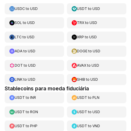
USDC
to
USD
USDT
to
USD
SOL
to
USD
TRX
to
USD
LTC
to
USD
XRP
to
USD
ADA
to
USD
DOGE
to
USD
DOT
to
USD
AVAX
to
USD
LINK
to
USD
SHIB
to
USD
Stablecoins para moeda fiduciária
USDT
to
INR
USDT
to
PLN
USDT
to
RON
USDT
to
USD
USDT
to
PHP
USDT
to
VND