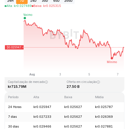
24H
7D
14D
30D
60D
200D
Alta
:
kr
0.027489
Baixa
:
kr
0.025315
Última atualização: 2026-08-07, 09:38 GMT+0
Máxima histórica
Mínima histórica
kr0.207411
kr0.000171
Capitalização de mercado
Oferta em circulação
kr715.79M
27.50 B
Período
Alta
Baixa
Média
V
24 Horas
kr0.025947
kr0.025627
kr0.025787
-
7 dias
kr0.027233
kr0.025627
kr0.026369
-
30 dias
kr0.029466
kr0.025627
kr0.027881
-