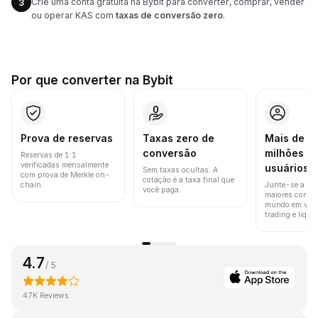
Crie uma conta gratuita na Bybit para converter, comprar, vender
3
ou operar KAS com
taxas de conversão zero
.
Por que converter na Bybit
Prova de reservas
Taxas zero de
Mais de 8
conversão
milhões d
Reservas de 1:1
verificadas mensalmente
usuários
Sem taxas ocultas. A
com prova de Merkle on-
cotação é a taxa final que
chain.
Junte-se a um
você paga.
maiores corret
mundo em vol
trading e liquid
4.7
/ 5
47K Reviews