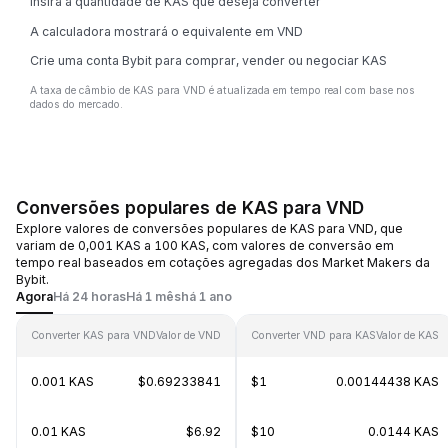
Insira a quantidade de KAS que deseja converter
A calculadora mostrará o equivalente em VND
Crie uma conta Bybit para comprar, vender ou negociar KAS
A taxa de câmbio de KAS para VND é atualizada em tempo real com base nos
dados do mercado.
Conversões populares de KAS para VND
Explore valores de conversões populares de KAS para VND, que
variam de 0,001 KAS a 100 KAS, com valores de conversão em
tempo real baseados em cotações agregadas dos Market Makers da
Bybit.
Agora
Há 24 horas
Há 1 mês
há 1 ano
Converter KAS para VND
Valor de VND
Converter VND para KAS
Valor de KAS
0.001 KAS
$0.69233841
$1
0.00144438 KAS
0.01 KAS
$6.92
$10
0.0144 KAS