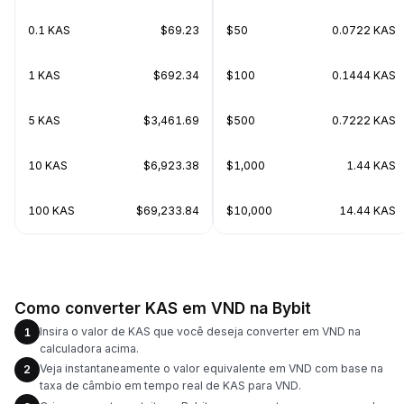
0.1 KAS
$69.23
$50
0.0722 KAS
1 KAS
$692.34
$100
0.1444 KAS
5 KAS
$3,461.69
$500
0.7222 KAS
10 KAS
$6,923.38
$1,000
1.44 KAS
100 KAS
$69,233.84
$10,000
14.44 KAS
Como converter KAS em VND na Bybit
Insira o valor de KAS que você deseja converter em VND na
1
calculadora acima.
Veja instantaneamente o valor equivalente em VND com base na
2
taxa de câmbio em tempo real de KAS para VND.