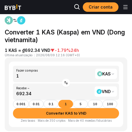
Criar conta
Página inicial
KAS to VND
Converter 1 KAS (Kaspa) em VND (Dong
vietnamita)
1 KAS ≈ ₫692.34 VND
▼
-1.79%
24h
Última atualização
：
2026/08/09 12:16
(
GMT+0
)
Fazer compras
KAS
Recebe ~
VND
0.001
0.01
0.1
1
5
10
100
Converter KAS to VND
Zero taxas · Mais de 350 criptos · Mais de 40 moedas fiduciárias