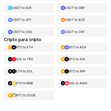
USDT
to
EUR
USDT
to
GBP
USDT
to
JPY
USDT
to
AUD
USDT
to
CAD
USDT
to
CHF
Cripto para cripto
BTC
to
ETH
BTC
to
ADA
SOL
to
TRX
BTC
to
SOL
ETH
to
SOL
BTC
to
XRP
ETH
to
BNB
SOL
to
AVAX
BTC
to
DOGE