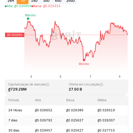
24H
7D
14D
30D
60D
200D
Alta
:
₫
0.026959
Baixa
:
₫
0.025315
Última atualização: 2026-08-09, 12:16 GMT+0
Máxima histórica
Mínima histórica
₫0.207411
₫0.000171
Capitalização de mercado
Oferta em circulação
₫729.28M
27.50 B
Período
Alta
Baixa
Média
Va
24 Horas
₫0.026652
₫0.026386
₫0.026519
-
7 dias
₫0.026792
₫0.025627
₫0.026307
-
30 dias
₫0.029457
₫0.025627
₫0.027715
-