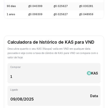
90 dias
₫0.040399
₫0.025627
₫0.030281
-
1 anos
₫0.099309
₫0.025627
₫0.048959
-
Calculadora de histórico de KAS para VND
Descubra quanto o seu KAS (Kaspa) valia em VND em qualquer data
passada e veja como a taxa de câmbio de KAS para VND se compara com o
valor de hoje.
Comprar
KAS
Ligado
Data