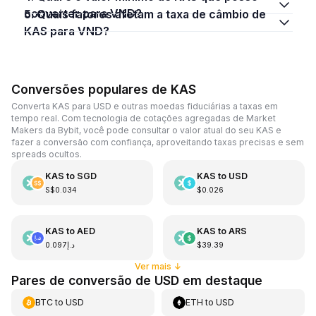
converter para VND?
5. Quais fatores afetam a taxa de câmbio de
KAS para VND?
Conversões populares de KAS
Converta KAS para USD e outras moedas fiduciárias a taxas em
tempo real. Com tecnologia de cotações agregadas de Market
Makers da Bybit, você pode consultar o valor atual do seu KAS e
fazer a conversão com confiança, aproveitando taxas precisas e sem
spreads ocultos.
KAS
to
SGD
KAS
to
USD
S$0.034
$0.026
KAS
to
AED
KAS
to
ARS
د.إ0.097
$39.39
Ver mais
↓
Pares de conversão de USD em destaque
BTC
to
USD
ETH
to
USD