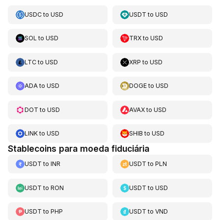
USDC
to
USD
USDT
to
USD
SOL
to
USD
TRX
to
USD
LTC
to
USD
XRP
to
USD
ADA
to
USD
DOGE
to
USD
DOT
to
USD
AVAX
to
USD
LINK
to
USD
SHIB
to
USD
Stablecoins para moeda fiduciária
USDT
to
INR
USDT
to
PLN
USDT
to
RON
USDT
to
USD
USDT
to
PHP
USDT
to
VND