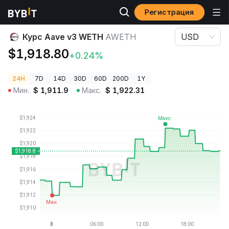
Регистрация
Цены криптовалют
Курс Aave v3 WETH AWETH
Курс Aave v3 WETH
AWETH
USD
$1,918.80
+0.24%
24H
7D
14D
30D
60D
200D
1Y
Мин.
$
1,911.9
Макс.
$
1,922.31