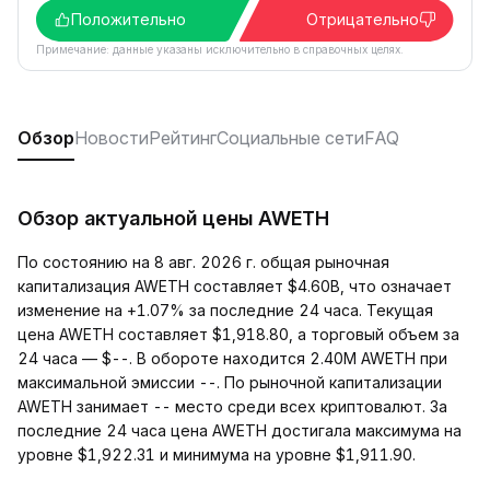
Положительно
Отрицательно
Примечание: данные указаны исключительно в справочных целях.
Обзор
Новости
Рейтинг
Социальные сети
FAQ
Обзор актуальной цены AWETH
По состоянию на 8 авг. 2026 г. общая рыночная
капитализация AWETH составляет $4.60B, что означает
изменение на +1.07% за последние 24 часа. Текущая
цена AWETH составляет $1,918.80, а торговый объем за
24 часа — $--. В обороте находится 2.40M AWETH при
максимальной эмиссии --. По рыночной капитализации
AWETH занимает -- место среди всех криптовалют. За
последние 24 часа цена AWETH достигала максимума на
уровне $1,922.31 и минимума на уровне $1,911.90.