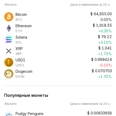
Монета
Цена и изменение за 24 ч.
$
64,955.00
Bitcoin
0.00%
BTC
$
1,918.55
Ethereum
+0.30%
ETH
$
76.22
Solana
+3.10%
SOL
$
1.041
XRP
+1.70%
XRP
$
0.999424
USD1
-0.10%
USD1
$
0.070703
Dogecoin
+1.70%
DOGE
Популярные монеты
Монета
Цена и изменение за 24 ч.
$
0.00633958
Pudgy Penguins