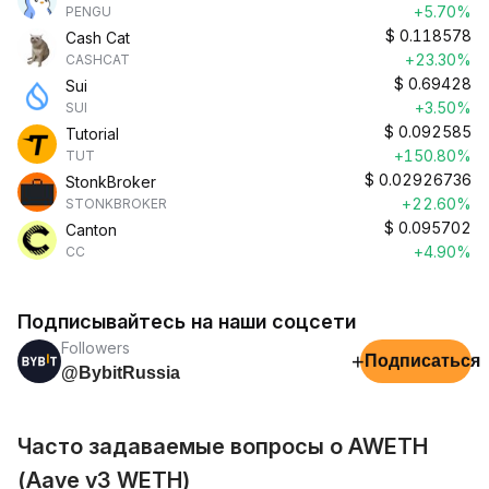
+5.70%
PENGU
$
0.118578
Cash Cat
+23.30%
CASHCAT
$
0.69428
Sui
+3.50%
SUI
$
0.092585
Tutorial
+150.80%
TUT
$
0.02926736
StonkBroker
+22.60%
STONKBROKER
$
0.095702
Canton
+4.90%
CC
Подписывайтесь на наши соцсети
Followers
+
Подписаться
@BybitRussia
Часто задаваемые вопросы о AWETH
(Aave v3 WETH)