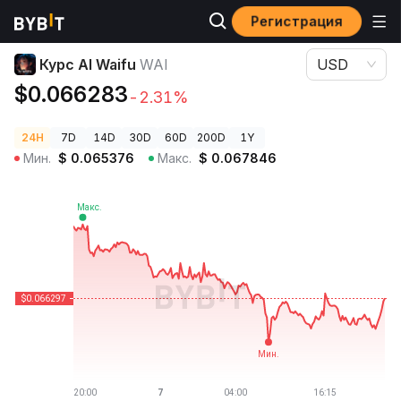
Регистрация
Цены криптовалют
Курс AI Waifu WAI
Курс AI Waifu
WAI
USD
$0.066283
-2.31%
24H
7D
14D
30D
60D
200D
1Y
Мин.
$
0.065376
Макс.
$
0.067846