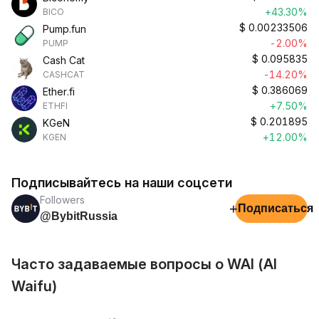
+43.30%
BICO
$
0.00233506
Pump.fun
-2.00%
PUMP
$
0.095835
Cash Cat
-14.20%
CASHCAT
$
0.386069
Ether.fi
+7.50%
ETHFI
$
0.201895
KGeN
+12.00%
KGEN
Подписывайтесь на наши соцсети
Followers
+
Подписаться
@BybitRussia
Часто задаваемые вопросы о WAI (AI
Waifu)