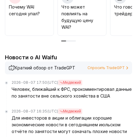
спроса и применения перед повторным входом
.
Почему WAI
Что может
Что говор
сегодня упал?
повлиять на
трейдеры 
будущую цену
WAI?
Новости о AI Waifu
Краткий обзор от TradeGPT
Спросить TradeGPT
2026-08-07 17:50
(UTC)
Медвежий
Человек, ближайший к ФРС, прокомментировал данные
по занятости вне сельского хозяйства в США
2026-08-07 16:35
(UTC)
Медвежий
Для инвесторов в акции и облигации хорошие
экономические новости в сегодняшнем июльском
отчёте по занятости могут означать плохие новости