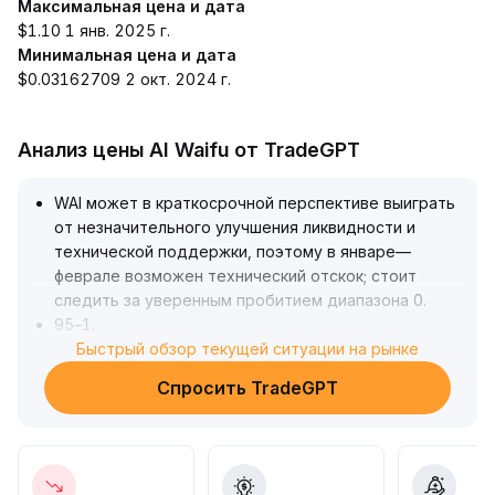
Максимальная цена и дата
$1.10 1 янв. 2025 г.
Минимальная цена и дата
$0.03162709 2 окт. 2024 г.
Анализ цены AI Waifu от TradeGPT
WAI может в краткосрочной перспективе выиграть
от незначительного улучшения ликвидности и
технической поддержки, поэтому в январе—
феврале возможен технический отскок; стоит
следить за уверенным пробитием диапазона 0
.
95–1
.
10
.
Быстрый обзор текущей ситуации на рынке
Однако в средне- и долгосрочной перспективе
Спросить TradeGPT
объёмы торгов и комиссии остаются низкими,
активность на рынке недостаточна, структурный
отскок не изменит общей слабой динамики
.
Рекомендуется постепенно сокращать позиции на
росте и ждать улучшения фундаментального