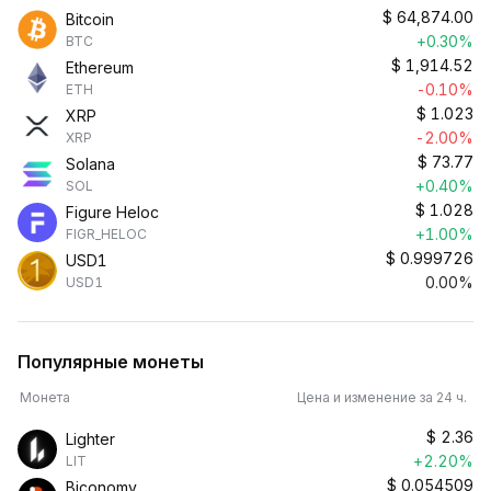
$
64,874.00
Bitcoin
+0.30%
BTC
$
1,914.52
Ethereum
-0.10%
ETH
$
1.023
XRP
-2.00%
XRP
$
73.77
Solana
+0.40%
SOL
$
1.028
Figure Heloc
+1.00%
FIGR_HELOC
$
0.999726
USD1
0.00%
USD1
Популярные монеты
Монета
Цена и изменение за 24 ч.
$
2.36
Lighter
+2.20%
LIT
$
0.054509
Biconomy