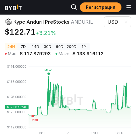
Регистрация
Цены криптовалют
Курс Anduril PreStocks ANDURIL
Курс Anduril PreStocks
ANDURIL
USD
$122.71
+3.21%
24H
7D
14D
30D
60D
200D
1Y
Мин.
$
117.879293
Макс.
$
138.916112