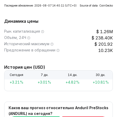
Последнее обновление: 2026-08-07 14:40:11
(UTC+0)
Source of data: CoinGecko
Динамика цены
Рын. капитализация
1.26M
Объём, 24Ч
238.40K
Исторический максимум
201.92
Предложение в обращении
10.23K
История цен (USD)
Сегодня
7 дн.
14 дн.
30 дн.
+3.21%
+3.01%
+4.82%
+10.81%
Каков ваш прогноз относительно Anduril PreStocks
(ANDURIL) на сегодня?