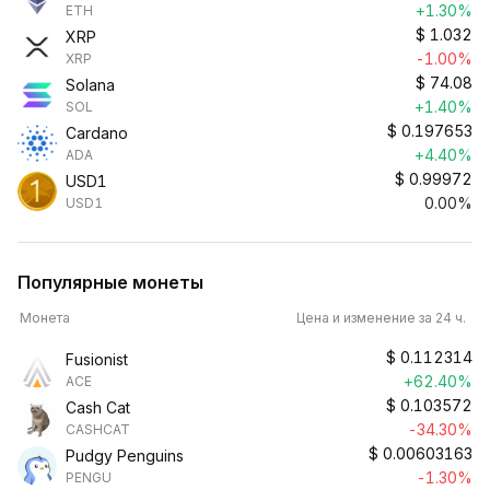
+1.30%
ETH
$
1.032
XRP
-1.00%
XRP
$
74.08
Solana
+1.40%
SOL
$
0.197653
Cardano
+4.40%
ADA
$
0.99972
USD1
0.00%
USD1
Популярные монеты
Монета
Цена и изменение за 24 ч.
$
0.112314
Fusionist
+62.40%
ACE
$
0.103572
Cash Cat
-34.30%
CASHCAT
$
0.00603163
Pudgy Penguins
-1.30%
PENGU