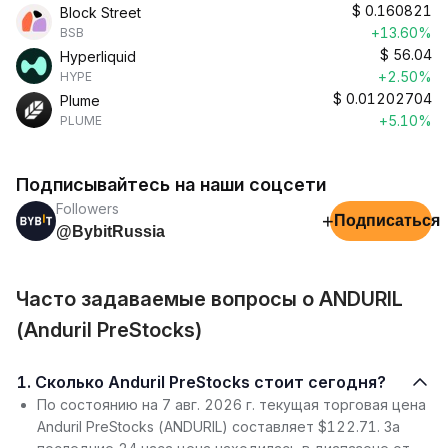
$
0.160821
Block Street
+13.60%
BSB
$
56.04
Hyperliquid
+2.50%
HYPE
$
0.01202704
Plume
+5.10%
PLUME
Подписывайтесь на наши соцсети
Followers
+
Подписаться
@BybitRussia
Часто задаваемые вопросы о ANDURIL
(Anduril PreStocks)
1. Сколько Anduril PreStocks стоит сегодня?
По состоянию на 7 авг. 2026 г. текущая торговая цена
Anduril PreStocks (ANDURIL) составляет $122.71. За