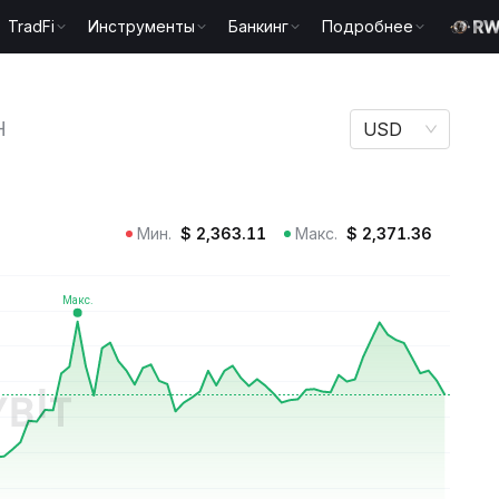
TradFi
Инструменты
Банкинг
Подробнее
H
H
USD
Мин.
$
2,363.11
Макс.
$
2,371.36