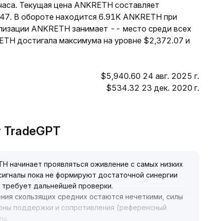
 часа. Текущая цена ANKRETH составляет
3.47. В обороте находится 6.91K ANKRETH при
ализации ANKRETH занимает -- место среди всех
ETH достигала максимума на уровне $2,372.07 и
$5,940.60 24 авг. 2025 г.
$534.32 23 дек. 2020 г.
т TradeGPT
TH начинает проявляться оживление с самых низких
 сигналы пока не формируют достаточной синергии
ь требует дальнейшей проверки
.
ения скользящих средних остаются нечеткими, силы
оны поддержки и сопротивления (референсный
ты
.