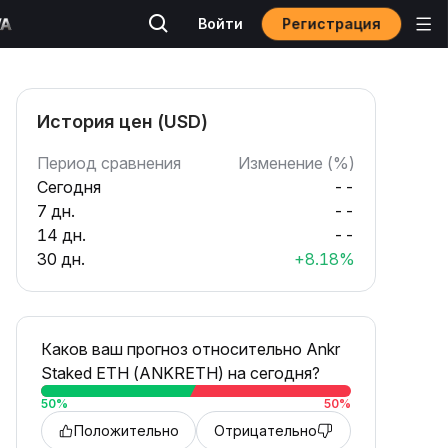
Регистрация
Войти
История цен (USD)
Период сравнения
Изменение (%)
Сегодня
--
7 дн.
--
14 дн.
--
30 дн.
+8.18%
Каков ваш прогноз относительно Ankr
Staked ETH (ANKRETH) на сегодня?
50
%
50
%
Положительно
Отрицательно