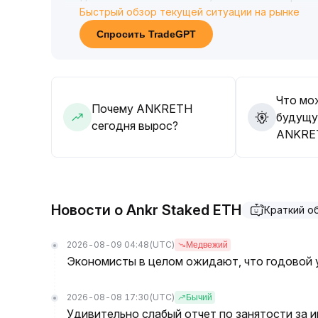
Быстрый обзор текущей ситуации на рынке
Рекомендуется инвесторам проявлять осторож
внимательно отслеживать динамику объема и 
Спросить TradeGPT
решения о наращивании позиций только после
коррекции на волатильности; для средне- и 
контроля рисков и поэтапного набора позиции
.
Что мо
Почему ANKRETH
будущу
сегодня вырос?
ANKRE
Новости о Ankr Staked ETH
Краткий о
2026-08-09 04:48
(UTC)
Медвежий
Экономисты в целом ожидают, что годовой 
2026-08-08 17:30
(UTC)
Бычий
Удивительно слабый отчет по занятости за 