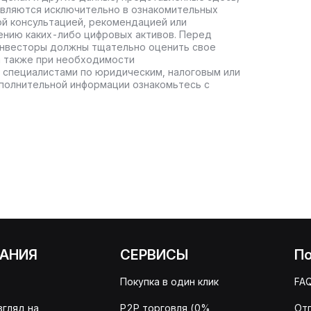
авляются исключительно в ознакомительных
ой консультацией, рекомендацией или
ению каких-либо цифровых активов. Перед
инвесторы должны тщательно оценить свое
а также при необходимости
 специалистами по юридическим, налоговым или
полнительной информации ознакомьтесь с
АНИЯ
СЕРВИСЫ
П
Покупка в один клик
FA
згляд на
P2P торговля (0%
От