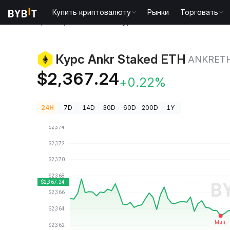
Купить криптовалюту
Рынки
Торговать
Цены криптовалют
Курс Ankr Staked ETH ANKRET
Курс Ankr Staked ETH
ANKRET
$2,367.24
+0.22%
24H
7D
14D
30D
60D
200D
1Y