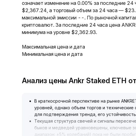
означает изменение на 0.00% за последние 24
$2,367.24, а торговый объем за 24 часа — $2
максимальной эмиссии --. По рыночной капит
криптовалют. За последние 24 часа цена ANKR
минимума на уровне $2,362.93.
Максимальная цена и дата
Минимальная цена и дата
Анализ цены Ankr Staked ETH о
В краткосрочной перспективе на рынке ANKRE
уровней, однако объем торгов и технические
для подтверждения тренда, его устойчивост
Текущая структура свечей и сигналы пересеч
быков и медведей уравновешены, ключевые з
диапазон: ±5% колебаний) пока не были проби