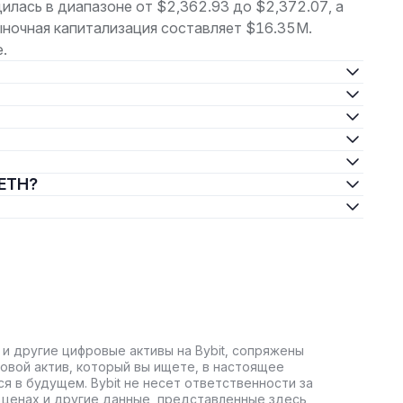
илась в диапазоне от $2,362.93 до $2,372.07, а
ыночная капитализация составляет $16.35M.
.
 ETH?
 и другие цифровые активы на Bybit, сопряжены
овой актив, который вы ищете, в настоящее
ся в будущем. Bybit не несет ответственности за
ценах и другие данные, представленные здесь,