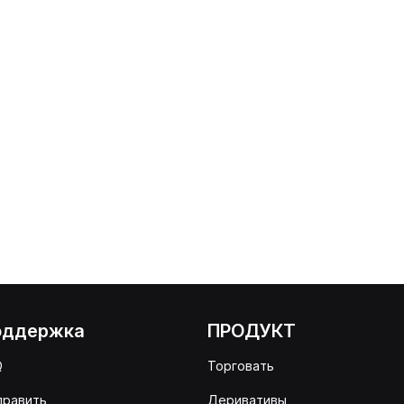
оддержка
ПРОДУКТ
Q
Торговать
править
Деривативы