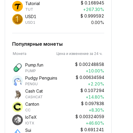
$
0.168945
Tutorial
+267.30%
TUT
$
0.999592
USD1
0.00%
USD1
Популярные монеты
Монета
Цена и изменение за 24 ч.
$
0.00248858
Pump.fun
+10.00%
PUMP
$
0.00634594
Pudgy Penguins
+2.20%
PENGU
$
0.107294
Cash Cat
+14.80%
CASHCAT
$
0.097838
Canton
+8.30%
CC
$
0.00324059
IoTeX
+46.60%
IOTX
$
0.691241
Sui