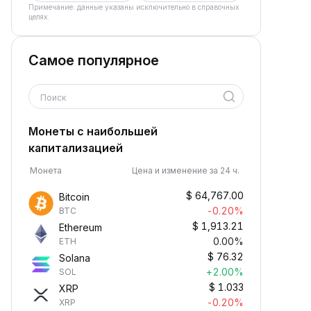
Примечание: данные указаны исключительно в справочных
целях.
Самое популярное
Поиск
Монеты с наибольшей
капитализацией
Монета
Цена и изменение за 24 ч.
$
64,767.00
Bitcoin
-0.20%
BTC
$
1,913.21
Ethereum
0.00%
ETH
$
76.32
Solana
+2.00%
SOL
$
1.033
XRP
-0.20%
XRP