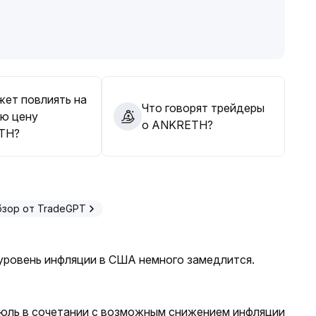
ность, рассматривать тестовые легкие позиции,
цены, реагировать на ключевые уровни, принимать
 подтверждения пробоя, чтобы снизить риск
долгосрочной стратегии следует придерживаться
жет повлиять на
Что говорят трейдеры
ю цену
о ANKRETH?
TH?
бзор от TradeGPT
уровень инфляции в США немного замедлится.
июль в сочетании с возможным снижением инфляции