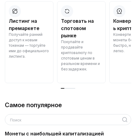
Листинг на
Торговать на
Конверт
премаркете
спотовом
ь крипто
Получайте ранний
Конвертиру
рынке
доступ к новым
монеты бес
Покупайте и
токенам — торгуйте
быстро, над
продавайте
ими до официального
легко.
криптовалюту по
листинга.
спотовым ценам в
реальном времени и
без задержек.
Самое популярное
Поиск
Монеты с наибольшей капитализацией