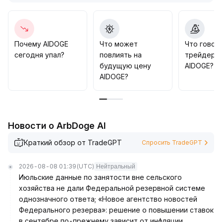
позиций вблизи уровня поддержки и строгой
установкой стоп-лосса ниже поддержки; при
пробое сопротивления на увеличенных объёмах
можно увеличивать позицию по тренду, в
Почему AIDOGE
Что может
Что говор
противном случае необходимо своевременно
сегодня упал?
повлиять на
трейдеры
фиксировать убытки для минимизации риска отката
.
будущую цену
AIDOGE?
В целом стоит сохранять нейтральную с
AIDOGE?
осторожностью позицию, уделяя особое внимание
синхронизации объёмов торгов и тренда
.
Новости о ArbDoge AI
Краткий обзор от TradeGPT
Спросить TradeGPT
2026-08-08 01:39
(UTC)
Нейтральный
Июльские данные по занятости вне сельского
хозяйства не дали Федеральной резервной системе
однозначного ответа; «Новое агентство новостей
Федерального резерва»: решение о повышении ставок
в сентябре по-прежнему зависит от инфляции.