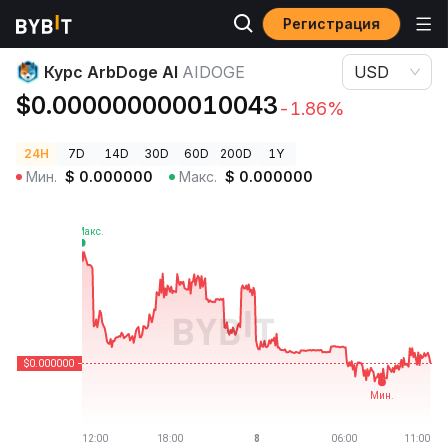
Регистрация
Цены криптовалют
Курс ArbDoge AI AIDOGE
Курс ArbDoge AI
AIDOGE
USD
$0.000000000010043
-1.86%
24H
7D
14D
30D
60D
200D
1Y
Мин.
$
0.000000
Макс.
$
0.000000