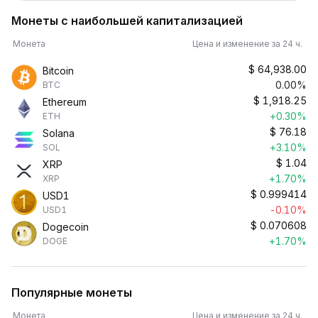
Монеты с наибольшей капитализацией
Монета
Цена и изменение за 24 ч.
$
64,938.00
Bitcoin
0.00%
BTC
$
1,918.25
Ethereum
+0.30%
ETH
$
76.18
Solana
+3.10%
SOL
$
1.04
XRP
+1.70%
XRP
$
0.999414
USD1
-0.10%
USD1
$
0.070608
Dogecoin
+1.70%
DOGE
Популярные монеты
Монета
Цена и изменение за 24 ч.