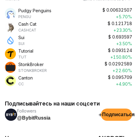
$
0.00632507
Pudgy Penguins
+5.70%
PENGU
$
0.121718
Cash Cat
+23.30%
CASHCAT
$
0.693597
Sui
+3.50%
SUI
$
0.093124
Tutorial
+150.80%
TUT
$
0.0292589
StonkBroker
+22.60%
STONKBROKER
$
0.095709
Canton
+4.90%
CC
Подписывайтесь на наши соцсети
Followers
+
Подписаться
@BybitRussia