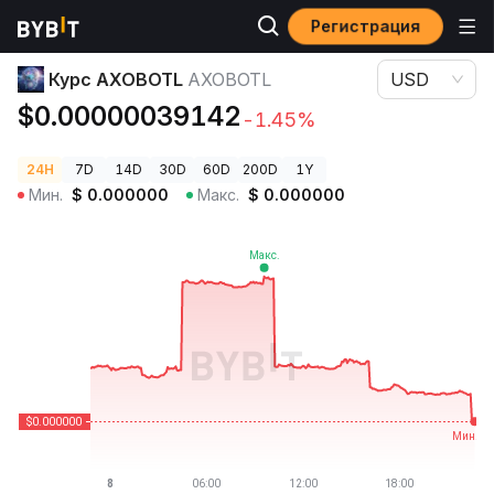
Регистрация
Цены криптовалют
Курс AXOBOTL AXOBOTL
Курс AXOBOTL
AXOBOTL
USD
$0.00000039142
-1.45%
24H
7D
14D
30D
60D
200D
1Y
Мин.
$
0.000000
Макс.
$
0.000000