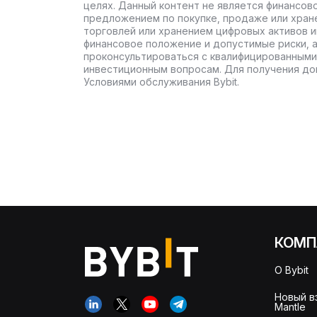
целях. Данный контент не является финансов
предложением по покупке, продаже или хран
торговлей или хранением цифровых активов 
финансовое положение и допустимые риски, 
проконсультироваться с квалифицированными
инвестиционным вопросам. Для получения до
Условиями обслуживания Bybit.
КОМП
О Bybit
Новый в
Mantle