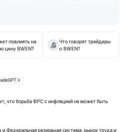
ний (рекомендуется отслеживать верхнюю и нижнюю
14,0 долларов США) с устойчивой динамикой объемов
.
дать подтверждения тренда и избегать поспешного
ие уделять синхронизации объема с ценой и
жет повлиять на
Что говорят трейдеры
ю цену BWEN?
о BWEN?
TradeGPT
т, что борьба ФРС с инфляцией не может быть
и Федеральная резервная система, рынок труда и