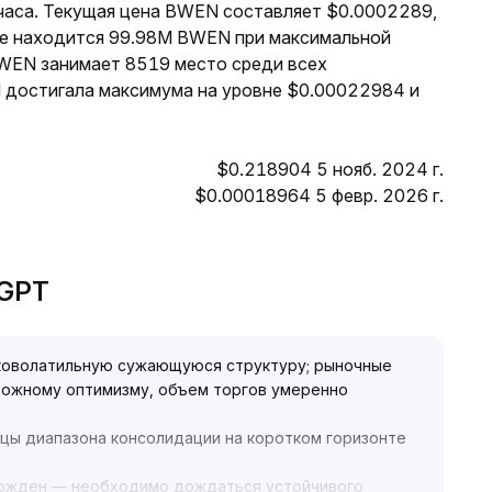
 часа. Текущая цена BWEN составляет $0.0002289,
оте находится 99.98M BWEN при максимальной
BWEN занимает 8519 место среди всех
 достигала максимума на уровне $0.00022984 и
$0.218904 5 нояб. 2024 г.
$0.00018964 5 февр. 2026 г.
eGPT
коволатильную сужающуюся структуру; рыночные
рожному оптимизму, объем торгов умеренно
ицы диапазона консолидации на коротком горизонте
ержден — необходимо дождаться устойчивого