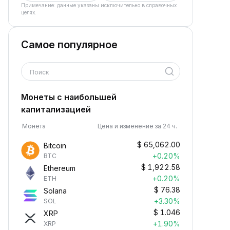
Примечание: данные указаны исключительно в справочных
целях.
Самое популярное
Поиск
Монеты с наибольшей
капитализацией
Монета
Цена и изменение за 24 ч.
$
65,062.00
Bitcoin
+0.20%
BTC
$
1,922.58
Ethereum
+0.20%
ETH
$
76.38
Solana
+3.30%
SOL
$
1.046
XRP
+1.90%
XRP