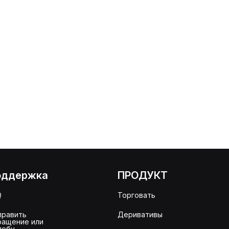
оддержка
ПРОДУКТ
Q
Торговать
править
Деривативы
ращение или
лобу