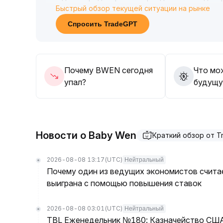
Быстрый обзор текущей ситуации на рынке
пробоя цены и ретеста ключевых сопротивле
границы диапазона, текущий ориентир: 12,5-
Спросить TradeGPT
Стратегия: инвесторам следует терпеливо ж
увеличения позиций до пробоя; особое вниман
сигналам смены рыночного стиля
.
Почему BWEN сегодня
Что мо
упал?
будущу
Новости о Baby Wen
Краткий обзор от 
2026-08-08 13:17
(UTC)
Нейтральный
Почему один из ведущих экономистов считае
выиграна с помощью повышения ставок
2026-08-08 03:01
(UTC)
Нейтральный
TBL Еженедельник №180: Казначейство США 