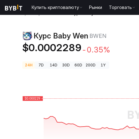
Купить криптовалюту
Рынки
Торговать
Цены криптовалют
Курс Baby Wen BWEN
Курс Baby Wen
BWEN
$0.0002289
-0.35%
24H
7D
14D
30D
60D
200D
1Y