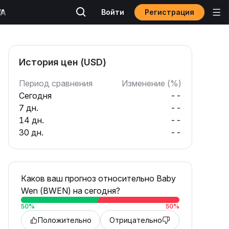
Регистрация
Войти
История цен (USD)
Период сравнения
Изменение (%)
Сегодня
--
7 дн.
--
14 дн.
--
30 дн.
--
Каков ваш прогноз относительно Baby
Wen (BWEN) на сегодня?
50
%
50
%
Положительно
Отрицательно