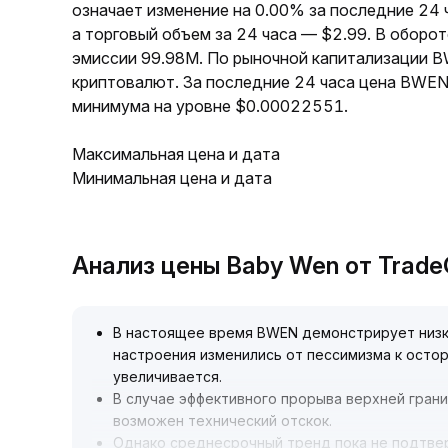
означает изменение на 0.00% за последние 24
а торговый объем за 24 часа — $2.99. В обор
эмиссии 99.98M. По рыночной капитализации 
криптовалют. За последние 24 часа цена BWEN
минимума на уровне $0.00022551.
Максимальная цена и дата
Минимальная цена и дата
Анализ цены Baby Wen от Trad
В настоящее время BWEN демонстрирует низ
настроения изменились от пессимизма к осто
увеличивается
.
В случае эффективного прорыва верхней гран
возможен технический отскок
.
Однако среднесрочный тренд пока не подтв