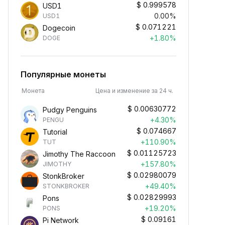
$
0.999578
USD1
0.00%
USD1
$
0.071221
Dogecoin
+1.80%
DOGE
Популярные монеты
Монета
Цена и изменение за 24 ч.
$
0.00630772
Pudgy Penguins
+4.30%
PENGU
$
0.074667
Tutorial
+110.90%
TUT
$
0.01125723
Jimothy The Raccoon
+157.80%
JIMOTHY
$
0.02980079
StonkBroker
+49.40%
STONKBROKER
$
0.02829993
Pons
+19.20%
PONS
$
0.09161
Pi Network