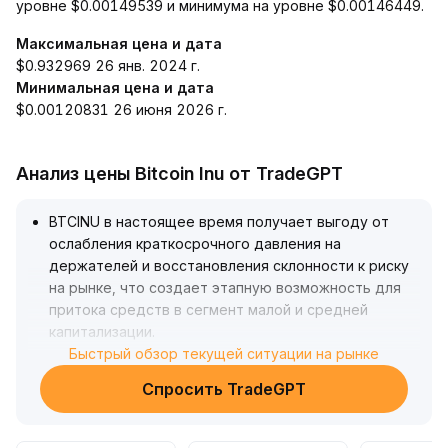
уровне $0.00149539 и минимума на уровне $0.00146449.
Максимальная цена и дата
$0.932969 26 янв. 2024 г.
Минимальная цена и дата
$0.00120831 26 июня 2026 г.
Анализ цены Bitcoin Inu от TradeGPT
BTCINU в настоящее время получает выгоду от
ослабления краткосрочного давления на
держателей и восстановления склонности к риску
на рынке, что создает этапную возможность для
притока средств в сегмент малой и средней
капитализации
.
Волатильность на рынке опционов резко возросла,
Быстрый обзор текущей ситуации на рынке
что свидетельствует о повышенной вероятности
Спросить TradeGPT
значительных краткосрочных колебаний: следует
опасаться бурных движений, вызванных «шорт-
сквизами» или «лонг-сквизами» на производных