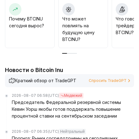
инструментах
.
В среднесрочной и долгосрочной перспективе
восстановление чистого притока через основные
Почему BTCINU
Что может
Что говор
ETF и ожидания макроэкономического смягчения
сегодня вырос?
повлиять на
трейдеры
открывают возможности для размещения активов
будущую цену
BTCINU?
с высокой эластичностью
.
BTCINU?
Однако учитывая накопленный леверидж на
основной цепочке биткоина, при пробое ключевых
уровней (рекомендуем обратить внимание на
основную поддержку BTCINU: $0
.
Новости о Bitcoin Inu
058~$0
.
062) возможен эффект «давки» ликвидности
.
Краткий обзор от TradeGPT
Спросить TradeGPT
Рекомендация по стратегии: краткосрочно –
следовать за движением рынка с жестким
2026-08-07 06:58
(UTC)
Медвежий
контролем стоп-уровней; среднесрочно и
Председатель Федеральной резервной системы
долгосрочно – постепенно строить позиции с
Кевин Уорш якобы готов поддержать повышение
учетом общего темпа высвобождения рыночного
процентной ставки на сентябрьском заседании
риска
.
2026-08-07 06:35
(UTC)
Нейтральный
Прогноз: Рынки сосредоточены на сегодняшних