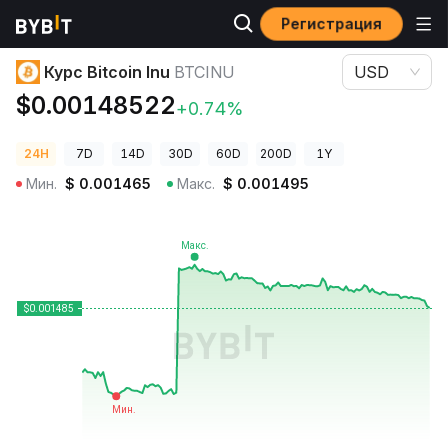
Регистрация
Цены криптовалют
Курс Bitcoin Inu BTCINU
Курс Bitcoin Inu
BTCINU
USD
$0.00148522
+0.74%
24H
7D
14D
30D
60D
200D
1Y
Мин.
$
0.001465
Макс.
$
0.001495