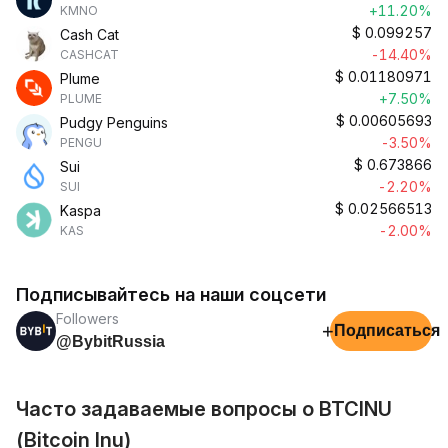
+11.20%
KMNO
$
0.099257
Cash Cat
-14.40%
CASHCAT
$
0.01180971
Plume
+7.50%
PLUME
$
0.00605693
Pudgy Penguins
-3.50%
PENGU
$
0.673866
Sui
-2.20%
SUI
$
0.02566513
Kaspa
-2.00%
KAS
Подписывайтесь на наши соцсети
Followers
+
Подписаться
@BybitRussia
Часто задаваемые вопросы о BTCINU
(Bitcoin Inu)