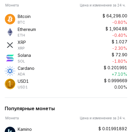
Монета
Цена и изменение за 24 ч.
$
64,298.00
Bitcoin
-0.80%
BTC
$
1,904.88
Ethereum
-0.40%
ETH
$
1.027
XRP
-2.30%
XRP
$
72.90
Solana
-1.80%
SOL
$
0.201991
Cardano
+7.10%
ADA
$
0.999669
USD1
0.00%
USD1
Популярные монеты
Монета
Цена и изменение за 24 ч.
$
0.01991892
Kamino