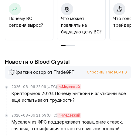
(ориентировочный диапазон $X-Y) следует
сократить рисковую экспозицию и внимательно
отслеживать движение капитала и изменения
Почему BC
Что может
Что говор
настроений рынка
.
сегодня вырос?
повлиять на
трейдеры 
будущую цену BC?
Новости о Blood Crystal
Краткий обзор от TradeGPT
Спросить TradeGPT
2026-08-06 22:06
(UTC)
Медвежий
Крипторынок 2026: Почему Биткойн и альткоины все
еще испытывают трудности?
2026-08-06 21:59
(UTC)
Медвежий
Мусалем из ФРС поддерживает повышение ставок,
заявляя, что инфляция остается слишком высокой