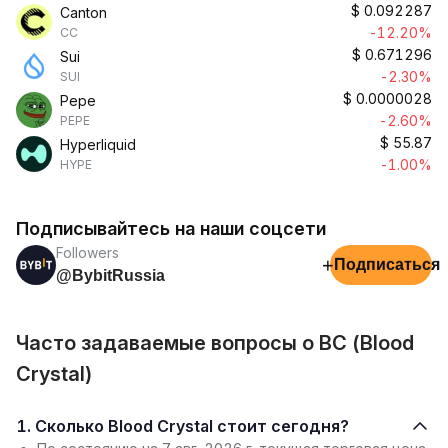
$
0.092287
Canton
-12.20%
CC
$
0.671296
Sui
-2.30%
SUI
$
0.0000028
Pepe
-2.60%
PEPE
$
55.87
Hyperliquid
-1.00%
HYPE
Подписывайтесь на наши соцсети
Followers
+
Подписаться
@BybitRussia
Часто задаваемые вопросы о BC (Blood
Crystal)
1. Сколько Blood Crystal стоит сегодня?