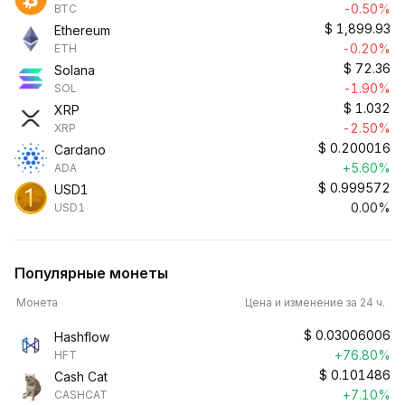
-0.50%
BTC
$
1,899.93
Ethereum
-0.20%
ETH
$
72.36
Solana
-1.90%
SOL
$
1.032
XRP
-2.50%
XRP
$
0.200016
Cardano
+5.60%
ADA
$
0.999572
USD1
0.00%
USD1
Популярные монеты
Монета
Цена и изменение за 24 ч.
$
0.03006006
Hashflow
+76.80%
HFT
$
0.101486
Cash Cat
+7.10%
CASHCAT