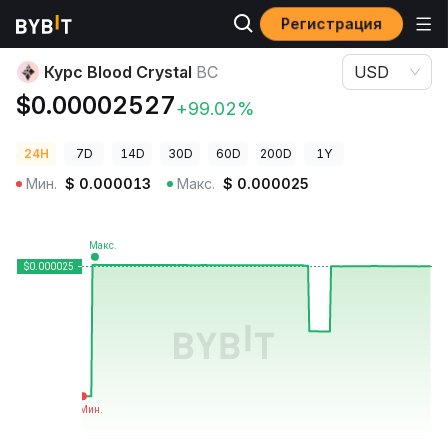
Регистрация
Цены криптовалют
Курс Blood Crystal BC
Курс Blood Crystal
BC
USD
$0.00002527
+99.02%
24H
7D
14D
30D
60D
200D
1Y
Мин.
$
0.000013
Макс.
$
0.000025