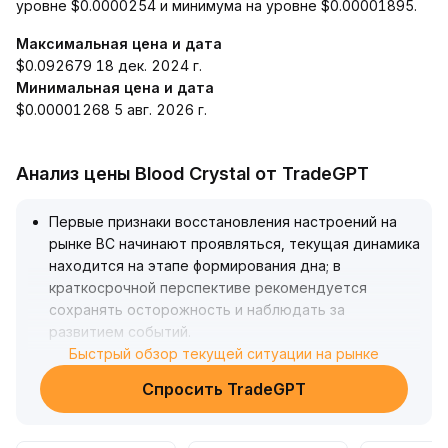
уровне $0.0000254 и минимума на уровне $0.00001895.
Максимальная цена и дата
$0.092679 18 дек. 2024 г.
Минимальная цена и дата
$0.00001268 5 авг. 2026 г.
Анализ цены Blood Crystal от TradeGPT
Первые признаки восстановления настроений на
рынке BC начинают проявляться, текущая динамика
находится на этапе формирования дна; в
краткосрочной перспективе рекомендуется
сохранять осторожность и наблюдать за
развитием событий
.
Только при существенном увеличении объема
Быстрый обзор текущей ситуации на рынке
торгов и подтверждении пробоя ключевых
Спросить TradeGPT
технических индикаторов, таких как MACD, можно
рассмотреть возможность увеличения позиции
.
В случае пробоя уровня поддержки