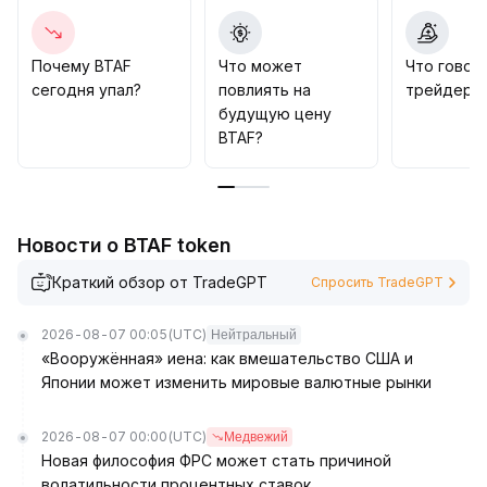
Рекомендуется обратить внимание на закрепление
BTAF на важных уровнях поддержки (0,54) и
сопротивления (0,67): в случае пробоя и роста
Почему BTAF
Что может
Что говор
объёмов можно рассматривать наращивание
сегодня упал?
повлиять на
трейдеры 
длинных позиций, предпочитая кратко- и
будущую цену
среднесрочные волновые стратегии для поиска
BTAF?
структурных возможностей на рынке
.
Новости о BTAF token
Краткий обзор от TradeGPT
Спросить TradeGPT
2026-08-07 00:05
(UTC)
Нейтральный
«Вооружённая» иена: как вмешательство США и
Японии может изменить мировые валютные рынки
2026-08-07 00:00
(UTC)
Медвежий
Новая философия ФРС может стать причиной
волатильности процентных ставок