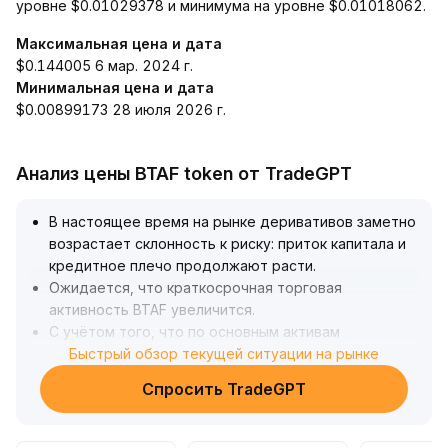
уровне $0.01029378 и минимума на уровне $0.01018062.
Максимальная цена и дата
$0.144005 6 мар. 2024 г.
Минимальная цена и дата
$0.00899173 28 июля 2026 г.
Анализ цены BTAF token от TradeGPT
В настоящее время на рынке деривативов заметно
возрастает склонность к риску: приток капитала и
кредитное плечо продолжают расти
.
Ожидается, что краткосрочная торговая
активность BTAF увеличится
.
С учётом того, что по основным активам
(например, биткоину и эфиру) уже появились
Быстрый обзор текущей ситуации на рынке
сигналы разворота, вероятен переход капитала к
Спросить TradeGPT
монетам со средней и малой капитализацией
.
BTAF может выиграть от улучшения ликвидности и
повышения волатильности
.