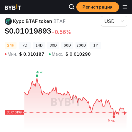
Регистрация
Цены криптовалют
Курс BTAF token BTAF
Курс BTAF token
BTAF
USD
$0.01019893
-0.56%
24H
7D
14D
30D
60D
200D
1Y
Мин.
$
0.010187
Макс.
$
0.010290