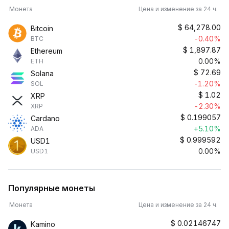
Монета
Цена и изменение за 24 ч.
$
64,278.00
Bitcoin
-0.40%
BTC
$
1,897.87
Ethereum
0.00%
ETH
$
72.69
Solana
-1.20%
SOL
$
1.02
XRP
-2.30%
XRP
$
0.199057
Cardano
+5.10%
ADA
$
0.999592
USD1
0.00%
USD1
Популярные монеты
Монета
Цена и изменение за 24 ч.
$
0.02146747
Kamino