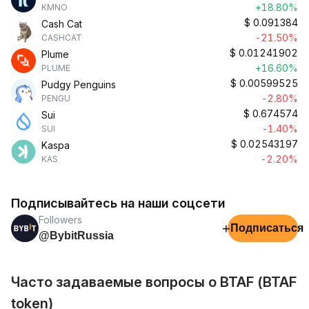
+18.80%
KMNO
$
0.091384
Cash Cat
-21.50%
CASHCAT
$
0.01241902
Plume
+16.60%
PLUME
$
0.00599525
Pudgy Penguins
-2.80%
PENGU
$
0.674574
Sui
-1.40%
SUI
$
0.02543197
Kaspa
-2.20%
KAS
Подписывайтесь на наши соцсети
Followers
+
Подписаться
@BybitRussia
Часто задаваемые вопросы о BTAF (BTAF
token)