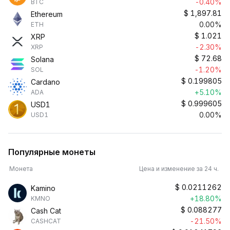
-0.40%
BTC
$
1,897.81
Ethereum
0.00%
ETH
$
1.021
XRP
-2.30%
XRP
$
72.68
Solana
-1.20%
SOL
$
0.199805
Cardano
+5.10%
ADA
$
0.999605
USD1
0.00%
USD1
Популярные монеты
Монета
Цена и изменение за 24 ч.
$
0.0211262
Kamino
+18.80%
KMNO
$
0.088277
Cash Cat
-21.50%
CASHCAT