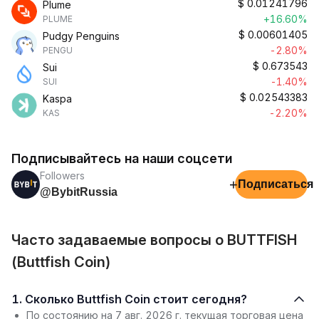
$
0.01241796
Plume
+16.60%
PLUME
$
0.00601405
Pudgy Penguins
-2.80%
PENGU
$
0.673543
Sui
-1.40%
SUI
$
0.02543383
Kaspa
-2.20%
KAS
Подписывайтесь на наши соцсети
Followers
+
Подписаться
@BybitRussia
Часто задаваемые вопросы о BUTTFISH
(Buttfish Coin)
1. Сколько Buttfish Coin стоит сегодня?
По состоянию на 7 авг. 2026 г. текущая торговая цена