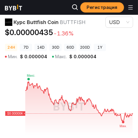
Регистрация
Цены криптовалют
Курс Buttfish Coin BUTTFISH
Курс Buttfish Coin
BUTTFISH
USD
$0.00000435
-1.36%
24H
7D
14D
30D
60D
200D
1Y
Мин.
$
0.000004
Макс.
$
0.000004