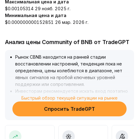
Максимальная цена и дата
$0.00105314 29 нояб. 2025 г.
Минимальная цена и дата
$0.000000000152851 26 мар. 2026 г.
Анализ цены Community of BNB от TradeGPT
Рынок CBNB находится на ранней стадии
восстановлении настроений, тенденция пока не
определена, цены колеблются в диапазоне, нет
явных сигналов на пробой ключевых уровней
поддержки или сопротивления
.
Инвесторам рекомендуется искать вход поэтапно
с небольшими позициями, строго выставлять стоп-
Быстрый обзор текущей ситуации на рынке
лоссы, и увеличивать позиции только после
Спросить TradeGPT
уверенного роста объёмов и направления цены
.
Соблюдайте осторожность, ждите
подтверждения тренда
.