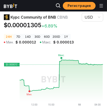
Регистрация
Цены криптовалют
Курс Community of BNB CBNB
Курс Community of BNB
CBNB
USD
$0.00001305
+6.89%
24H
7D
14D
30D
60D
200D
1Y
Мин.
$
0.000012
Макс.
$
0.000013