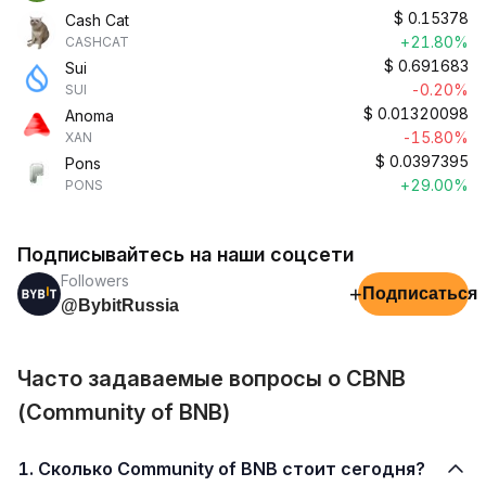
$
0.15378
Cash Cat
+21.80%
CASHCAT
$
0.691683
Sui
-0.20%
SUI
$
0.01320098
Anoma
-15.80%
XAN
$
0.0397395
Pons
+29.00%
PONS
Подписывайтесь на наши соцсети
Followers
+
Подписаться
@BybitRussia
Часто задаваемые вопросы о CBNB
(Community of BNB)
1. Сколько Community of BNB стоит сегодня?