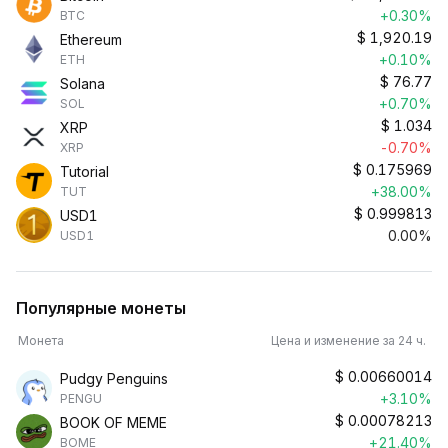
+0.30%
BTC
$
1,920.19
Ethereum
+0.10%
ETH
$
76.77
Solana
+0.70%
SOL
$
1.034
XRP
-0.70%
XRP
$
0.175969
Tutorial
+38.00%
TUT
$
0.999813
USD1
0.00%
USD1
Популярные монеты
Монета
Цена и изменение за 24 ч.
$
0.00660014
Pudgy Penguins
+3.10%
PENGU
$
0.00078213
BOOK OF MEME
+21.40%
BOME