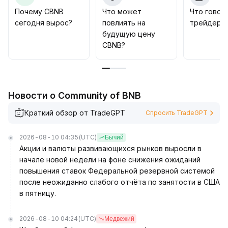
Почему CBNB
Что может
Что говор
сегодня вырос?
повлиять на
трейдеры
будущую цену
CBNB?
Новости о Community of BNB
Краткий обзор от TradeGPT
Спросить TradeGPT
2026-08-10 04:35
(UTC)
Бычий
Акции и валюты развивающихся рынков выросли в
начале новой недели на фоне снижения ожиданий
повышения ставок Федеральной резервной системой
после неожиданно слабого отчёта по занятости в США
в пятницу.
2026-08-10 04:24
(UTC)
Медвежий