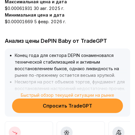
Максимальная цена и дата
$0.00061931 30 авг. 2025 г.
Минимальная цена и дата
$0.00001669 5 февр. 2026 г.
Анализ цены DePIN Baby от TradeGPT
Конец года для сектора DEPIN ознаменовался
технической стабилизацией и активным
восстановлением быков, однако ликвидность на
рынке по-прежнему остается весьма хрупкой
.
Несмотря на рост объемов торгов, фундамент для
восстановления настроений недостаточно прочен
.
Рекомендуется инвесторам соблюдать
Быстрый обзор текущей ситуации на рынке
осторожность при краткосрочных операциях,
Спросить TradeGPT
избегать погонь за ростом на фоне эмоционального
ажиотажа и внимательно следить за динамикой
скользящих средних и устойчивостью потоков
капитала
.
В средне- и долгосрочной перспективе стоит