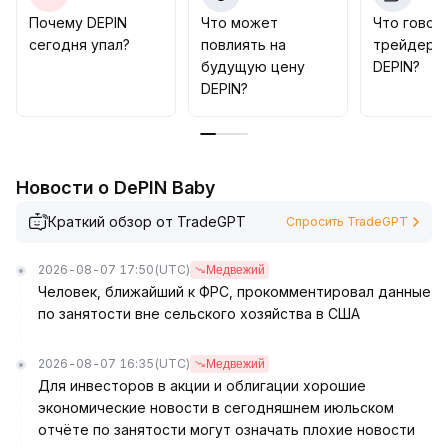
сосредоточить внимание на реальном расширении
Почему DEPIN
Что может
Что говор
сетей активов и прогрессе внедрения приложений
сегодня упал?
повлиять на
трейдеры
проектов; если ликвидность и фундаментальные
будущую цену
DEPIN?
показатели не претерпят существенных
DEPIN?
улучшений, краткосрочный отскок в диапазоне 13–
15% вряд ли перерастет в устойчивый
долгосрочный рост
.
Новости о DePIN Baby
Краткий обзор от TradeGPT
Спросить TradeGPT
2026-08-07 17:50
(UTC)
Медвежий
Человек, ближайший к ФРС, прокомментировал данные
по занятости вне сельского хозяйства в США
2026-08-07 16:35
(UTC)
Медвежий
Для инвесторов в акции и облигации хорошие
экономические новости в сегодняшнем июльском
отчёте по занятости могут означать плохие новости