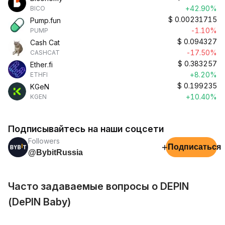
+42.90%
BICO
$
0.00231715
Pump.fun
-1.10%
PUMP
$
0.094327
Cash Cat
-17.50%
CASHCAT
$
0.383257
Ether.fi
+8.20%
ETHFI
$
0.199235
KGeN
+10.40%
KGEN
Подписывайтесь на наши соцсети
Followers
+
Подписаться
@BybitRussia
Часто задаваемые вопросы о DEPIN
(DePIN Baby)