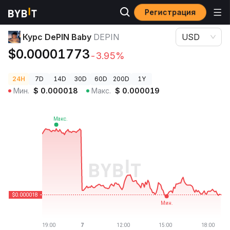
Регистрация
Цены криптовалют
Курс DePIN Baby DEPIN
Курс DePIN Baby
DEPIN
USD
$0.00001773
-3.95%
24H
7D
14D
30D
60D
200D
1Y
Мин.
$
0.000018
Макс.
$
0.000019