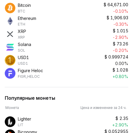
$
64,671.00
Bitcoin
-0.10%
BTC
$
1,906.93
Ethereum
-0.30%
ETH
$
1.015
XRP
-2.90%
XRP
$
73.26
Solana
-0.20%
SOL
$
0.999724
USD1
0.00%
USD1
$
1.028
Figure Heloc
+0.80%
FIGR_HELOC
Популярные монеты
Монета
Цена и изменение за 24 ч.
$
2.35
Lighter
+2.90%
LIT
$
0.052955
Biconomy