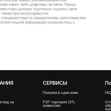
ению каких-либо цифровых активов. Перед
инвесторы должны тщательно оценить свое
а также при необходимости
 специалистами по юридическим, налоговым или
полнительной информации ознакомьтесь с
АНИЯ
СЕРВИСЫ
П
Покупка в один клик
FA
згляд на
P2P торговля (0%
От
комиссии)
об
жа