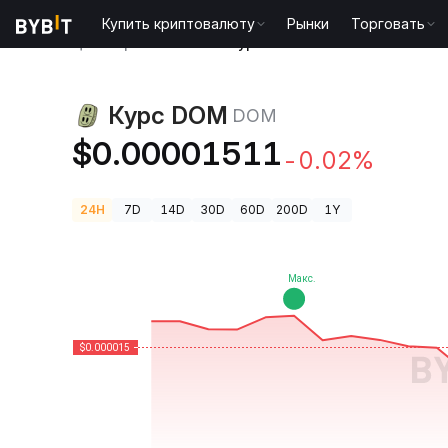
Купить криптовалюту
Рынки
Торговать
Цены криптовалют
Курс DOM DOM
Курс DOM
DOM
$0.00001511
-0.02%
24H
7D
14D
30D
60D
200D
1Y