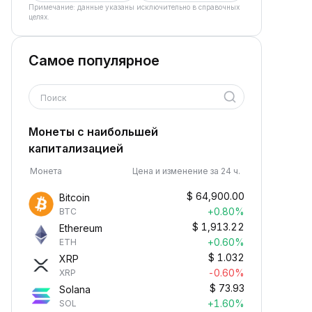
Примечание: данные указаны исключительно в справочных
целях.
Самое популярное
Поиск
Монеты с наибольшей
капитализацией
Монета
Цена и изменение за 24 ч.
$
64,900.00
Bitcoin
+0.80%
BTC
$
1,913.22
Ethereum
+0.60%
ETH
$
1.032
XRP
-0.60%
XRP
$
73.93
Solana
+1.60%
SOL