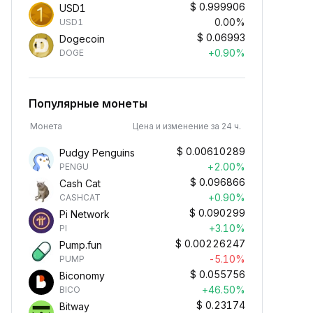
$
0.999906
USD1
0.00%
USD1
$
0.06993
Dogecoin
+0.90%
DOGE
Популярные монеты
Монета
Цена и изменение за 24 ч.
$
0.00610289
Pudgy Penguins
+2.00%
PENGU
$
0.096866
Cash Cat
+0.90%
CASHCAT
$
0.090299
Pi Network
+3.10%
PI
$
0.00226247
Pump.fun
-5.10%
PUMP
$
0.055756
Biconomy
+46.50%
BICO
$
0.23174
Bitway