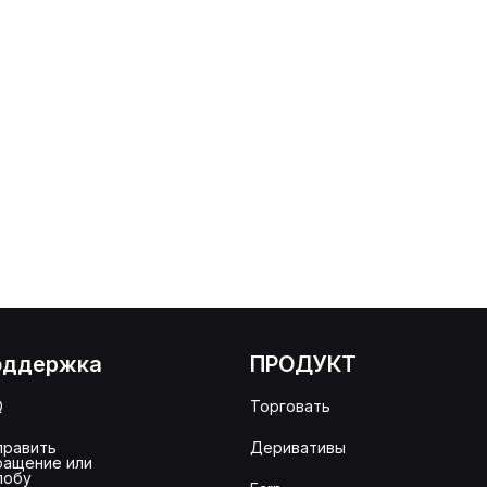
оддержка
ПРОДУКТ
Q
Торговать
править
Деривативы
ращение или
лобу