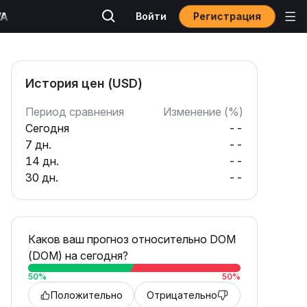
Регистрация
Войти
История цен (USD)
Период сравнения
Изменение (%)
Сегодня
--
7 дн.
--
14 дн.
--
30 дн.
--
Каков ваш прогноз относительно DOM
(DOM) на сегодня?
50
%
50
%
Положительно
Отрицательно