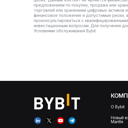
предложением по покупке, продаже или хран
торговлей или хранением цифровых активов 
финансовое положение и допустимые риски, 
проконсультироваться с квалифицированными
инвестиционным вопросам. Для получения до
Условиями обслуживания Bybit.
КОМП
О Bybit
Новый в
Mantle