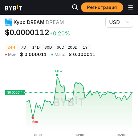
Регистрация
Цены криптовалют
Курс DREAM DREAM
Курс DREAM
DREAM
USD
$0.0000112
+0.20%
24H
7D
14D
30D
60D
200D
1Y
Мин.
$
0.000011
Макс.
$
0.000011