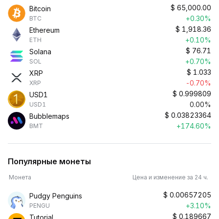
$
65,000.00
Bitcoin
+0.30%
BTC
$
1,918.36
Ethereum
+0.10%
ETH
$
76.71
Solana
+0.70%
SOL
$
1.033
XRP
-0.70%
XRP
$
0.999809
USD1
0.00%
USD1
$
0.03823364
Bubblemaps
+174.60%
BMT
Популярные монеты
Монета
Цена и изменение за 24 ч.
$
0.00657205
Pudgy Penguins
+3.10%
PENGU
$
0.189667
Tutorial