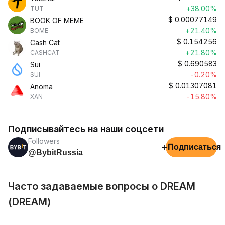
+38.00%
TUT
$
0.00077149
BOOK OF MEME
+21.40%
BOME
$
0.154256
Cash Cat
+21.80%
CASHCAT
$
0.690583
Sui
-0.20%
SUI
$
0.01307081
Anoma
-15.80%
XAN
Подписывайтесь на наши соцсети
Followers
+
Подписаться
@BybitRussia
Часто задаваемые вопросы о DREAM
(DREAM)