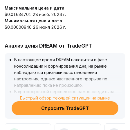
Максимальная цена и дата
$0.01634701 28 нояб. 2024 г.
Минимальная цена и дата
$0.00000946 26 июня 2026 г.
Анализ цены DREAM от TradeGPT
В настоящее время DREAM находится в фазе
консолидации и формирования дна; на рынке
наблюдаются признаки восстановления
настроения, однако явственного прорыва по
направлению пока не произошло
.
В краткосрочной перспективе важно следить за
тем, сможет ли цена нарастить объёмы и пробить
Быстрый обзор текущей ситуации на рынке
уровень консолидации; при эффективном прорыве
Спросить TradeGPT
первым ориентиром выступает уровень
сопротивления в верхней части диапазона
.
В случае отсутствия объёмного роста,
вероятность отката к предыдущей поддержке