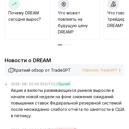
существенно возрастает
.
Инвесторам рекомендуется строго
Почему DREAM
Что может
Что говор
контролировать объём позиций, отслеживать
сегодня вырос?
повлиять на
трейдеры
изменения объёма торгов и ключевые ценовые
будущую цену
DREAM?
сигналы, до формирования четкого тренда отдавая
DREAM?
предпочтение защитной стратегии
.
Для среднесрочных и долгосрочных инвестиций
стоит дождаться синергии между
фундаментальными показателями проекта и
Новости о DREAM
внешней рыночной обстановкой – не стоит
бездумно увеличивать позиции
.
Краткий обзор от TradeGPT
Спросить TradeGPT
2026-08-10 04:35
(UTC)
Бычий
Акции и валюты развивающихся рынков выросли в
начале новой недели на фоне снижения ожиданий
повышения ставок Федеральной резервной системой
после неожиданно слабого отчёта по занятости в США
в пятницу.