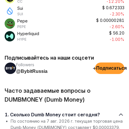
-12.20%
CC
$
0.672333
Sui
-2.30%
SUI
$
0.00000281
Pepe
-2.60%
PEPE
$
56.20
Hyperliquid
-1.00%
HYPE
Подписывайтесь на наши соцсети
Followers
+
Подписаться
@BybitRussia
Часто задаваемые вопросы о
DUMBMONEY (Dumb Money)
1. Сколько Dumb Money стоит сегодня?
По состоянию на 7 авг. 2026 г. текущая торговая цена
Dumb Money (DUMBMONEY) составляет $0.00003379.