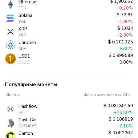
$
1,903.52
Ethereum
-0.20%
ETH
$
72.61
Solana
-1.90%
SOL
$
1.034
XRP
-2.50%
XRP
$
0.201025
Cardano
+5.60%
ADA
$
0.999589
USD1
0.00%
USD1
Популярные монеты
Монета
Цена и изменение за 24 ч.
$
0.03189159
Hashflow
+76.80%
HFT
$
0.106819
Cash Cat
+7.10%
CASHCAT
$
0.092362
Canton