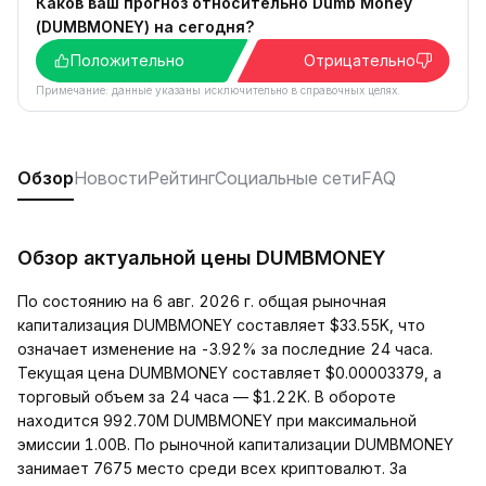
Каков ваш прогноз относительно Dumb Money
(DUMBMONEY) на сегодня?
Положительно
Отрицательно
Примечание: данные указаны исключительно в справочных целях.
Обзор
Новости
Рейтинг
Социальные сети
FAQ
Обзор актуальной цены DUMBMONEY
По состоянию на 6 авг. 2026 г. общая рыночная
капитализация DUMBMONEY составляет $33.55K, что
означает изменение на -3.92% за последние 24 часа.
Текущая цена DUMBMONEY составляет $0.00003379, а
торговый объем за 24 часа — $1.22K. В обороте
находится 992.70M DUMBMONEY при максимальной
эмиссии 1.00B. По рыночной капитализации DUMBMONEY
занимает 7675 место среди всех криптовалют. За