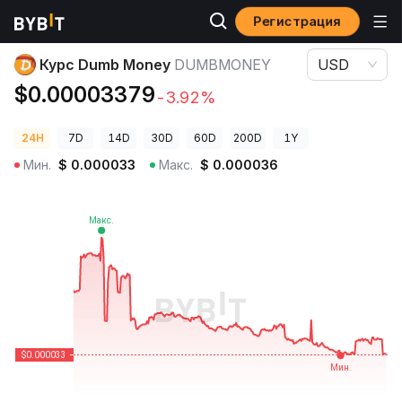
Регистрация
Цены криптовалют
Курс Dumb Money DUMBMONEY
Курс Dumb Money
DUMBMONEY
USD
$0.00003379
-3.92%
24H
7D
14D
30D
60D
200D
1Y
Мин.
$
0.000033
Макс.
$
0.000036