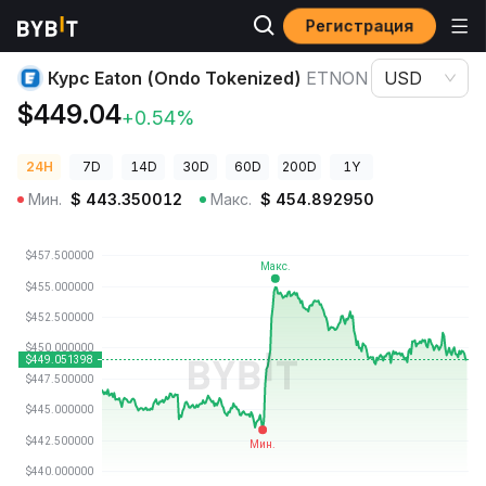
Регистрация
Цены криптовалют
Курс Eaton (Ondo Tokenized) ETNON
Курс Eaton (Ondo Tokenized)
ETNON
USD
$449.04
+0.54%
24H
7D
14D
30D
60D
200D
1Y
Мин.
$
443.350012
Макс.
$
454.892950