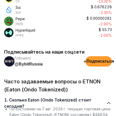
-13.30%
CC
$
0.676228
Sui
-2.30%
SUI
$
0.00000281
Pepe
-2.90%
PEPE
$
55.73
Hyperliquid
-2.00%
HYPE
Подписывайтесь на наши соцсети
Followers
+
Подписаться
@BybitRussia
Часто задаваемые вопросы о ETNON
(Eaton (Ondo Tokenized))
1. Сколько Eaton (Ondo Tokenized) стоит
сегодня?
По состоянию на 7 авг. 2026 г. текущая торговая цена
Eaton (Ondo Tokenized) (ETNON) составляет $449.04.