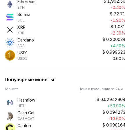
$
1,902.56
Ethereum
-0.40%
ETH
$
72.71
Solana
-1.90%
SOL
$
1.031
XRP
-2.30%
XRP
$
0.200034
Cardano
+4.30%
ADA
$
0.999623
USD1
0.00%
USD1
Популярные монеты
Монета
Цена и изменение за 24 ч.
$
0.02942904
Hashflow
+59.90%
HFT
$
0.094273
Cash Cat
-13.60%
CASHCAT
$
0.090164
Canton