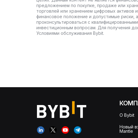
предложением по покупке, продаже или хран
торговлей или хранением цифровых активов 
финансовое положение и допустимые риски, 
проконсультироваться с квалифицированными
инвестиционным вопросам. Для получения до
Условиями обслуживания Bybit.
КОМП
О Bybit
Новый в
Mantle