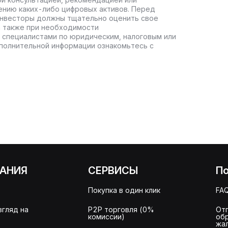
ению каких-либо цифровых активов. Перед
инвесторы должны тщательно оценить свое
а также при необходимости
 специалистами по юридическим, налоговым или
полнительной информации ознакомьтесь с
АНИЯ
СЕРВИСЫ
П
Покупка в один клик
FA
згляд на
P2P торговля (0%
От
комиссии)
об
жа