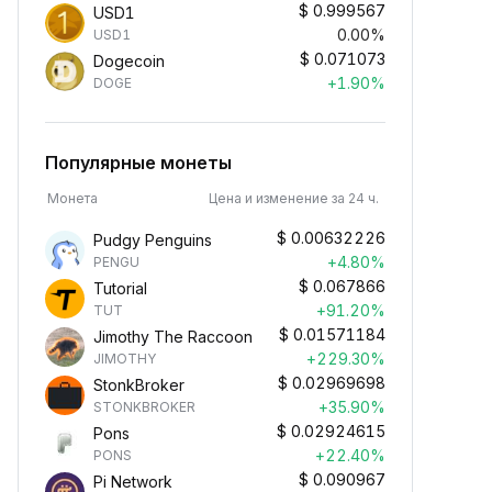
$
0.999567
USD1
0.00%
USD1
$
0.071073
Dogecoin
+1.90%
DOGE
Популярные монеты
Монета
Цена и изменение за 24 ч.
$
0.00632226
Pudgy Penguins
+4.80%
PENGU
$
0.067866
Tutorial
+91.20%
TUT
$
0.01571184
Jimothy The Raccoon
+229.30%
JIMOTHY
$
0.02969698
StonkBroker
+35.90%
STONKBROKER
$
0.02924615
Pons
+22.40%
PONS
$
0.090967
Pi Network