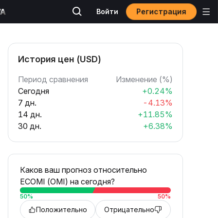
Регистрация
Войти
История цен (USD)
Период сравнения
Изменение (%)
Сегодня
+0.24%
7 дн.
-4.13%
14 дн.
+11.85%
30 дн.
+6.38%
Каков ваш прогноз относительно
ECOMI (OMI) на сегодня?
50
%
50
%
Положительно
Отрицательно