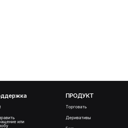
оддержка
ПРОДУКТ
Q
Торговать
править
Деривативы
ращение или
лобу