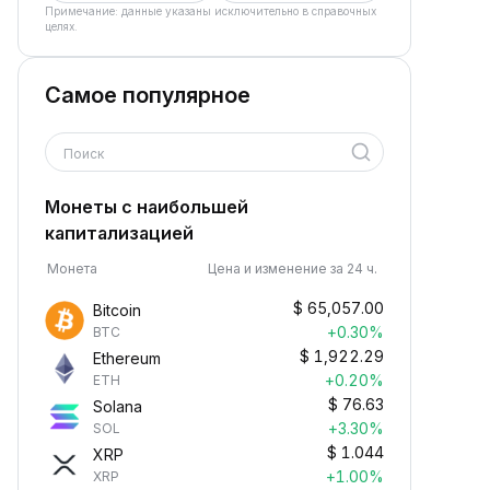
Примечание: данные указаны исключительно в справочных
целях.
Самое популярное
Поиск
Монеты с наибольшей
капитализацией
Монета
Цена и изменение за 24 ч.
$
65,057.00
Bitcoin
+0.30%
BTC
$
1,922.29
Ethereum
+0.20%
ETH
$
76.63
Solana
+3.30%
SOL
$
1.044
XRP
+1.00%
XRP