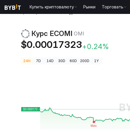
Купить криптовалюту
Рынки
Торговать
Цены криптовалют
Курс ECOMI OMI
Курс ECOMI
OMI
$0.00017323
+0.24%
24H
7D
14D
30D
60D
200D
1Y