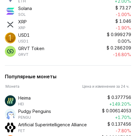
+2.00%
ETH
$
73.27
Solana
-1.00%
SOL
$
1.046
XRP
-1.90%
XRP
$
0.999279
USD1
0.00%
USD1
$
0.286209
GRVT Token
-16.80%
GRVT
Популярные монеты
Монета
Цена и изменение за 24 ч.
$
0.377756
Heima
+149.20%
HEI
$
0.00614053
Pudgy Penguins
+1.70%
PENGU
$
0.137456
Artificial Superintelligence Alliance
-7.80%
FET