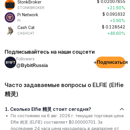
$
0.02007855
StonkBroker
+21.60%
STONKBROKER
$
0.091632
Pi Network
+5.90%
PI
$
0.128542
Cash Cat
+46.60%
CASHCAT
Подписывайтесь на наши соцсети
Followers
+
Подписаться
@BybitRussia
Часто задаваемые вопросы о ELFIE (Elfie
精灵)
1. Сколько Elfie 精灵 стоит сегодня?
По состоянию на 6 авг. 2026 г. текущая торговая цена
Elfie 精灵 (ELFIE) составляет $0.00000701. За
последние 24 часа цена находилась в диапазоне от