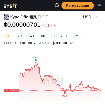
Регистрация
Цены криптовалют
Курс Elfie 精灵 ELFIE
Курс Elfie 精灵
ELFIE
USD
$0.00000701
-1.17%
24H
7D
14D
30D
60D
200D
1Y
Мин.
$
0.000007
Макс.
$
0.000007