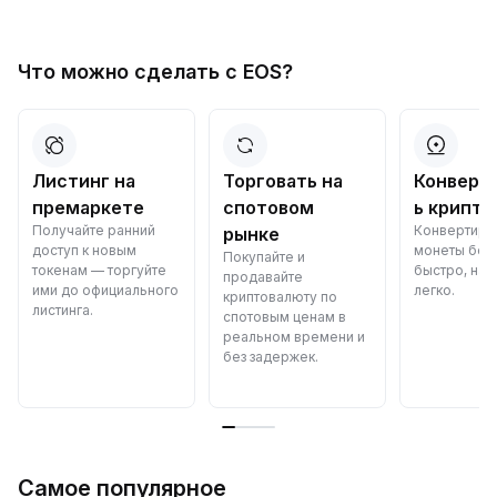
Что можно сделать с EOS?
Листинг на
Торговать на
Конверти
премаркете
спотовом
ь крипто
Получайте ранний
Конвертируй
рынке
доступ к новым
монеты бесп
Покупайте и
токенам — торгуйте
быстро, наде
продавайте
ими до официального
легко.
криптовалюту по
листинга.
спотовым ценам в
реальном времени и
без задержек.
Самое популярное