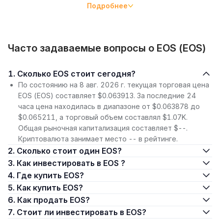
утверждают, что он решил существующие проблемы
Подробнее
масштабирования Ethereum. EOSIO призвана решить
текущие проблемы платформ, поскольку позволяет
создавать и исполнять смарт-контракты и DApps.
Часто задаваемые вопросы о EOS (EOS)
Масштабируемость сети практически безгранична, а
транзакции в ней бесплатны, во многом благодаря
механизму консенсуса с делегированным
1. Сколько EOS стоит сегодня?
доказательством доли владения (
DPoS
).
По состоянию на 8 авг. 2026 г. текущая торговая цена
EOS (EOS) составляет $0.063913. За последние 24
Кто основал EOSIO?
часа цена находилась в диапазоне от $0.063878 до
EOSIO была разработана компанией
Block.one
со штаб-
$0.065211, а торговый объем составлял $1.07K.
квартирой на Каймановых островах. Block.one была
Общая рыночная капитализация составляет $--.
основана
Бренданом Блумером
(CEO) и известным
Криптовалюта занимает место -- в рейтинге.
криптопредпринимателем
Дэном Ларимером
. Офисы
2. Сколько стоит один EOS?
компании расположены во многих странах и штатах:
3. Как инвестировать в EOS ?
Гонконг, Вашингтон (округ Колумбия), Каймановы
4. Где купить EOS?
острова, Лондон и Германия. Её токен,
EOS
, был
5. Как купить EOS?
официально запущен в июне 2017 года.
6. Как продать EOS?
Как работает EOSIO?
7. Стоит ли инвестировать в EOS?