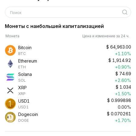
Поиск
Монеты с наибольшей капитализацией
Монета
Цена и изменение за 24 ч.
$
64,963.00
Bitcoin
+1.10%
BTC
$
1,914.92
Ethereum
+0.90%
ETH
$
74.69
Solana
+2.60%
SOL
$
1.034
XRP
+1.50%
XRP
$
0.999898
USD1
0.00%
USD1
$
0.070261
Dogecoin
+1.70%
DOGE