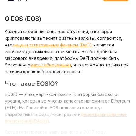
О EOS (EOS)
Каждый сторонник финансовой утопии, в которой
криптовалюты вытеснят фиатные валюты, согласится,
что
децентрализованные финансы (DeFi)
являются
ключом к достижению этой мечты. Чтобы добиться
массового внедрения, платформы DeFi должны быть
бесконечно
масштабируемыми
, что возможно только при
наличии крепкой блокчейн-основы.
Что такое EOSIO?
EOSIO — это смарт-контракт и платформа базового
уровня, которая во многих аспектах напоминает Ethereum
(ETH). На блокчейне EOS пользователи могут
разрабатывать смарт-контракты и
децентрализованные
приложения (DApps)
.
Создатели проекта, выпущенного в 2017 году,