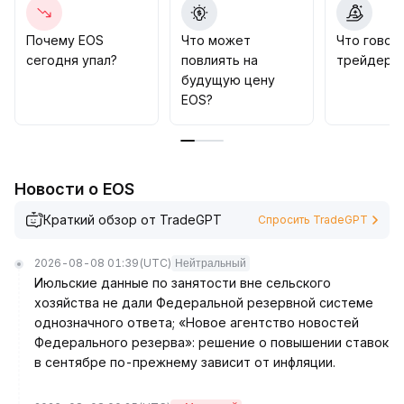
потенциал привлечь капиталы, ищущие
диверсификацию
.
Почему EOS
Что может
Что говор
Однако устойчивое наращивание объема торгов —
сегодня упал?
повлиять на
трейдеры 
ключ к продолжению тренда
.
будущую цену
В долгосрочной перспективе увеличение числа
EOS?
приложений на блокчейне и расширение
экосистемы постепенно укрепляют
фундаментальную стоимость, закладывая
потенциал для превращения EOS в ведущий
Новости о EOS
высокопроизводительный публичный блокчейн
.
Стратегия: в краткосроке следить за
Краткий обзор от TradeGPT
Спросить TradeGPT
эффективностью пробоя диапазона торгового
объема 400 млн USDT, в среднесрочной
2026-08-08 01:39
(UTC)
Нейтральный
перспективе — рассматривать покупки на спадах,
Июльские данные по занятости вне сельского
внимательно отслеживать развитие ключевых
хозяйства не дали Федеральной резервной системе
экосистемных проектов и изменения структуры
однозначного ответа; «Новое агентство новостей
ETF
.
Федерального резерва»: решение о повышении ставок
в сентябре по-прежнему зависит от инфляции.