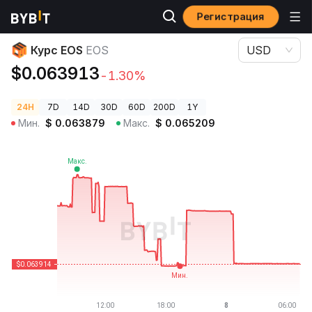
Регистрация
Цены криптовалют
Курс EOS EOS
Курс EOS
EOS
USD
$0.063913
-1.30%
24H
7D
14D
30D
60D
200D
1Y
Мин.
$
0.063879
Макс.
$
0.065209