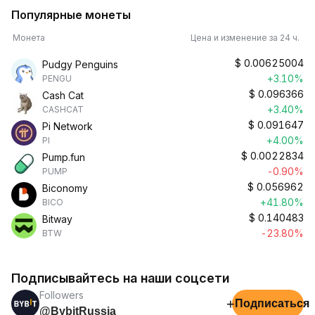
Популярные монеты
Монета
Цена и изменение за 24 ч.
$
0.00625004
Pudgy Penguins
+3.10%
PENGU
$
0.096366
Cash Cat
+3.40%
CASHCAT
$
0.091647
Pi Network
+4.00%
PI
$
0.0022834
Pump.fun
-0.90%
PUMP
$
0.056962
Biconomy
+41.80%
BICO
$
0.140483
Bitway
-23.80%
BTW
Подписывайтесь на наши соцсети
Followers
+
Подписаться
@BybitRussia