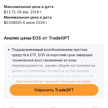
Максимальная цена и дата
$22.71 28 апр. 2018 г.
Минимальная цена и дата
$0.058005 6 июня 2026 г.
Анализ цены EOS от TradeGPT
Поддерживаемый возобновлением притока
средств в ETF, EOS за короткий срок завершил
техническое восстановление из зоны
перепроданности, однако общие настроения на
рынке по-прежнему остаются осторожными
.
Дальнейший прорыв ключевых объемов торгов
зависит от динамики ETF и изменений в восприятии
Быстрый обзор текущей ситуации на рынке
рыночного риска
.
Спросить TradeGPT
На фоне улучшения макроэкономических условий и
ожиданий по политике в Азиатско-Тихоокеанском
регионе EOS, благодаря своей высокой
производительности и низким комиссиям, имеет