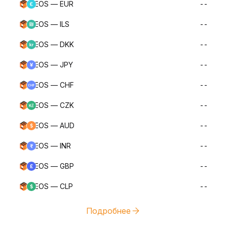
EOS — EUR
--
EOS — ILS
--
EOS — DKK
--
EOS — JPY
--
EOS — CHF
--
EOS — CZK
--
EOS — AUD
--
EOS — INR
--
EOS — GBP
--
EOS — CLP
--
Подробнее