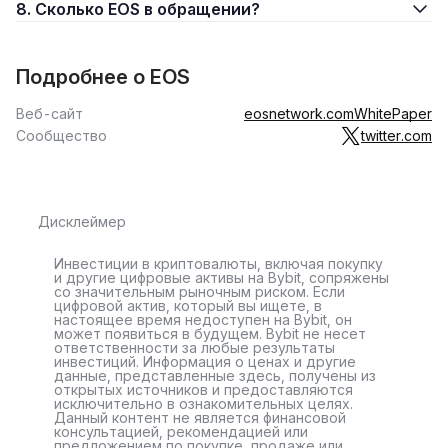
8. Сколько EOS в обращении?
Техническая основа EOSIO является, пожалуй, самой
интересной частью её блокчейна. EOSIO стремится
решить существующие проблемы других
блокчейн
-
Подробнее о EOS
проектов. Однако для того, чтобы полностью понять его
внутреннюю работу, важно сначала хорошо разобраться
Веб-сайт
eosnetwork.com
WhitePaper
в DPoS, лежащем в основе механизма консенсуса.
Сообщество
twitter.com
EOSIO часто ошибочно называют «клоном Ethereum».
Однако это мнение не совсем верно. Тот факт, что
специалисты, ответственные за проект, смогли решить
Дисклеймер
существующие проблемы с помощью совершенно новых
подходов, делает EOSIO уникальной платформой в мире
Инвестиции в криптовалюты, включая покупку
криптовалют. Cеть может обрабатывать до 1
и другие цифровые активы на Bybit, сопряжены
со значительным рыночным риском. Если
миллиона
транзакций в секунду
(TPS), используя
цифровой актив, который вы ищете, в
параллелизацию. В то же время EOSIO очень безопасна:
настоящее время недоступен на Bybit, он
может появиться в будущем. Bybit не несет
она может легко остановить неисправные или
ответственности за любые результаты
инвестиций. Информация о ценах и другие
манипулирующие
узлы
и даже удалить их при
данные, представленные здесь, получены из
необходимости.
открытых источников и предоставляются
исключительно в ознакомительных целях.
Данный контент не является финансовой
Децентрализация и масштабируемость
консультацией, рекомендацией или
предложением по покупке, продаже или