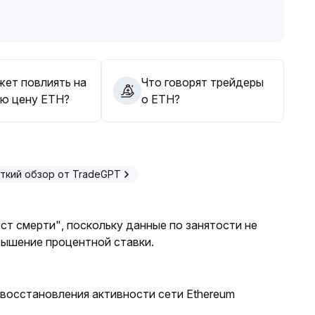
сли оно будет реализовано, существенно ужесточит
ением «китов» на блокчейне и ростом DeFi это
ость ETH
.
 в диапазоне 1860–1900 долларов; в случае
труктурный отскок выше 1900 долларов
.
жет повлиять на
Что говорят трейдеры
 портфеля, динамически отслеживая развитие
ю цену ETH?
о ETH?
ткий обзор от TradeGPT
ст смерти", поскольку данные по занятости не
вышение процентной ставки.
восстановления активности сети Ethereum