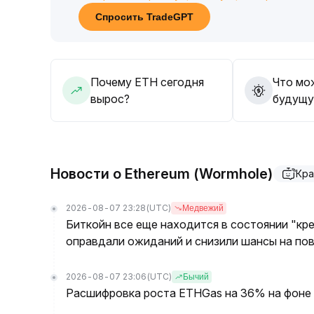
Предложение Фонда о сокращении эмиссии, е
Спросить TradeGPT
темпы прироста предложения; вместе с накопл
поддерживает средне- и долгосрочную ценн
Рекомендуется следить за уровнем поддержки
позитивных изменений в политике возможен с
Почему ETH сегодня
Что мо
Можно рассмотреть этапное увеличение доли
вырос?
будущу
ончейн-экосистемы и монетарной политики
.
Новости о Ethereum (Wormhole)
Кра
2026-08-07 23:28
(UTC)
Медвежий
Биткойн все еще находится в состоянии "кре
оправдали ожиданий и снизили шансы на по
2026-08-07 23:06
(UTC)
Бычий
Расшифровка роста ETHGas на 36% на фоне 