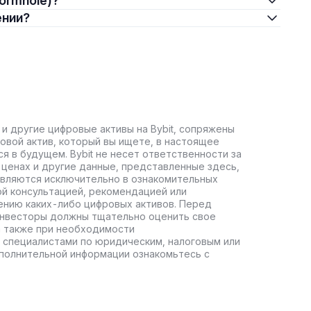
Wormhole)?
ении?
 и другие цифровые активы на Bybit, сопряжены
овой актив, который вы ищете, в настоящее
ся в будущем. Bybit не несет ответственности за
ценах и другие данные, представленные здесь,
авляются исключительно в ознакомительных
ой консультацией, рекомендацией или
ению каких-либо цифровых активов. Перед
инвесторы должны тщательно оценить свое
а также при необходимости
 специалистами по юридическим, налоговым или
полнительной информации ознакомьтесь с