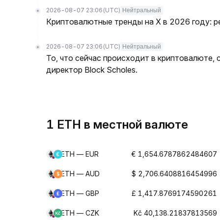
2026-08-07 23:06
(UTC)
Нейтральный
Криптовалютные тренды на X в 2026 году: р
2026-08-07 23:06
(UTC)
Нейтральный
То, что сейчас происходит в криптовалюте,
директор Block Scholes.
1 ETH в местной валюте
ETH — EUR
€ 1,654.6787862484607
ETH — AUD
$ 2,706.6408816454996
ETH — GBP
£ 1,417.8769174590261
ETH — CZK
Kč 40,138.21837813569