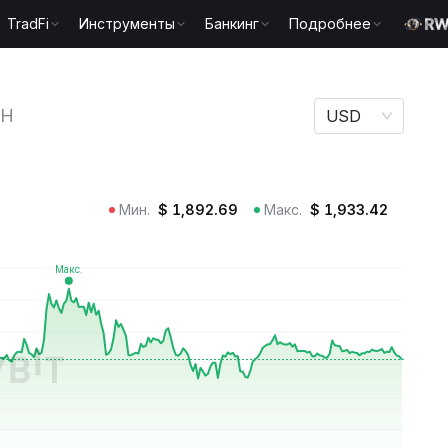
TradFi
Инструменты
Банкинг
Подробнее
H
TH
USD
Мин.
$
1,892.69
Макс.
$
1,933.42