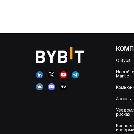
КОМП
О Bybit
Новый в
Mantle
Комьюни
Анонсы
Уведомл
рисках
Канал д
информи