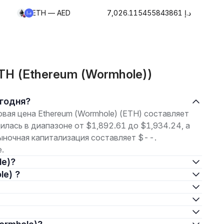
ETH — AED
د.إ 7,026.115455843861
TH (Ethereum (Wormhole))
егодня?
говая цена Ethereum (Wormhole) (ETH) составляет
илась в диапазоне от $1,892.61 до $1,934.24, а
ыночная капитализация составляет $--.
.
le)?
le) ?