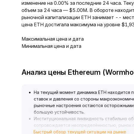
изменение на 0.00% за последние 24 часа. Тек
объем за 24 часа — $5.00M. В обороте находи
рыночной капитализации ETH занимает -- мест
цена ETH достигала максимума на уровне $1,93
Максимальная цена и дата
Минимальная цена и дата
Анализ цены Ethereum (Wormho
На текущий момент динамика ETH находится 
ставок и давления со стороны макроэкономич
рыночные настроения остаются осторожными,
большую устойчивость
.
Институциональная ликвидность стабильно об
сопровождается неопределённостью, рынок п
Быстрый обзор текущей ситуации на рынке
структурированный долгосрочный спрос
.