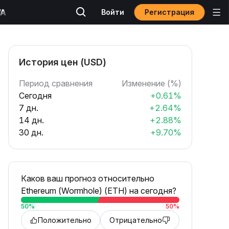
Регистрация
Войти
История цен (USD)
Период сравнения
Изменение (%)
Сегодня
+0.61%
7 дн.
+2.64%
14 дн.
+2.88%
30 дн.
+9.70%
Каков ваш прогноз относительно
Ethereum (Wormhole) (ETH) на сегодня?
50
%
50
%
Положительно
Отрицательно