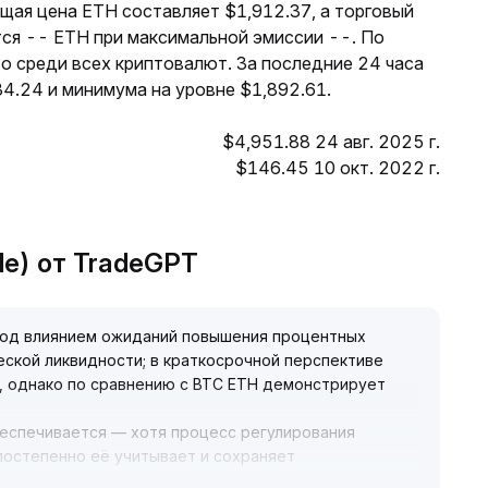
ущая цена ETH составляет $1,912.37, а торговый
тся -- ETH при максимальной эмиссии --. По
о среди всех криптовалют. За последние 24 часа
4.24 и минимума на уровне $1,892.61.
$4,951.88 24 авг. 2025 г.
$146.45 10 окт. 2022 г.
le) от TradeGPT
под влиянием ожиданий повышения процентных
еской ликвидности; в краткосрочной перспективе
 однако по сравнению с BTC ETH демонстрирует
еспечивается — хотя процесс регулирования
остепенно её учитывает и сохраняет