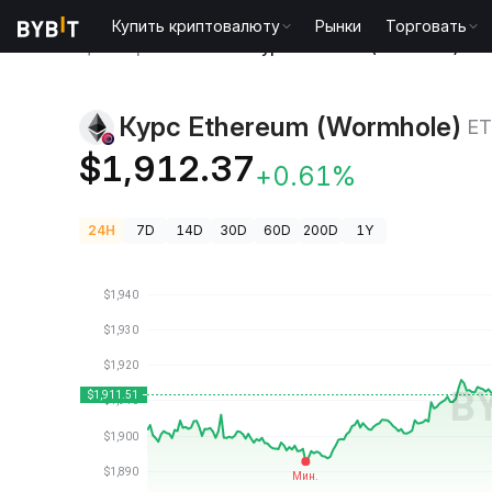
Купить криптовалюту
Рынки
Торговать
Цены криптовалют
Курс Ethereum (Wormhole) ET
Курс Ethereum (Wormhole)
E
$1,912.37
+0.61%
24H
7D
14D
30D
60D
200D
1Y