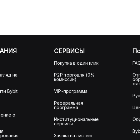
АНИЯ
СЕРВИСЫ
П
Покупка в один клик
FA
згляд на
P2P торговля (0%
От
комиссии)
об
жа
ти Bybit
VIP-программа
Ру
Реферальная
программа
Це
ение о
Институциональные
Об
сервисы
ля
Byb
рования
Заявка на листинг